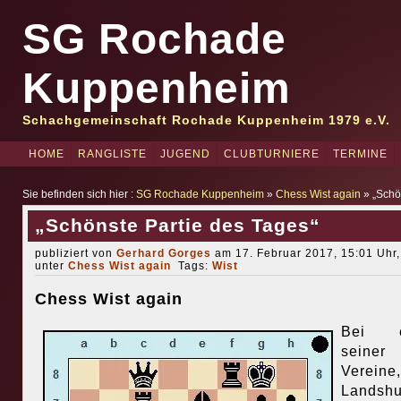
SG Rochade
Kuppenheim
Schachgemeinschaft Rochade Kuppenheim 1979 e.V.
HOME
RANGLISTE
JUGEND
CLUBTURNIERE
TERMINE
Sie befinden sich hier :
SG Rochade Kuppenheim
»
Chess Wist again
» „Schö
„Schönste Partie des Tages“
publiziert von
Gerhard Gorges
am 17. Februar 2017, 15:01 Uhr,
unter
Chess Wist again
Tags:
Wist
Chess Wist again
Bei e
seiner 
Verein
Landshu