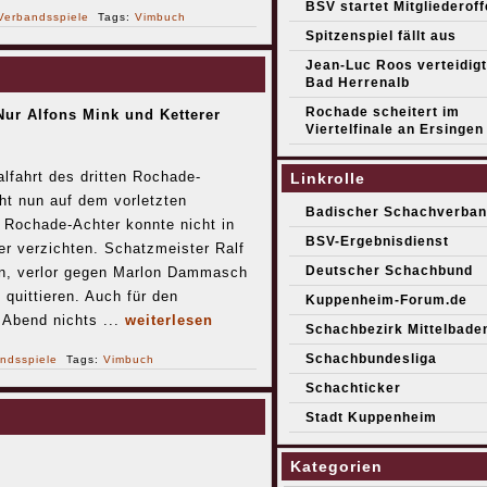
BSV startet Mitgliederof
Verbandsspiele
Tags:
Vimbuch
Spitzenspiel fällt aus
Jean-Luc Roos verteidigt 
Bad Herrenalb
Rochade scheitert im
Nur Alfons Mink und Ketterer
Viertelfinale an Ersingen
lfahrt des dritten Rochade-
Linkrolle
eht nun auf dem vorletzten
Badischer Schachverban
e Rochade-Achter konnte nicht in
BSV-Ergebnisdienst
r verzichten. Schatzmeister Ralf
Deutscher Schachbund
fen, verlor gegen Marlon Dammasch
 quittieren. Auch für den
Kuppenheim-Forum.de
 Abend nichts ...
weiterlesen
Schachbezirk Mittelbade
Schachbundesliga
ndsspiele
Tags:
Vimbuch
Schachticker
Stadt Kuppenheim
Kategorien