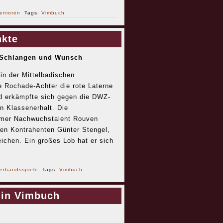
enioren
Tags:
Vimbuch
nkte
, Schlangen und Wunsch
in der Mittelbadischen
te Rochade-Achter die rote Laterne
d erkämpfte sich gegen die DWZ-
n Klassenerhalt. Die
imer Nachwuchstalent Rouven
en Kontrahenten Günter Stengel,
eichen. Ein großes Lob hat er sich
erbandsspiele
Tags:
Vimbuch
 in Vimbuch