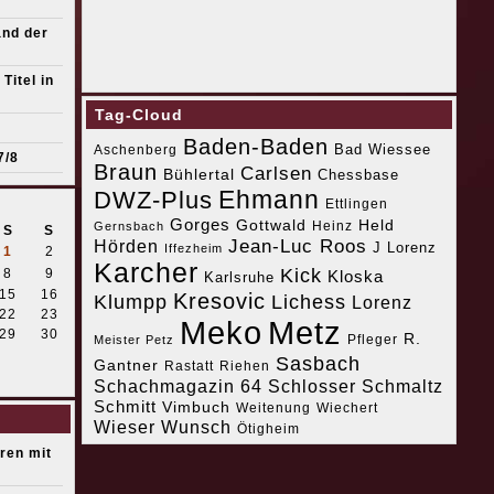
and der
Titel in
Tag-Cloud
Baden-Baden
Bad Wiessee
Aschenberg
7/8
Braun
Carlsen
Bühlertal
Chessbase
Ehmann
DWZ-Plus
Ettlingen
Gorges
Gottwald
Held
Heinz
Gernsbach
S
S
Jean-Luc Roos
Hörden
J Lorenz
Iffezheim
1
2
Karcher
Kick
8
9
Kloska
Karlsruhe
15
16
Kresovic
Klumpp
Lichess
Lorenz
22
23
Meko
Metz
29
30
R.
Pfleger
Meister Petz
Sasbach
Gantner
Riehen
Rastatt
Schachmagazin 64
Schlosser
Schmaltz
Schmitt
Vimbuch
Weitenung
Wiechert
Wieser
Wunsch
Ötigheim
eren mit