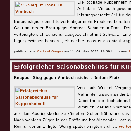
Die Rochade Kuppenheim ha
Auftakt in Vimbuch gewon
leistungsgerecht 3:1 für de
Bereichsligist dem Titelverteidiger mehr Probleme bereite
Gast am ersten Brett gegen Andreas Schmied in Front. Der
verteidigte sich zunächst ausgezeichnet mit Schwarz. Eine
Figur gewinnen können. „Ich dachte, dass er das nicht wagt
publiziert von
Gerhard Gorges
am 11. Oktober 2023, 20:39 Uhr, unter
P
Erfolgreicher Saisonabschluss für Ku
Knapper Sieg gegen Vimbuch sichert fünften Platz
Von Louis Wunsch Vergange
Mal in der Saison an die Br
Dabei traf die Rochade auf
Vimbuch, der mit Stammbe
aus dem Abstiegskeller zu kämpfen. Schon früh stand das 
Nach wenigen Zügen in der Eröffnung bot Alexander Hatz d
Remis, der einwilligte. Wenig später einigten sich ...
weite