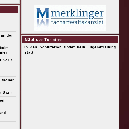
 an der
Nächste Termine
In den Schulferien findet kein Jugendtraining
 beim
nier
statt
r Serie
eutschen
m Start
bei
und
s