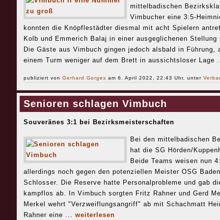
mittelbadischen Bezirkskla
Vimbucher eine 3:5-Heimni
konnten die Knöpflestädter diesmal mit acht Spielern antret
Kolb und Emmerich Balaj in einer ausgeglichenen Stellung fr
Die Gäste aus Vimbuch gingen jedoch alsbald in Führung, a
einem Turm weniger auf dem Brett in aussichtsloser Lage .
publiziert von
Gerhard Gorges
am 6. April 2022, 22:43 Uhr, unter
Verba
Senioren schlagen Vimbuch
Souveränes 3:1 bei Bezirksmeisterschaften
Bei den mittelbadischen Be
hat die SG Hörden/Kuppen
Beide Teams weisen nun 4
allerdings noch gegen den potenziellen Meister OSG Baden
Schlosser. Die Reserve hatte Personalprobleme und gab di
kampflos ab. In Vimbuch sorgten Fritz Rahner und Gerd Mer
Merkel wehrt "Verzweiflungsangriff" ab mit Schachmatt Hei
Rahner eine ...
weiterlesen