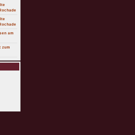
lte
 Rochade
lte
 Rochade
lsen am
t zum