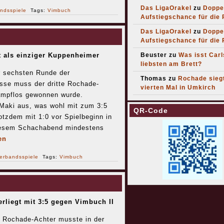
Das LigaOrakel
zu
Doppe
ndsspiele
Tags:
Vimbuch
Aufstiegschance für die
Das LigaOrakel
zu
Doppe
Aufstiegschance für die
 als einziger Kuppenheimer
Beuster
zu
Was isst Car
liebsten am Brett?
r sechsten Runde der
Thomas
zu
Rochade sieg
asse muss der dritte Rochade-
vierten Mal in Umkirch
ampflos gewonnen wurde.
n Maki aus, was wohl mit zum 3:5
QR-Code
otzdem mit 1:0 vor Spielbeginn in
 diesem Schachabend mindestens
en
erbandsspiele
Tags:
Vimbuch
rliegt mit 3:5 gegen Vimbuch II
 Rochade-Achter musste in der