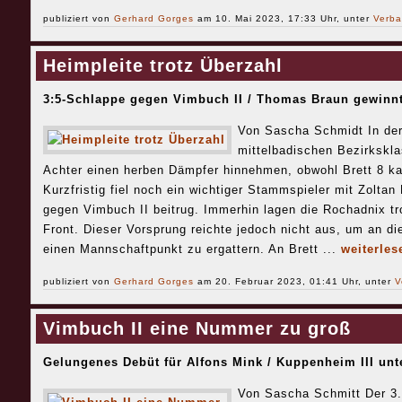
publiziert von
Gerhard Gorges
am 10. Mai 2023, 17:33 Uhr, unter
Verba
Heimpleite trotz Überzahl
3:5-Schlappe gegen Vimbuch II / Thomas Braun gewinnt
Von Sascha Schmidt In de
mittelbadischen Bezirkskl
Achter einen herben Dämpfer hinnehmen, obwohl Brett 8 k
Kurzfristig fiel noch ein wichtiger Stammspieler mit Zolta
gegen Vimbuch II beitrug. Immerhin lagen die Rochadnix tr
Front. Dieser Vorsprung reichte jedoch nicht aus, um an
einen Mannschaftpunkt zu ergattern. An Brett ...
weiterles
publiziert von
Gerhard Gorges
am 20. Februar 2023, 01:41 Uhr, unter
V
Vimbuch II eine Nummer zu groß
Gelungenes Debüt für Alfons Mink / Kuppenheim III unte
Von Sascha Schmitt Der 3.