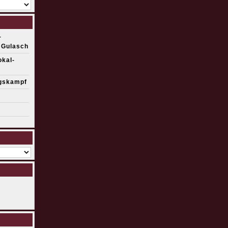
r
 Gulasch
kal-
egskampf