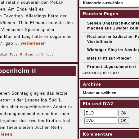
Kategorien
t relativ souverän den Pokal-
nen. Am Ende hieß es
Random Pages
n Favoriten. Allerdings hätte der
n können: Thilo Ehmann brachte den
Sieben Ungarisch-Könne
machen aus Zweiter kein
 Vimbucher Spitzenspieler
n Moment lang hätte er sogar eine
Rochade im badischen Po
Viertelfinale
“, gab ...
weiterlesen
Wichtiger Sieg im Absti
okal
Tags:
R. Gantner
,
Vimbuch
Metz trifft auf Pfleger
Protest abgeschmettert
ppenheim II
Created By
Bunk Bed
Archive
Archive
nen Sonntag ging es das letzte
etter in der Landesliga Süd 1.
Elo und DWZ
 den abstiegsgefährdeten Achter in
setzung nochmal versuchte, sich
Ergebnis des zweiten Brettes fest.
em favorisierten Jochen Reith
Kommentare
rlesen