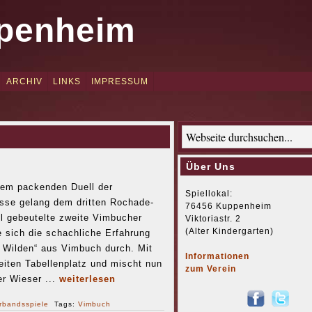
penheim
ARCHIV
LINKS
IMPRESSUM
Über Uns
nem packenden Duell der
Spiellokal:
asse gelang dem dritten Rochade-
76456 Kuppenheim
l gebeutelte zweite Vimbucher
Viktoriastr. 2
(Alter Kindergarten)
 sich die schachliche Erfahrung
 Wilden“ aus Vimbuch durch. Mit
Informationen
weiten Tabellenplatz und mischt nun
zum Verein
er Wieser ...
weiterlesen
rbandsspiele
Tags:
Vimbuch