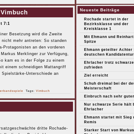
Neueste Beiträge
t Vimbuch
Rochade startet in der
t 7:1
Bezirksklasse und der
Kreisklasse 1
iner Besetzung wird die Zweite
Mit Ehmann und Reinhart
n nicht mehr antreten: So standen
Spitze
a-Protagonisten an den vorderen
Ehmann geteilter Achter
 Markus Merklinger zur Verfügung,
deutschen Kandidatentur
o kam es in der Folge zu einem
Ehrlacher trotz schwarze
t einem schneidigen Mattangriff
zufrieden
 Spielstärke-Unterschiede an
Ziel erreicht
Schuh dreimal bei der d
Meisterschaft
erbandsspiele
Tags:
Vimbuch
Einbruch nach sehr gute
Nur schwarze Serie hält 
Ehrlacher
Ehmann startet mit Sieg 
Remis
satzgeschwächte dritte Rochade-
Starker Start von Marku