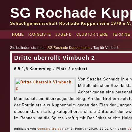
SG Rochade Kup
Schachgemeinschaft Rochade Kuppenheim 1979 e.V.
HOME
RANGLISTE
JUGEND
CLUBTURNIERE
TERMINE
Sie befinden sich hier :
SG Rochade Kuppenheim
» Tag für Vimbuch
Dritte überrollt Vimbuch 2
6,5:1,5 Kantersieg / Platz 2 erobert
Von Sascha Schmidt In ei
Mittelbadischen Bezirkskl
Achter gegen eine personel
Mannschaft ein überzeugender Sieg. An den Brettern setzte
der Routiniers aus Kuppenheim gegen den Elan der „jungen
diesem klaren Erfolg katapultiert sich die Dritte auf den z
im Rennen um die Spitze kräftig mit.Der Joker sticht: Holg
publiziert von
Gerhard Gorges
am 7. Februar 2026, 22:21 Uhr, unter
Ve