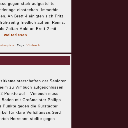
sse gegen stark aufgestellte
ederlage einstecken. Immerhin
en. An Brett 4 einigten sich Fritz
üh-zeitig friedlich auf ein Remis.
ls Zoltan Maki an Brett 2 mit
..
weiterlesen
ndsspiele
Tags:
Vimbuch
zirksmeisterschaften der Senioren
heim zu Vimbuch aufgeschlossen.
:2 Punkte auf – Vimbuch muss
-Baden mit Großmeister Philipp
e Punkte gegen die Kurstädter
kel für klare Verhältnisse.Gerd
nrich Herrmann stellte gegen