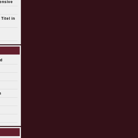
fensive
Titel in
d
n