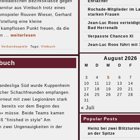
ttelbadischen Bezirksklasse gegen
Ehrlacher
rnitur aus Vimbuch trotz eines
Rochade-Mitglieder im L
mmspieler Rouven Wieser, Gerhard
starken Frauen
fstellung eine kleine
Jean-Luc Roos verteidigt 
Bad Herrenalb
n kampflosen Punkt freuen, da die
n ...
weiterlesen
Verpasste Chancen XI
Jean-Luc Roos führt mit 
r
Verbandsspiele
Tags:
Vimbuch
August 2026
mbuch
M
D
M
D
F
3
4
5
6
7
10
11
12
13
14
Landesliga Süd wurde Kuppenheim
17
18
19
20
21
bucher Schachfreunden empfangen.
24
25
26
27
28
rneut mit zwei Legionären stark
31
, bereits vor dem Beginn des
« Juli
en» müsse. Beide Teams kamen
Popular Posts
ß "finished in style" Am
h zwei Ungenauigkeiten in der
Heinz bei zwei Blitzturni
an der Spitze