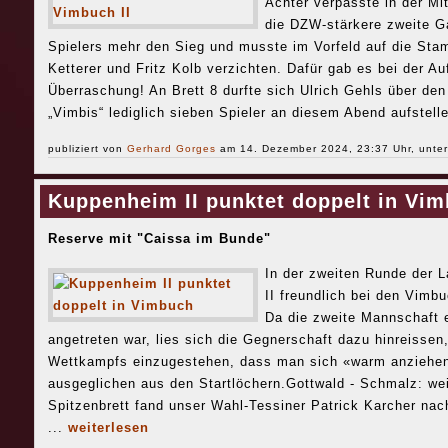
Achter verpasste in der Mi
die DZW-stärkere zweite Ga
Spielers mehr den Sieg und musste im Vorfeld auf die Sta
Ketterer und Fritz Kolb verzichten. Dafür gab es bei der Au
Überraschung! An Brett 8 durfte sich Ulrich Gehls über de
„Vimbis“ lediglich sieben Spieler an diesem Abend aufstelle
publiziert von
Gerhard Gorges
am 14. Dezember 2024, 23:37 Uhr, unte
Kuppenheim II punktet doppelt in Vi
Reserve mit "Caissa im Bunde"
In der zweiten Runde der 
II freundlich bei den Vim
Da die zweite Mannschaft e
angetreten war, lies sich die Gegnerschaft dazu hinreissen
Wettkampfs einzugestehen, dass man sich «warm anzieh
ausgeglichen aus den Startlöchern.Gottwald - Schmalz: wei
Spitzenbrett fand unser Wahl-Tessiner Patrick Karcher nac
...
weiterlesen