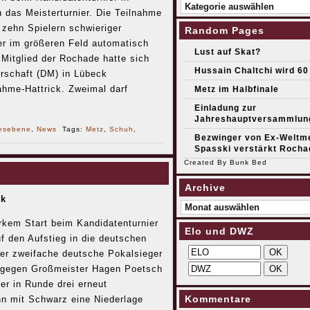
Kategorien
 das Meisterturnier. Die Teilnahme
 zehn Spielern schwieriger
Random Pages
er im größeren Feld automatisch
Lust auf Skat?
 Mitglied der Rochade hatte sich
Hussain Chaltchi wird 60
erschaft (DM) in Lübeck
nahme-Hattrick. Zweimal darf
Metz im Halbfinale
Einladung zur
Jahreshauptversammlun
esebene
,
News
Tags:
Metz
,
Schuh
,
Bezwinger von Ex-Weltme
Spasski verstärkt Rocha
Created By
Bunk Bed
Archive
ck
Archive
rkem Start beim Kandidatenturnier
Elo und DWZ
f den Aufstieg in die deutschen
Der zweifache deutsche Pokalsieger
 gegen Großmeister Hagen Poetsch
er in Runde drei erneut
Kommentare
n mit Schwarz eine Niederlage