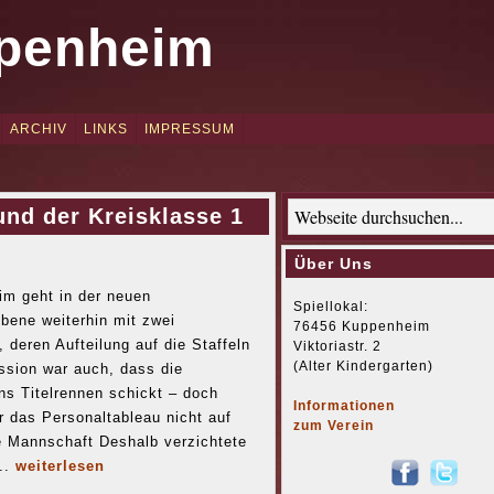
penheim
ARCHIV
LINKS
IMPRESSUM
und der Kreisklasse 1
Über Uns
m geht in der neuen
Spiellokal:
bene weiterhin mit zwei
76456 Kuppenheim
 deren Aufteilung auf die Staffeln
Viktoriastr. 2
(Alter Kindergarten)
ussion war auch, dass die
ns Titelrennen schickt – doch
Informationen
er das Personaltableau nicht auf
zum Verein
e Mannschaft Deshalb verzichtete
..
weiterlesen