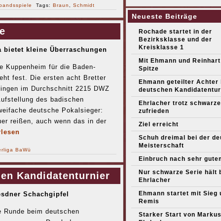
bandsspiele
Tags:
Braun
,
Schmidt
Neueste Beiträge
e
Rochade startet in der
Bezirksklasse und der
Kreisklasse 1
 bietet kleine Überraschungen
Mit Ehmann und Reinhart
e Kuppenheim für die Baden-
Spitze
ht fest. Die ersten acht Bretter
Ehmann geteilter Achter
ringen im Durchschnitt 2215 DWZ
deutschen Kandidatentur
Aufstellung des badischen
Ehrlacher trotz schwarze
zweifache deutsche Pokalsieger:
zufrieden
er reißen, auch wenn das in der
Ziel erreicht
rlesen
Schuh dreimal bei der d
Meisterschaft
rliga BaWü
Einbruch nach sehr gute
Nur schwarze Serie hält 
hen Kandidatenturnier
Ehrlacher
Ehmann startet mit Sieg 
esdner Schachgipfel
Remis
te Runde beim deutschen
Starker Start von Marku