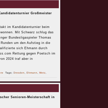
Kandidatenturnier Großmeister
takt im Kandidatenturnier beim
ewonnen. Mit Schwarz schlug das
nger Bundesligaspieler Thomas
 Runden um den Aufstieg in die
alifizierte sich Ehmann durch
hess.com Rettung gegen Poetsch im
n 2024 traf aber in
ere
Tags:
Dresden
,
Ehmann
,
Metz
,
scher Senioren-Meisterschaft in