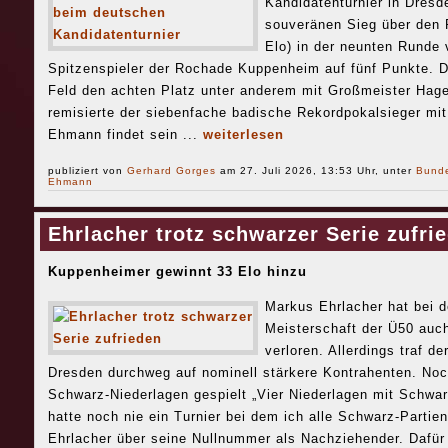
Kandidatenturnier in Dres
souveränen Sieg über den 
Elo) in der neunten Runde 
Spitzenspieler der Rochade Kuppenheim auf fünf Punkte. Da
Feld den achten Platz unter anderem mit Großmeister Hage
remisierte der siebenfache badische Rekordpokalsieger m
Ehmann findet sein ...
weiterlesen
publiziert von
Gerhard Gorges
am 27. Juli 2026, 13:53 Uhr, unter
Bund
Ehmann
Ehrlacher trotz schwarzer Serie zufri
Kuppenheimer gewinnt 33 Elo hinzu
Markus Ehrlacher hat bei d
Meisterschaft der Ü50 auch
verloren. Allerdings traf d
Dresden durchweg auf nominell stärkere Kontrahenten. Noch
Schwarz-Niederlagen gespielt „Vier Niederlagen mit Schwarz
hatte noch nie ein Turnier bei dem ich alle Schwarz-Partien
Ehrlacher über seine Nullnummer als Nachziehender. Dafür