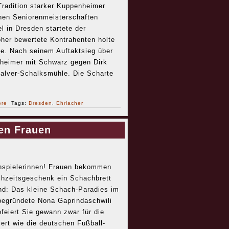
Tradition starker Kuppenheimer
hen Seniorenmeisterschaften
l in Dresden startete der
öher bewertete Kontrahenten holte
e. Nach seinem Auftaktsieg über
nheimer mit Schwarz gegen Dirk
alver-Schalksmühle. Die Scharte
ere
Tags:
Dresden
,
Ehrlacher
en Frauen
hspielerinnen! Frauen bekommen
chzeitsgeschenk ein Schachbrett
d: Das kleine Schach-Paradies im
 begründete Nona Gaprindaschwili
feiert Sie gewann zwar für die
ert wie die deutschen Fußball-