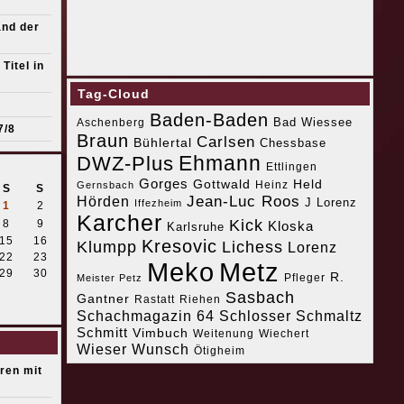
and der
Titel in
Tag-Cloud
Baden-Baden
Bad Wiessee
Aschenberg
7/8
Braun
Carlsen
Bühlertal
Chessbase
Ehmann
DWZ-Plus
Ettlingen
Gorges
Gottwald
Held
Heinz
Gernsbach
S
S
Jean-Luc Roos
Hörden
J Lorenz
Iffezheim
1
2
Karcher
Kick
8
9
Kloska
Karlsruhe
15
16
Kresovic
Klumpp
Lichess
Lorenz
22
23
Meko
Metz
29
30
R.
Pfleger
Meister Petz
Sasbach
Gantner
Riehen
Rastatt
Schachmagazin 64
Schlosser
Schmaltz
Schmitt
Vimbuch
Weitenung
Wiechert
Wieser
Wunsch
Ötigheim
eren mit