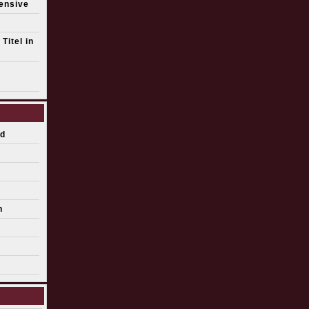
fensive
Titel in
d
n