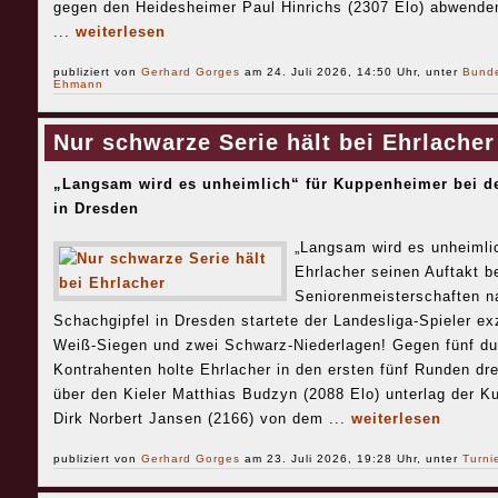
gegen den Heidesheimer Paul Hinrichs (2307 Elo) abwende
...
weiterlesen
publiziert von
Gerhard Gorges
am 24. Juli 2026, 14:50 Uhr, unter
Bund
Ehmann
Nur schwarze Serie hält bei Ehrlacher
„Langsam wird es unheimlich“ für Kuppenheimer bei de
in Dresden
„Langsam wird es unheimli
Ehrlacher seinen Auftakt b
Seniorenmeisterschaften n
Schachgipfel in Dresden startete der Landesliga-Spieler exz
Weiß-Siegen und zwei Schwarz-Niederlagen! Gegen fünf du
Kontrahenten holte Ehrlacher in den ersten fünf Runden dr
über den Kieler Matthias Budzyn (2088 Elo) unterlag der 
Dirk Norbert Jansen (2166) von dem ...
weiterlesen
publiziert von
Gerhard Gorges
am 23. Juli 2026, 19:28 Uhr, unter
Turni