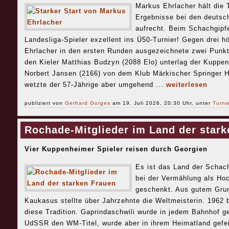
Markus Ehrlacher hält die 
Ergebnisse bei den deutsc
aufrecht. Beim Schachgipfe
Landesliga-Spieler exzellent ins Ü50-Turnier! Gegen drei h
Ehrlacher in den ersten Runden ausgezeichnete zwei Punkt
den Kieler Matthias Budzyn (2088 Elo) unterlag der Kuppe
Norbert Jansen (2166) von dem Klub Märkischer Springer H
wetzte der 57-Jährige aber umgehend ...
weiterlesen
publiziert von
Gerhard Gorges
am 19. Juli 2026, 20:30 Uhr, unter
Turni
Rochade-Mitglieder im Land der stark
Vier Kuppenheimer Spieler reisen durch Georgien
Es ist das Land der Schac
bei der Vermählung als Ho
geschenkt. Aus gutem Grun
Kaukasus stellte über Jahrzehnte die Weltmeisterin. 1962
diese Tradition. Gaprindaschwili wurde in jedem Bahnhof ge
UdSSR den WM-Titel, wurde aber in ihrem Heimatland gefei