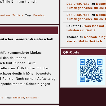
n.Thilo Ehmann trumpft
Das LigaOrakel
zu
Doppe
Aufstiegschance für die
Das LigaOrakel
zu
Doppe
esebene
,
Turniere
Tags:
Dresden
,
Aufstiegschance für die
Beuster
zu
Was isst Car
liebsten am Brett?
Thomas
zu
Rochade sieg
utscher Senioren-Meisterschaft
vierten Mal in Umkirch
QR-Code
ch!“, kommentierte Markus
ei den deutschen
ach fünf Runden. Beim
ellent ins Ü50-Turnier mit drei
rchweg deutlich höher bewertete
ei Punkte. Nach seinem Auftaktsieg
Kuppenheimer mit Schwarz gegen
ere
Tags:
Dresden
,
Ehrlacher