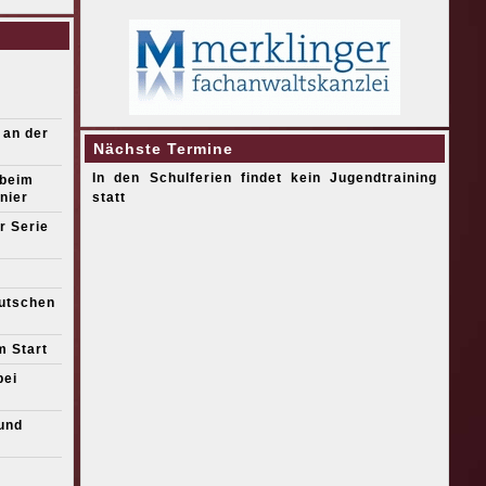
 an der
Nächste Termine
In den Schulferien findet kein Jugendtraining
 beim
nier
statt
r Serie
eutschen
m Start
bei
und
s