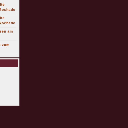
lte
 Rochade
lte
 Rochade
lsen am
t zum