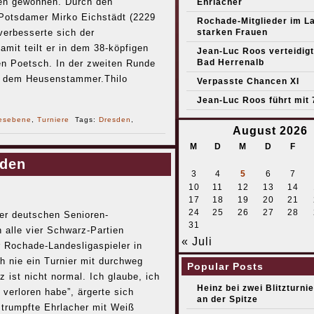
den gewonnen. Durch den
Ehrlacher
Potsdamer Mirko Eichstädt (2229
Rochade-Mitglieder im L
verbesserte sich der
starken Frauen
mit teilt er in dem 38-köpfigen
Jean-Luc Roos verteidigt 
Bad Herrenalb
n Poetsch. In der zweiten Runde
it dem Heusenstammer.Thilo
Verpasste Chancen XI
Jean-Luc Roos führt mit 
esebene
,
Turniere
Tags:
Dresden
,
August 2026
M
D
M
D
F
eden
3
4
5
6
7
10
11
12
13
14
17
18
19
20
21
24
25
26
27
28
er deutschen Senioren-
31
 alle vier Schwarz-Partien
« Juli
er Rochade-Landesligaspieler in
 nie ein Turnier mit durchweg
Popular Posts
 ist nicht normal. Ich glaube, ich
Heinz bei zwei Blitzturni
 verloren habe”, ärgerte sich
an der Spitze
 trumpfte Ehrlacher mit Weiß