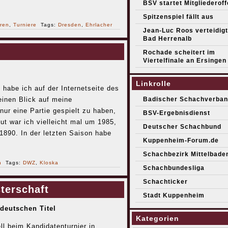
BSV startet Mitgliederof
Spitzenspiel fällt aus
ren
,
Turniere
Tags:
Dresden
,
Ehrlacher
Jean-Luc Roos verteidigt 
Bad Herrenalb
Rochade scheitert im
Viertelfinale an Ersingen
Linkrolle
habe ich auf der Internetseite des
inen Blick auf meine
Badischer Schachverban
ur eine Partie gespielt zu haben,
BSV-Ergebnisdienst
t war ich vielleicht mal um 1985,
Deutscher Schachbund
1890. In der letzten Saison habe
Kuppenheim-Forum.de
Schachbezirk Mittelbade
n
Tags:
DWZ
,
Kloska
Schachbundesliga
Schachticker
terschaft
Stadt Kuppenheim
deutschen Titel
Kategorien
l beim Kandidatenturnier in