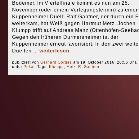
Bodemer. Im Viertelfinale kommt es nun am 25.
November (oder einem Verlegungstermin) zu eine
Kuppenheimer Duell: Ralf Gantner, der durch ein F
weiterkam, hat Weiß gegen Hartmut Metz. Jochen
Klumpp trifft auf Andreas Manz (Ottenhöfen-Seebac
Gegen den früheren Durmersheimer ist der
Kuppenheimer erneut favorisiert. In den zwei weite
Duellen ...
weiterlesen
publiziert von
Gerhard Gorges
am 19. Oktober 2016, 20:56 Uhr,
unter
Pokal
Tags:
Klumpp
,
Metz
,
R. Gantner