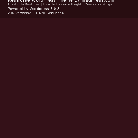
Rednoise
WordPress Theme
By MagPress.com
Thanks To
Buat Duit
|
How To Increase Height
|
Canvas Paintings
Powered by
Wordpress 7.0.3
206 Verweise - 1,470 Sekunden