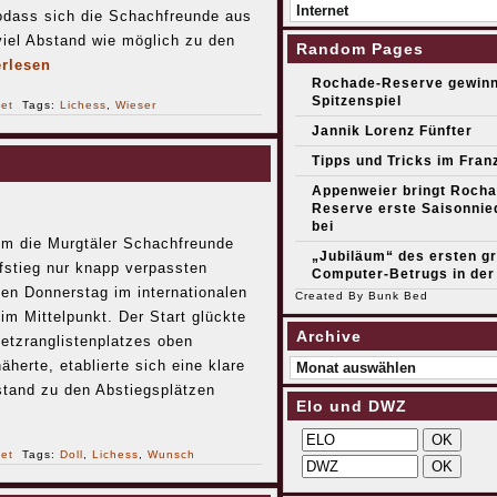
Kategorien
 sodass sich die Schachfreunde aus
iel Abstand wie möglich zu den
Random Pages
erlesen
Rochade-Reserve gewinn
Spitzenspiel
net
Tags:
Lichess
,
Wieser
Jannik Lorenz Fünfter
Tipps und Tricks im Fran
Appenweier bringt Rocha
Reserve erste Saisonnie
bei
m die Murgtäler Schachfreunde
„Jubiläum“ des ersten g
fstieg nur knapp verpassten
Computer-Betrugs in der
en Donnerstag im internationalen
Created By
Bunk Bed
im Mittelpunkt. Der Start glückte
Archive
etzranglistenplatzes oben
Archive
herte, etablierte sich eine klare
stand zu den Abstiegsplätzen
Elo und DWZ
net
Tags:
Doll
,
Lichess
,
Wunsch