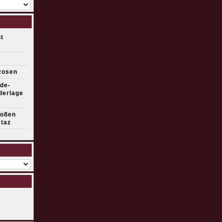
t
zosen
de-
derlage
roßen
 taz