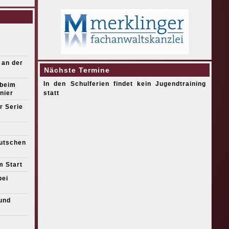
 an der
Nächste Termine
In den Schulferien findet kein Jugendtraining
 beim
nier
statt
r Serie
eutschen
m Start
bei
und
s