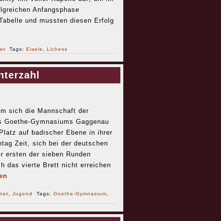
olgreichen Anfangsphase
r Tabelle und mussten diesen Erfolg
et
Tags:
Eisele
,
Lichess
nterzahl
m sich die Mannschaft der
es Goethe-Gymnasiums Gaggenau
Platz auf badischer Ebene in ihrer
tag Zeit, sich bei der deutschen
r ersten der sieben Runden
h das vierte Brett nicht erreichen
en
rnet
,
Jugend
Tags:
Goethe-Gymnasium
,