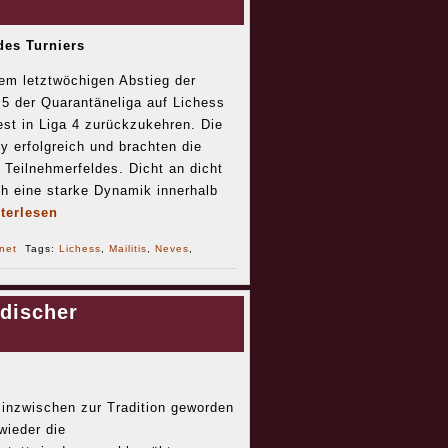
des Turniers
em letztwöchigen Abstieg der
5 der Quarantäneliga auf Lichess
st in Liga 4 zurückzukehren. Die
 erfolgreich und brachten die
 Teilnehmerfeldes. Dicht an dicht
h eine starke Dynamik innerhalb
terlesen
rnet
Tags:
Lichess
,
Mailitis
,
Neves
,
discher
 inzwischen zur Tradition geworden
wieder die