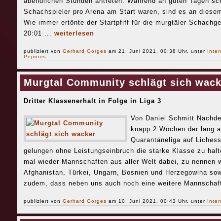
abendlichen Stunden antreten. Während an guten Tagen sch
Schachspieler pro Arena am Start waren, sind es an diesem
Wie immer ertönte der Startpfiff für die murgtäler Schac
20:01 ...
weiterlesen
publiziert von
Gerhard Gorges
am 21. Juni 2021, 00:38 Uhr, unter
Inter
Peponis
Murgtal Community schlägt sich wack
Dritter Klassenerhalt in Folge in Liga 3
Von Daniel Schmitt Nachd
knapp 2 Wochen der lang an
Quarantäneliga auf Lichess
gelungen ohne Leistungseinbruch die starke Klasse zu halt
mal wieder Mannschaften aus aller Welt dabei, zu nennen 
Afghanistan, Türkei, Ungarn, Bosnien und Herzegowina so
zudem, dass neben uns auch noch eine weitere Mannschaft
publiziert von
Gerhard Gorges
am 10. Juni 2021, 00:43 Uhr, unter
Inter