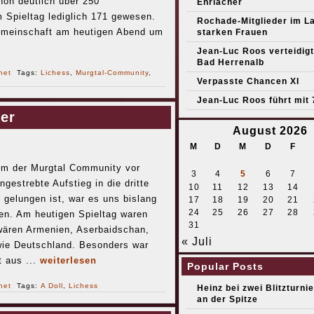
on deutlich über 250
Ehrlacher
 Spieltag lediglich 171 gewesen.
Rochade-Mitglieder im L
hgemeinschaft am heutigen Abend um
starken Frauen
Jean-Luc Roos verteidigt 
Bad Herrenalb
net
Tags:
Lichess
,
Murgtal-Community
,
Verpasste Chancen XI
Jean-Luc Roos führt mit 
er
August 2026
M
D
M
D
F
em der Murgtal Community vor
3
4
5
6
7
gestrebte Aufstieg in die dritte
10
11
12
13
14
 gelungen ist, war es uns bislang
17
18
19
20
21
24
25
26
27
28
en. Am heutigen Spieltag waren
31
wären Armenien, Aserbaidschan,
« Juli
wie Deutschland. Besonders war
 aus ...
weiterlesen
Popular Posts
net
Tags:
A Doll
,
Lichess
Heinz bei zwei Blitzturni
an der Spitze