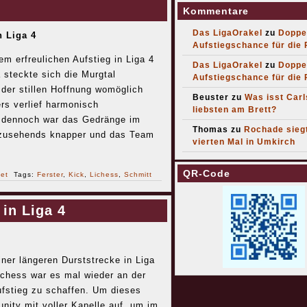
Kommentare
Das LigaOrakel
zu
Doppe
n Liga 4
Aufstiegschance für die
m erfreulichen Aufstieg in Liga 4
Das LigaOrakel
zu
Doppe
 steckte sich die Murgtal
Aufstiegschance für die
der stillen Hoffnung womöglich
Beuster
zu
Was isst Car
ers verlief harmonisch
liebsten am Brett?
e, dennoch war das Gedränge im
Thomas
zu
Rochade sieg
es zusehends knapper und das Team
vierten Mal in Umkirch
QR-Code
net
Tags:
Ferster
,
Kick
,
Lichess
,
Schmitt
in Liga 4
ner längeren Durststrecke in Liga
ichess war es mal wieder an der
ufstieg zu schaffen. Um dieses
nity mit voller Kapelle auf, um im