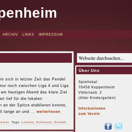
penheim
ARCHIV
LINKS
IMPRESSUM
Über Uns
 sich in letzter Zeit das Pendel
Spiellokal:
nur noch zwischen Liga 4 und Liga
76456 Kuppenheim
 am heutigen Abend das klare Ziel
Viktoriastr. 2
(Alter Kindergarten)
t lief für die lokalen
 an der Spitze etablieren konnte,
Informationen
lt lange an und ...
weiterlesen
zum Verein
ternet
Tags:
Lichess
,
Schlosser
,
Schmitt