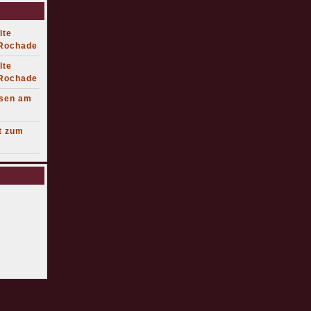
lte
 Rochade
lte
 Rochade
lsen am
t zum