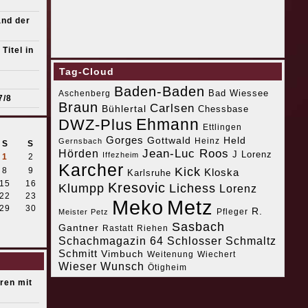
and der
Titel in
Tag-Cloud
Baden-Baden
Bad Wiessee
Aschenberg
7/8
Braun
Carlsen
Bühlertal
Chessbase
Ehmann
DWZ-Plus
Ettlingen
Gorges
Gottwald
Held
Heinz
Gernsbach
S
S
Jean-Luc Roos
Hörden
J Lorenz
Iffezheim
1
2
Karcher
Kick
8
9
Kloska
Karlsruhe
15
16
Kresovic
Klumpp
Lichess
Lorenz
22
23
Meko
Metz
29
30
R.
Pfleger
Meister Petz
Sasbach
Gantner
Riehen
Rastatt
Schachmagazin 64
Schlosser
Schmaltz
Schmitt
Vimbuch
Weitenung
Wiechert
Wieser
Wunsch
Ötigheim
eren mit