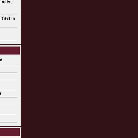
fensive
Titel in
d
n