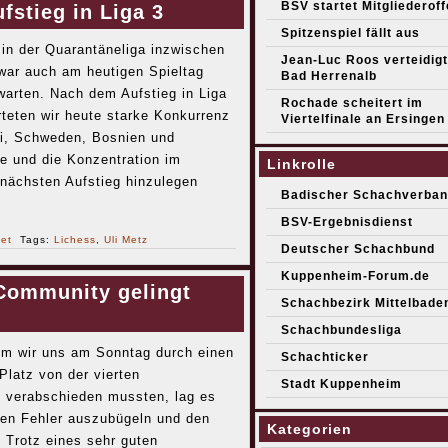
BSV startet Mitgliederof
stieg in Liga 3
Spitzenspiel fällt aus
in der Quarantäneliga inzwischen
Jean-Luc Roos verteidigt 
 war auch am heutigen Spieltag
Bad Herrenalb
rwarten. Nach dem Aufstieg in Liga
Rochade scheitert im
rteten wir heute starke Konkurrenz
Viertelfinale an Ersingen
ei, Schweden, Bosnien und
e und die Konzentration im
Linkrolle
 nächsten Aufstieg hinzulegen
Badischer Schachverban
BSV-Ergebnisdienst
net
Tags:
Lichess
,
Uli Metz
Deutscher Schachbund
Kuppenheim-Forum.de
 Community gelingt
Schachbezirk Mittelbade
Schachbundesliga
m wir uns am Sonntag durch einen
Schachticker
Platz von der vierten
Stadt Kuppenheim
s verabschieden mussten, lag es
en Fehler auszubügeln und den
Kategorien
. Trotz eines sehr guten