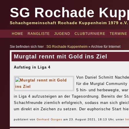
SG Rochade Kup
Schachgemeinschaft Rochade Kuppenheim 1979 e.V.
HOME
RANGLISTE
JUGEND
CLUBTURNIERE
TERMINE
Sie befinden sich hier :
SG Rochade Kuppenheim
» Archive für Internet
Murgtal rennt mit Gold ins Ziel
Aufstieg in Liga 4
Von Daniel Schmitt Nachdem
für die Murgtal Community 
5 hin- und herbewegte, war
in Liga 4 aufzusteigen an der Tagesordnung. Bereits der Star
Schachfreunde ziemlich erfolgreich, sodass man sich gleich
um direkt ein Zeichen zu setzen. Der euphorische Start hie
publiziert von
Gerhard Gorges
am 23. August 2021, 18:13 Uhr, unter
In