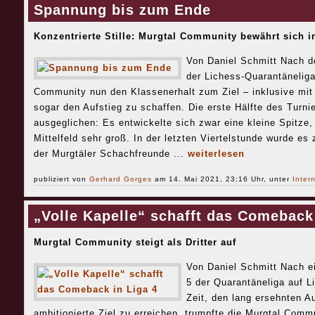
Spannung bis zum Ende
Konzentrierte Stille: Murgtal Community bewährt sich i
Von Daniel Schmitt Nach de
der Lichess-Quarantäneliga
Community nun den Klassenerhalt zum Ziel – inklusive mit 
sogar den Aufstieg zu schaffen. Die erste Hälfte des Turni
ausgeglichen: Es entwickelte sich zwar eine kleine Spitz
Mittelfeld sehr groß. In der letzten Viertelstunde wurde 
der Murgtäler Schachfreunde ...
weiterlesen
publiziert von
Gerhard Gorges
am 14. Mai 2021, 23:16 Uhr, unter
Inter
„Volle Kapelle“ schafft das Comeback 
Murgtal Community steigt als Dritter auf
Von Daniel Schmitt Nach ei
5 der Quarantäneliga auf L
Zeit, den lang ersehnten A
ambitionierte Ziel zu erreichen, trumpfte die Murgtal Commu