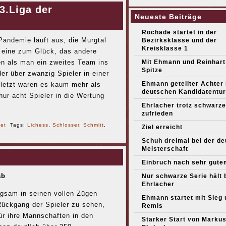
3.Liga der
Neueste Beiträge
Rochade startet in der
Pandemie läuft aus, die Murgtal
Bezirksklasse und der
Kreisklasse 1
 eine zum Glück, das andere
ten als man ein zweites Team ins
Mit Ehmann und Reinhart
Spitze
r über zwanzig Spieler in einer
Ehmann geteilter Achter
uletzt waren es kaum mehr als
deutschen Kandidatentur
 nur acht Spieler in die Wertung
Ehrlacher trotz schwarze
zufrieden
net
Tags:
Lichess
,
Schlosser
,
Schmitt
,
Ziel erreicht
Schuh dreimal bei der d
Meisterschaft
Einbruch nach sehr gute
ab
Nur schwarze Serie hält 
Ehrlacher
gsam in seinen vollen Zügen
Ehmann startet mit Sieg 
 Rückgang der Spieler zu sehen,
Remis
für ihre Mannschaften in den
Starker Start von Marku