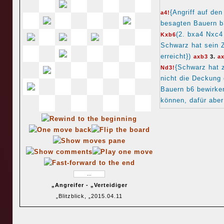
{Angriff auf den
a4!
besagten Bauern b
(2. bxa4 Nxc4
Kxb6
Schwarz hat sein Z
erreicht})
axb3
3.
a
{Schwarz hat 
Nd3!
nicht die Deckung
Bauern b6 bewirke
können, dafür aber
des Bauern c5}
„*
„Angreifer - „Verteidiger
„Blitzblick, „2015.04.11