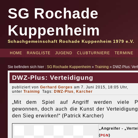
SG Rochade
Kuppenheim
Schachgemeinschaft Rochade Kuppenheim 1979 e.V.
HOME
RANGLISTE
JUGEND
CLUBTURNIERE
TERMINE
Sie befinden sich hier :
SG Rochade Kuppenheim
»
Training
» DWZ-Plus: Vert
DWZ-Plus: Verteidigung
publiziert von
Gerhard Gorges
am 7. Juni 2015, 18:05 Uhr,
unter
Training
Tags:
DWZ-Plus
,
Karcher
„Mit dem Spiel auf Angriff werden viele Pa
gewonnen, doch auch die Kunst der Verteidigun
den Sieg erwirken!“ (Patrick Karcher)
„Angreifer - „Verte
(
)
PGN