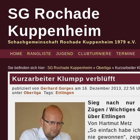
SG Rochade
Kuppenheim
Schachgemeinschaft Rochade Kuppenheim 1979 e.V.
HOME
RANGLISTE
JUGEND
CLUBTURNIERE
TERMINE
Sie befinden sich hier :
SG Rochade Kuppenheim
»
Oberliga
» Kurzarbeiter K
Kurzarbeiter Klumpp verblüfft
publiziert von
Gerhard Gorges
am 16. Dezember 2013, 22:56 Uh
unter
Oberliga
Tags:
Ettlingen
Sieg nach nur 
Zügen / Wichtiges 4
über Ettlingen
Von Hartmut Metz
„So einfach habe ic
nie gewonnen“, zeig