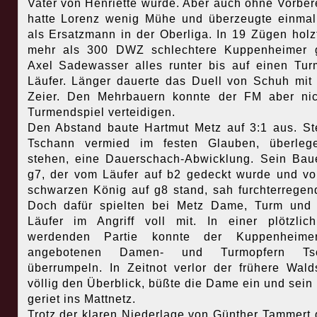
Vater von Henriette wurde. Aber auch ohne Vorber
hatte Lorenz wenig Mühe und überzeugte einma
als Ersatzmann in der Oberliga. In 19 Zügen holz
mehr als 300 DWZ schlechtere Kuppenheimer 
Axel Sadewasser alles runter bis auf einen Tu
Läufer. Länger dauerte das Duell von Schuh mit
Zeier.
Den Mehrbauern konnte der FM aber nic
Turmendspiel verteidigen.
Den Abstand baute Hartmut Metz auf 3:1 aus. S
Tschann vermied im festen Glauben, überleg
stehen, eine Dauerschach-Abwicklung. Sein Bau
g7, der vom Läufer auf b2 gedeckt wurde und v
schwarzen König auf g8 stand, sah furchterregen
Doch dafür spielten bei Metz Dame, Turm und
Läufer im Angriff voll mit. In einer plötzlic
werdenden Partie konnte der Kuppenheime
angebotenen Damen- und Turmopfern Ts
überrumpeln. In Zeitnot verlor der frühere Wald
völlig den Überblick, büßte die Dame ein und sein
geriet ins Mattnetz.
Trotz der klaren Niederlage von Günther Tammert