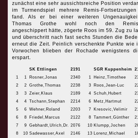
zunächst eine sehr aussichtsreiche Position verda
im Turmendspiel mehrere Remis-Fortsetzungen
fand. Als er bei einer weiteren Ungenauigke
Thomas Grothe wohl noch den Remish
angeschippert hätte, zögerte Roos im 59. Zug zu l
und überschritt nach fast sechs Stunden die Bede
erneut die Zeit. Peinlich verschenkte Punkte wie 
Vorwochen blieben der Rochade wenigstens di
erspart.
SK Ettlingen
2191
SGR Kuppenheim
2
1
1
Rosner,Jonas
2340
1
Heinz,Timothee
2
2
2
Grothe,Thomas
2238
3
Roos,Jean-Luc
2
3
3
Zeier,Klaus
2189
4
Schuh,Hubert
2
4
4
Tschann,Stephan
2214
6
Metz,Hartmut
2
5
6
Wehner,Roland
2203
7
Kresovic,Velimir
2
6
8
Friedel,Marcus
2122
8
Tammert,Günther
2
7
9
Gebhardt,Ulrich,Dr.
2076
10
Klumpp,Jochen
2
8
10
Sadewasser,Axel
2146
13
Lorenz,Michael
1