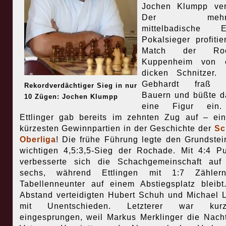
Jochen Klumpp verb
Der mehrfa
mittelbadische Ei
Pokalsieger profitie
Match der Roc
Kuppenheim von 
dicken Schnitzer. 
Gebhardt fraß 
Rekordverdächtiger Sieg in nur
Bauern und büßte 
10 Zügen: Jochen Klumpp
eine Figur ein
Ettlinger gab bereits im zehnten Zug auf – ei
kürzesten Gewinnpartien in der Geschichte der
Sc
Oberliga
! Die frühe Führung legte den Grundste
wichtigen 4,5:3,5-Sieg der Rochade. Mit 4:4 P
verbesserte sich die Schachgemeinschaft auf
sechs, während Ettlingen mit 1:7 Zähler
Tabellenneunter auf einem Abstiegsplatz bleib
Abstand verteidigten Hubert Schuh und Michael 
mit Unentschieden. Letzterer war kurzfr
eingesprungen, weil Markus Merklinger die Nach