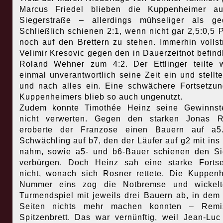
Marcus Friedel blieben die Kuppenheimer au
Siegerstraße – allerdings mühseliger als ge
Schließlich schienen 2:1, wenn nicht gar 2,5:0,5 
noch auf den Brettern zu stehen. Immerhin vollst
Velimir Kresovic gegen den in Dauerzeitnot befind
Roland Wehner zum 4:2. Der Ettlinger teilte 
einmal unverantwortlich seine Zeit ein und stellt
und nach alles ein. Eine schwächere Fortsetzu
Kuppenheimers blieb so auch ungenutzt.
Zudem konnte Timothée Heinz seine Gewinnste
nicht verwerten. Gegen den starken Jonas R
eroberte der Franzose einen Bauern auf a5
Schwächling auf b7, den der Läufer auf g2 mit ins 
nahm, sowie a5- und b6-Bauer schienen den S
verbürgen. Doch Heinz sah eine starke Forts
nicht, wonach sich Rosner rettete. Die Kuppen
Nummer eins zog die Notbremse und wickelt
Turmendspiel mit jeweils drei Bauern ab, in dem
Seiten nichts mehr machen konnten – Rem
Spitzenbrett. Das war vernünftig, weil Jean-Lu