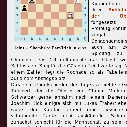
Kuppenheim
ihren
Fehlsta
der Ober
fortgesetzt
Freiburg-Zähri
vergab 
Schachgemeins
auch am zw
Heinz – Skembris: Patt-Trick in eins
Spieltag zu 
Chancen. Das 4:4 enttäuschte das Oktett, we
Schluss ein Sieg für die Gäste in Reichweite lag. M
einem Zähler liegt die Rochade so als Tabellen
auf einem Abstiegsplatz.
Das erste Unentschieden des Tages vermeldete G
Tammert, der die Offerte von Claude Mathoni
Schwarzer gerne annahm nach einem Damenta
Joachim Kick einigte sich mit Lukas Trabert eb
wobei der Kapitän erneut eine aussichtsre
scheinende Partie nicht auskämpfte. Schie
zunächst schlecht für die Mannschaft zu sein, 