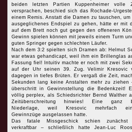
beiden letzten Partien Kuppenheimer volle Z
versprachen, beschied sich das Rochade-Urgeste
einem Remis. Anstatt die Damen zu tauschen, um 
ausgeglichenes Endspiel zu gehen, hätte er mit 
auf dem Brett noch gut gegen den offeneren Kön
Gewinn spielen können mit jeweils einem Turm u
guten Springer gegen schlechten Läufer.
Nach dem 3:2 spielten sich Dramen ab: Helmut S
war etwas gehandicapt, weil ihm ein Brillenglas a
Fassung fiel! Intuitiv machte er noch mit zwei Se
auf der Uhr seinen 39. Zug. Velimir Kresovic v
dagegen in tiefes Brüten. Er vergaß die Zeit, mac
Sekunden lang keine Anstalten mehr zu ziehen
überschritt in Gewinnstellung die Bedenkzeit! 
völlig perplex, als Schiedsrichter Bernd Walther a
Zeitüberschreitung hinwies! Eine ganz bi
Niederlage, weil Kresovic mehrfach ein
Gewinnzüge ausgelassen hatte.
Das fatale Missgeschick schien zunächst
verkraftbar – schließlich hatte Jean-Luc Ro