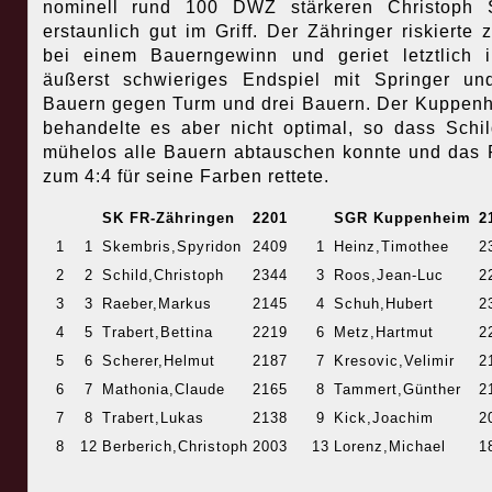
nominell rund 100 DWZ stärkeren Christoph S
erstaunlich gut im Griff. Der Zähringer riskierte z
bei einem Bauerngewinn und geriet letztlich 
äußerst schwieriges Endspiel mit Springer un
Bauern gegen Turm und drei Bauern. Der Kuppen
behandelte es aber nicht optimal, so dass Schil
mühelos alle Bauern abtauschen konnte und das
zum 4:4 für seine Farben rettete.
SK FR-Zähringen
2201
SGR Kuppenheim
2
1
1
Skembris,Spyridon
2409
1
Heinz,Timothee
2
2
2
Schild,Christoph
2344
3
Roos,Jean-Luc
2
3
3
Raeber,Markus
2145
4
Schuh,Hubert
2
4
5
Trabert,Bettina
2219
6
Metz,Hartmut
2
5
6
Scherer,Helmut
2187
7
Kresovic,Velimir
2
6
7
Mathonia,Claude
2165
8
Tammert,Günther
2
7
8
Trabert,Lukas
2138
9
Kick,Joachim
2
8
12
Berberich,Christoph
2003
13
Lorenz,Michael
1