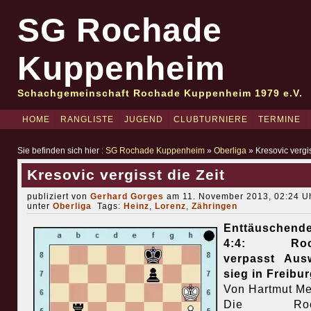
SG Rochade
Kuppenheim
Schachgemeinschaft Rochade Kuppenheim 1979 e.V.
HOME
RANGLISTE
JUGEND
CLUBTURNIERE
TERMINE
Sie befinden sich hier :
SG Rochade Kuppenheim
»
Oberliga
» Kresovic vergis
Kresovic vergisst die Zeit
publiziert von
Gerhard Gorges
am 11. November 2013, 02:24 Uh
unter
Oberliga
Tags:
Heinz
,
Lorenz
,
Zähringen
Enttäuschend
4:4: Roc
verpasst Ausw
sieg in Freibu
Von Hartmut Me
Die Roch