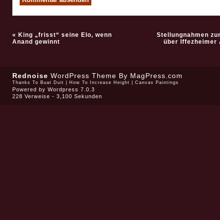
«
King „frisst“ seine Elo, wenn
Stellungnahmen zu
Anand gewinnt
über Iffezheimer
Rednoise
WordPress Theme
By MagPress.com
Thanks To
Buat Duit
|
How To Increase Height
|
Canvas Paintings
Powered by
Wordpress 7.0.3
228 Verweise - 3,100 Sekunden