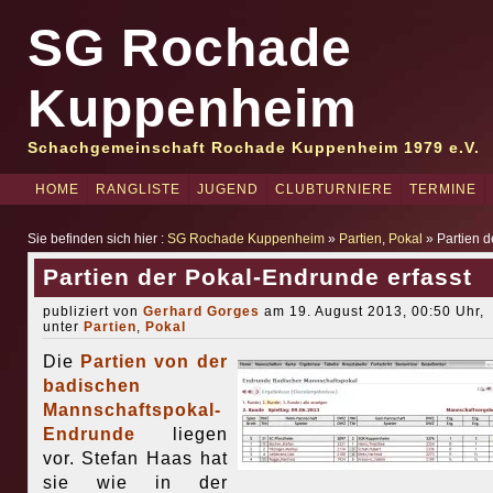
SG Rochade
Kuppenheim
Schachgemeinschaft Rochade Kuppenheim 1979 e.V.
HOME
RANGLISTE
JUGEND
CLUBTURNIERE
TERMINE
Sie befinden sich hier :
SG Rochade Kuppenheim
»
Partien
,
Pokal
» Partien d
Partien der Pokal-Endrunde erfasst
publiziert von
Gerhard Gorges
am 19. August 2013, 00:50 Uhr,
unter
Partien
,
Pokal
Die
Partien von der
badischen
Mannschaftspokal-
Endrunde
liegen
vor. Stefan Haas hat
sie wie in der