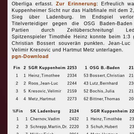
Oberliga erfasst.
Zur Erinnerung
: Erfreulich w
Kuppenheimer Sicht nur das Halbfinale mit dem 2,
Sieg über Ladenburg. Im Endspiel verlo
Titelverteidiger gegen die OSG Baden-Baden
Partien durch Zeitüberschreitung! Ledi
Spitzenspieler Timothée Heinz konnte beim 1:3
Christian Bossert souverän punkten. Jean-Luc
Velimir Kresovic und Hartmut Metz unterlagen.
pgn-Download
Fin
2
SGR Kuppenheim
2253
1
OSG B.-Baden
21
1
1
Heinz,Timothee
2334
53
Bossert,Christian
21
2
2
Roos,Jean-Luc
2244
43
Lutz,Bernhard
23
3
5
Kresovic,Velimir
2159
52
Bochis,Julia
21
4
4
Metz,Hartmut
2273
62
Bittner,Thomas
20
½Fin
SK Ladenburg
2124
SGR Kuppenheim
2
1
1
Chernov,Vadim
2432
1
Heinz,Timothée
2
2
3
Schrepp,Martin,Dr.
2220
3
Schuh,Hubert
2