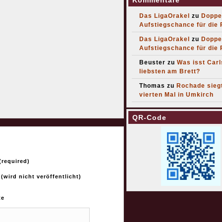
Kommentare
Das LigaOrakel
zu
Doppe
Aufstiegschance für die
Das LigaOrakel
zu
Doppe
Aufstiegschance für die
Beuster
zu
Was isst Car
liebsten am Brett?
Thomas
zu
Rochade sieg
vierten Mal in Umkirch
QR-Code
required)
 (wird nicht veröffentlicht)
te