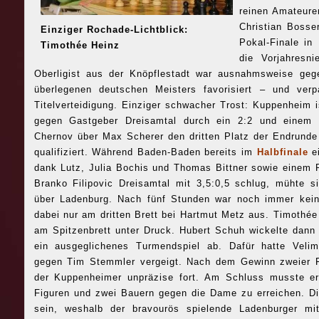
reinen Amateure
Christian Bosse
Einziger Rochade-Lichtblick:
Pokal-Finale in
Timothée Heinz
die Vorjahresn
Oberligist aus der Knöpflestadt war ausnahmsweise gege
überlegenen deutschen Meisters favorisiert – und ver
Titelverteidigung. Einziger schwacher Trost: Kuppenheim 
gegen Gastgeber Dreisamtal durch ein 2:2 und einem 
Chernov über Max Scherer den dritten Platz der Endrunde 
qualifiziert.
Während Baden-Baden bereits im
Halbfinale
ei
dank Lutz, Julia Bochis und Thomas Bittner sowie einem
Branko Filipovic Dreisamtal mit 3,5:0,5 schlug, mühte 
über Ladenburg. Nach fünf Stunden war noch immer kein
dabei nur am dritten Brett bei Hartmut Metz aus. Timothé
am Spitzenbrett unter Druck. Hubert Schuh wickelte dann
ein ausgeglichenes Turmendspiel ab. Dafür hatte Velim
gegen Tim Stemmler vergeigt. Nach dem Gewinn zweier F
der Kuppenheimer unpräzise fort. Am Schluss musste er 
Figuren und zwei Bauern gegen die Dame zu erreichen. Di
sein, weshalb der bravourös spielende Ladenburger m