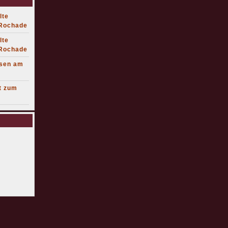
lte
 Rochade
lte
 Rochade
lsen am
t zum