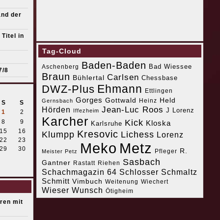
and der
Titel in
Tag-Cloud
Baden-Baden
Bad Wiessee
Aschenberg
7/8
Braun
Carlsen
Bühlertal
Chessbase
Ehmann
DWZ-Plus
Ettlingen
Gorges
Gottwald
Held
Heinz
Gernsbach
S
S
Jean-Luc Roos
Hörden
J Lorenz
Iffezheim
1
2
Karcher
Kick
8
9
Kloska
Karlsruhe
15
16
Kresovic
Klumpp
Lichess
Lorenz
22
23
Meko
Metz
29
30
R.
Pfleger
Meister Petz
Sasbach
Gantner
Riehen
Rastatt
Schachmagazin 64
Schlosser
Schmaltz
Schmitt
Vimbuch
Weitenung
Wiechert
Wieser
Wunsch
Ötigheim
eren mit