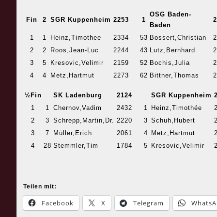
OSG Baden-
Fin
2
SGR Kuppenheim
2253
1
2
Baden
1
1
Heinz,Timothee
2334
53
Bossert,Christian
2
2
2
Roos,Jean-Luc
2244
43
Lutz,Bernhard
2
3
5
Kresovic,Velimir
2159
52
Bochis,Julia
2
4
4
Metz,Hartmut
2273
62
Bittner,Thomas
2
½Fin
SK Ladenburg
2124
SGR Kuppenheim
1
1
Chernov,Vadim
2432
1
Heinz,Timothée
2
3
Schrepp,Martin,Dr.
2220
3
Schuh,Hubert
3
7
Müller,Erich
2061
4
Metz,Hartmut
4
28
Stemmler,Tim
1784
5
Kresovic,Velimir
Teilen mit:
Facebook
X
Telegram
WhatsA