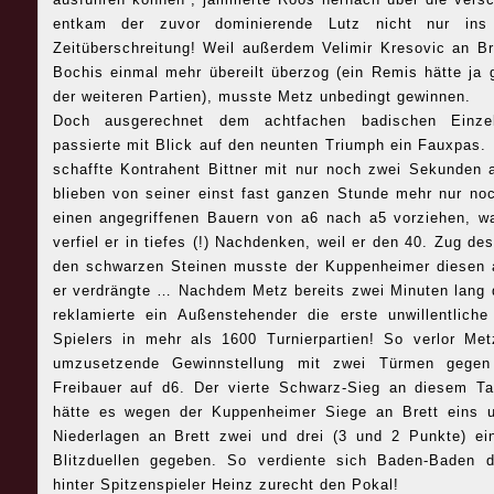
entkam der zuvor dominierende Lutz nicht nur in
Zeitüberschreitung! Weil außerdem Velimir Kresovic an Br
Bochis einmal mehr übereilt überzog (ein Remis hätte ja 
der weiteren Partien), musste Metz unbedingt gewinnen.
Doch ausgerechnet dem achtfachen badischen Einzel
passierte mit Blick auf den neunten Triumph ein Fauxpas. 
schaffte Kontrahent Bittner mit nur noch zwei Sekunden a
blieben von seiner einst fast ganzen Stunde mehr nur no
einen angegriffenen Bauern von a6 nach a5 vorziehen, w
verfiel er in tiefes (!) Nachdenken, weil er den 40. Zug de
den schwarzen Steinen musste der Kuppenheimer diesen 
er verdrängte … Nachdem Metz bereits zwei Minuten lang d
reklamierte ein Außenstehender die erste unwillentlich
Spielers in mehr als 1600 Turnierpartien! So verlor Metz
umzusetzende Gewinnstellung mit zwei Türmen gegen
Freibauer auf d6. Der vierte Schwarz-Sieg an diesem Ta
hätte es wegen der Kuppenheimer Siege an Brett eins 
Niederlagen an Brett zwei und drei (3 und 2 Punkte) ei
Blitzduellen gegeben. So verdiente sich Baden-Baden 
hinter Spitzenspieler Heinz zurecht den Pokal!