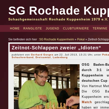
SG Rochade Kup
Schachgemeinschaft Rochade Kuppenheim 1979 e.V.
HOME
RANGLISTE
JUGEND
CLUBTURNIERE
TERMINE
Sie befinden sich hier :
SG Rochade Kuppenheim
»
Pokal
» Zeitnot-Schlappe
Zeitnot-Schlappen zweier „Idioten“
publiziert von
Gerhard Gorges
am 22. Juli 2013, 13:21 Uhr, unter
Poka
Schachverband
,
Dreisamtal
,
Ladenburg
OSG Baden-Bad
durch 3:1 i
Kuppenheim u
deutschen Cup 
Von Hartmut Me
Die OSG Bad
Kuppenheim ers
Match
geschlag
haben wir immer