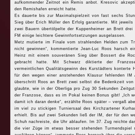
aufkommender Zeitnot ein Remis anbot. Kresovic akzeptie
den Remishafen erreicht hatte.
Es dauerte bis zur Maximalspielzeit von fast sechs Stu
Sieg über Erich Müller den Erfolg garantierte. Mit jeweil
zwei Bauern übertölpelte der Kuppenheimer an Brett drei
FM einige leichtere Gewinnfortsetzungen ausgelassen.
Metz mutierte im Finale vom strahlenden Helden zum Tro
nicht gewinnen“, kommentierte Jean-Luc Roos harsch e
Heinz mit einem souveränen Sieg über Bossert die Roc
gebracht hatte. Mit Schwarz diktierte der Franz
vermeintlichen Qualitätsgewinn des Kurstädters konterte 
für den wegen einer anstehenden Klausur fehlenden IM
überschritt Roos an Brett zwei selbst die Bedenkzeit von
glaubte, wie in der Oberliga pro Zug 30 Sekunden Zeitgut
der Franzose, dass es im Pokal keinen Bonus gibt! „Ich w
damit ich daran denke“, erzählte Roos später – vergaß abe
im viel zu stickigen Turniersaal des Kirchzartener Kur
erhielt. Bis auf zwei Sekunden ließ der IM, der für den 
Schuh nachreiste, die Uhr ablaufen. Im 37. Zug reichte da
die vier Züge im etwas besser stehenden Turmendspiel
ausführen können“, jammerte Roos hernach über die vers