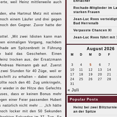
Ehrlacher
rte, weil Heinz mittlerweile auch
Rochade-Mitglieder im L
starken Frauen
nden, ehe Hartmut Metz mit einem
s noch einem Läufer und drei gegen
Jean-Luc Roos verteidigt 
Bad Herrenalb
 noch den Gegner. Zuvor hatte der
Verpasste Chancen XI
ttel. „Mit zwei Idioten kann man
Jean-Luc Roos führt mit 
inen einmaligen Vorgang, nachdem
hade am Spitzenbrett in Führung
August 2026
ose bald das Geschehen. Einen
M
D
M
D
F
Heinz trocken aus, der Ersatzmann
3
4
5
6
7
 Andreas Heimann gab auf. Zuerst
10
11
12
13
14
 zwei Stunden für 40 Züge, weil er
17
18
19
20
21
schrift zu erhalten – dabei wusste
24
25
26
27
28
ollte noch den 40. Zug umkringeln,
31
r wieder in der Hitze des Gefechts
« Juli
hauses, dass er keinen Bonus mehr
Popular Posts
wegen einer Feier passenden Hubert
s natürlich nicht mehr … „Ich hätte
Heinz bei zwei Blitzturni
 noch locker mit den 50 Sekunden
an der Spitze
chenkten Sekunden im 37. Zug. So