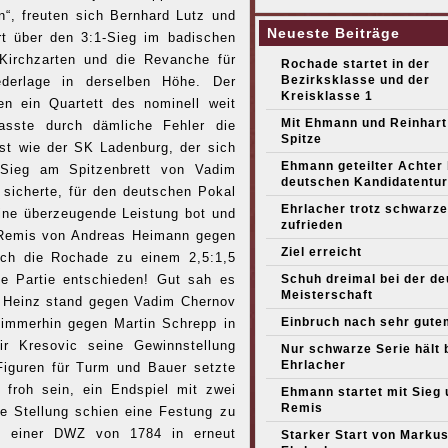
n“, freuten sich Bernhard Lutz und
Neueste Beiträge
rt über den 3:1-Sieg im badischen
 Kirchzarten und die Revanche für
Rochade startet in der
Bezirksklasse und der
iederlage in derselben Höhe. Der
Kreisklasse 1
n ein Quartett des nominell weit
Mit Ehmann und Reinhart
passte durch dämliche Fehler die
Spitze
ist wie der SK Ladenburg, der sich
Ehmann geteilter Achter
Sieg am Spitzenbrett von Vadim
deutschen Kandidatentur
sicherte, für den deutschen Pokal
Ehrlacher trotz schwarze
ne überzeugende Leistung bot und
zufrieden
 Remis von Andreas Heimann gegen
Ziel erreicht
sich die Rochade zu einem 2,5:1,5
e Partie entschieden! Gut sah es
Schuh dreimal bei der d
Meisterschaft
e Heinz stand gegen Vadim Chernov
Einbruch nach sehr gute
 immerhin gegen Martin Schrepp in
ir Kresovic seine Gewinnstellung
Nur schwarze Serie hält 
Ehrlacher
iguren für Turm und Bauer setzte
froh sein, ein Endspiel mit zwei
Ehmann startet mit Sieg 
Remis
e Stellung schien eine Festung zu
it einer DWZ von 1784 in erneut
Starker Start von Marku