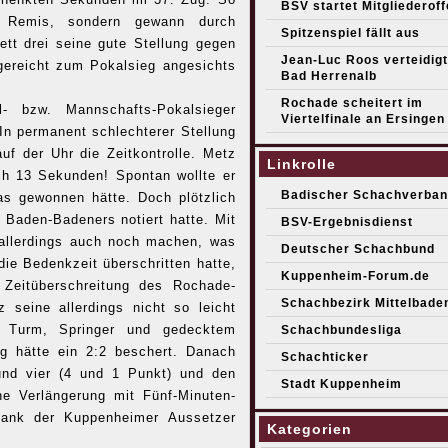
BSV startet Mitgliederof
s Remis, sondern gewann durch
Spitzenspiel fällt aus
ett drei seine gute Stellung gegen
Jean-Luc Roos verteidigt 
gereicht zum Pokalsieg angesichts
Bad Herrenalb
Rochade scheitert im
- bzw. Mannschafts-Pokalsieger
Viertelfinale an Ersingen
In permanent schlechterer Stellung
uf der Uhr die Zeitkontrolle. Metz
Linkrolle
ch 13 Sekunden! Spontan wollte er
Badischer Schachverban
as gewonnen hätte. Doch plötzlich
s Baden-Badeners notiert hatte. Mit
BSV-Ergebnisdienst
allerdings auch noch machen, was
Deutscher Schachbund
ie Bedenkzeit überschritten hatte,
Kuppenheim-Forum.de
e Zeitüberschreitung des Rochade-
Schachbezirk Mittelbade
 seine allerdings nicht so leicht
 Turm, Springer und gedecktem
Schachbundesliga
g hätte ein 2:2 beschert. Danach
Schachticker
und vier (4 und 1 Punkt) und den
Stadt Kuppenheim
ne Verlängerung mit Fünf-Minuten-
dank der Kuppenheimer Aussetzer
Kategorien