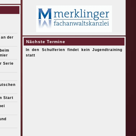
 an der
Nächste Termine
In den Schulferien findet kein Jugendtraining
 beim
nier
statt
r Serie
eutschen
m Start
bei
und
s