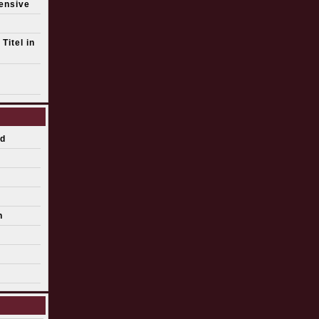
fensive
Titel in
d
n