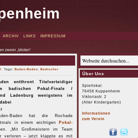
penheim
ARCHIV
LINKS
IMPRESSUM
n zweier „Idioten“
l
Tags:
Baden-Baden
,
Badischer
Über Uns
en entthront Titelverteidiger
Spiellokal:
m badischen Pokal-Finale /
76456 Kuppenheim
nd Ladenburg wenigstens im
Viktoriastr. 2
dabei
(Alter Kindergarten)
tz
Informationen
en-Baden hat die Rochade
zum Verein
tmals in einem wichtigen
Pokal-
en. „Mit Großmeistern im Team
 verloren – jetzt klappte es mit