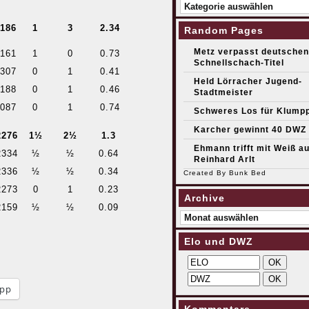
Kategorien
186
1
3
2.34
Random Pages
Metz verpasst deutschen
161
1
0
0.73
Schnellschach-Titel
307
0
1
0.41
Held Lörracher Jugend-
188
0
1
0.46
Stadtmeister
087
0
1
0.74
Schweres Los für Klump
Karcher gewinnt 40 DWZ
2276
1½
2½
1.3
Ehmann trifft mit Weiß au
2334
½
½
0.64
Reinhard Arlt
2336
½
½
0.34
Created By
Bunk Bed
2273
0
1
0.23
Archive
2159
½
½
0.09
Archive
Elo und DWZ
pp