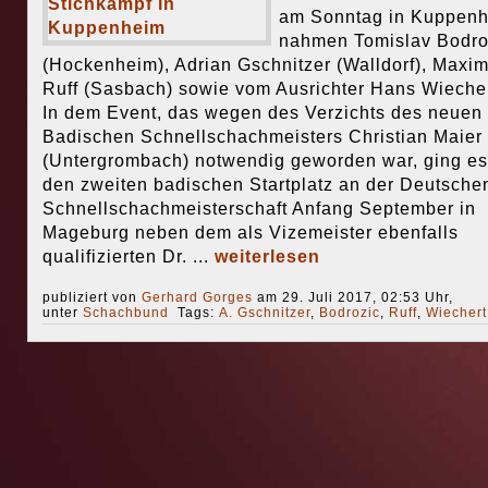
am Sonntag in Kuppen
nahmen Tomislav Bodro
(Hockenheim), Adrian Gschnitzer (Walldorf), Maxim
Ruff (Sasbach) sowie vom Ausrichter Hans Wiechert
In dem Event, das wegen des Verzichts des neuen
Badischen Schnellschachmeisters Christian Maier
(Untergrombach) notwendig geworden war, ging e
den zweiten badischen Startplatz an der Deutsche
Schnellschachmeisterschaft Anfang September in
Mageburg neben dem als Vizemeister ebenfalls
qualifizierten Dr. ...
weiterlesen
publiziert von
Gerhard Gorges
am 29. Juli 2017, 02:53 Uhr,
unter
Schachbund
Tags:
A. Gschnitzer
,
Bodrozic
,
Ruff
,
Wiechert