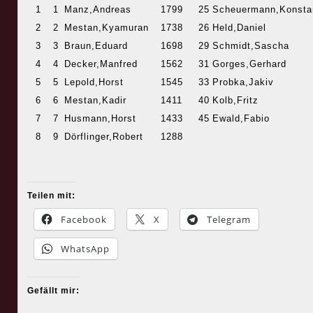
1
1
Manz,Andreas
1799
25
Scheuermann,Konsta
2
2
Mestan,Kyamuran
1738
26
Held,Daniel
3
3
Braun,Eduard
1698
29
Schmidt,Sascha
4
4
Decker,Manfred
1562
31
Gorges,Gerhard
5
5
Lepold,Horst
1545
33
Probka,Jakiv
6
6
Mestan,Kadir
1411
40
Kolb,Fritz
7
7
Husmann,Horst
1433
45
Ewald,Fabio
8
9
Dörflinger,Robert
1288
Teilen mit:
Facebook
X
Telegram
WhatsApp
Gefällt mir: