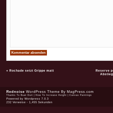
«
Rochade setzt Grippe matt
Reserve p
Abstie
Rednoise
WordPress Theme
By MagPress.com
Thanks To
Buat Duit
|
How To Increase Height
|
Canvas Paintings
Powered by
Wordpress 7.0.3
232 Verweise - 1,455 Sekunden