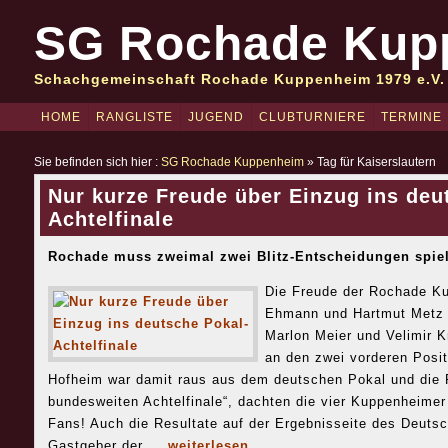
SG Rochade Kup
Schachgemeinschaft Rochade Kuppenheim 1979 e.V.
HOME
RANGLISTE
JUGEND
CLUBTURNIERE
TERMINE
Sie befinden sich hier :
SG Rochade Kuppenheim
» Tag für Kaiserslautern
Nur kurze Freude über Einzug ins deu
Achtelfinale
Rochade muss zweimal zwei Blitz-Entscheidungen spie
Die Freude der Rochade Ku
Ehmann und Hartmut Metz h
Marlon Meier und Velimir K
an den zwei vorderen Posit
Hofheim war damit raus aus dem deutschen Pokal und die 
bundesweiten Achtelfinale“, dachten die vier Kuppenheimer
Fans! Auch die Resultate auf der Ergebnisseite des Deut
Gastgeber der ...
weiterlesen