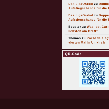
Das LigaOrakel
zu
Doppe
Aufstiegschance für die
Das LigaOrakel
zu
Doppe
Aufstiegschance für die
Beuster
zu
Was isst Car
liebsten am Brett?
Thomas
zu
Rochade sieg
vierten Mal in Umkirch
QR-Code