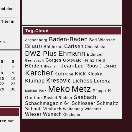
and der
Titel in
Tag-Cloud
Baden-Baden
Bad Wiessee
Aschenberg
7/8
Braun
Carlsen
Bühlertal
Chessbase
Ehmann
DWZ-Plus
Ettlingen
Gorges
Gottwald
Held
Heinz
Gernsbach
S
S
Jean-Luc Roos
Hörden
J Lorenz
Iffezheim
1
2
Karcher
Kick
8
9
Kloska
Karlsruhe
15
16
Kresovic
Klumpp
Lichess
Lorenz
22
23
Meko
Metz
29
30
R.
Pfleger
Meister Petz
Sasbach
Gantner
Riehen
Rastatt
Schachmagazin 64
Schlosser
Schmaltz
Schmitt
Vimbuch
Weitenung
Wiechert
Wieser
Wunsch
Ötigheim
eren mit