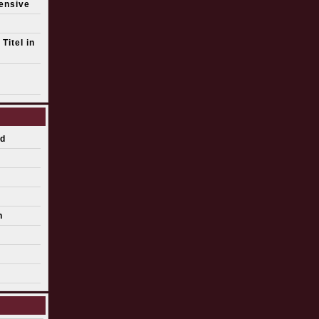
fensive
Titel in
s
d
n