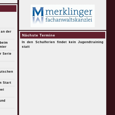
 an der
Nächste Termine
In den Schulferien findet kein Jugendtraining
 beim
nier
statt
r Serie
eutschen
m Start
bei
und
s