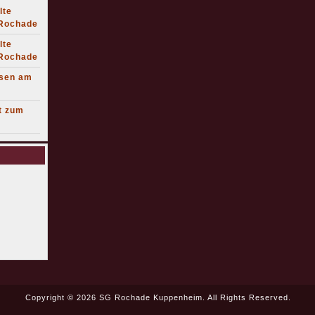
lte
 Rochade
lte
 Rochade
lsen am
t zum
Copyright © 2026 SG Rochade Kuppenheim. All Rights Reserved.