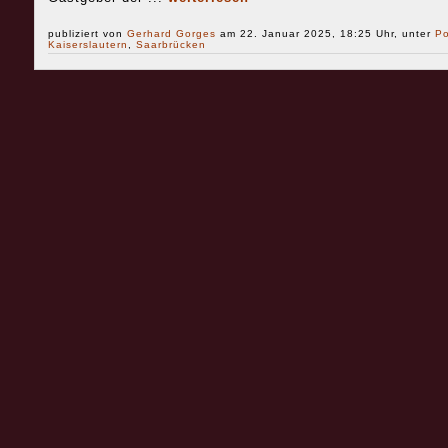
publiziert von
Gerhard Gorges
am 22. Januar 2025, 18:25 Uhr, unter
Po
Kaiserslautern
,
Saarbrücken