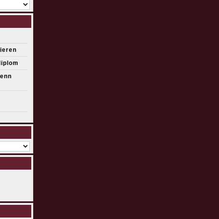
ieren
diplom
wenn