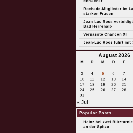
Ehrlacher
Rochade-Mitglieder im L
starken Frauen
Jean-Luc Roos verteidigt 
Bad Herrenalb
Verpasste Chancen XI
Jean-Luc Roos führt mit 
August 2026
M
D
M
D
F
3
4
5
6
7
10
11
12
13
14
17
18
19
20
21
24
25
26
27
28
31
« Juli
Popular Posts
Heinz bei zwei Blitzturni
an der Spitze