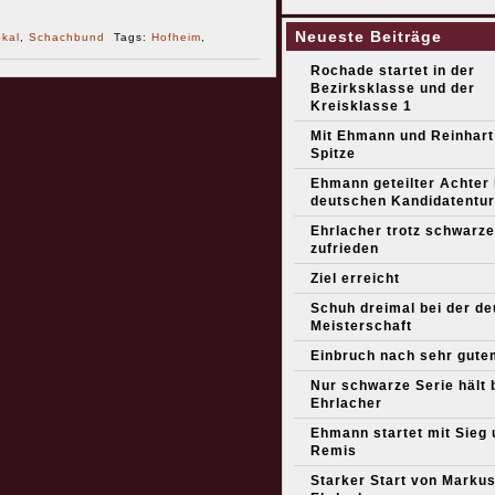
Neueste Beiträge
kal
,
Schachbund
Tags:
Hofheim
,
Rochade startet in der
Bezirksklasse und der
Kreisklasse 1
Mit Ehmann und Reinhart
Spitze
Ehmann geteilter Achter
deutschen Kandidatentur
Ehrlacher trotz schwarze
zufrieden
Ziel erreicht
Schuh dreimal bei der d
Meisterschaft
Einbruch nach sehr gute
Nur schwarze Serie hält 
Ehrlacher
Ehmann startet mit Sieg 
Remis
Starker Start von Marku