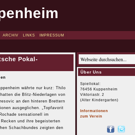
penheim
ARCHIV
LINKS
IMPRESSUM
tsche Pokal-
Über Uns
len
Spiellokal:
ppenheim währte nur kurz: Thilo
76456 Kuppenheim
atten die Blitz-Niederlagen von
Viktoriastr. 2
(Alter Kindergarten)
resovic an den hinteren Brettern
ionen ausgeglichen. „Topfavorit
Informationen
Rochade sensationell im
zum Verein
 Recken und ihre begeisterten
schen Schachbundes zeigten den