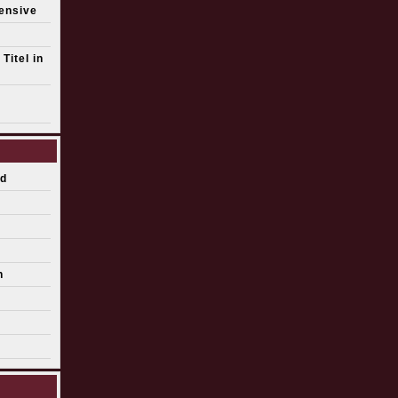
fensive
Titel in
d
n