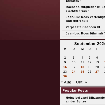
Ehrlacher
Rochade-Mitglieder im L
starken Frauen
Jean-Luc Roos verteidigt 
Bad Herrenalb
Verpasste Chancen XI
Jean-Luc Roos führt mit 
September 202
M
D
M
D
F
2
3
4
5
6
9
10
11
12
13
16
17
18
19
20
23
24
25
26
27
30
« Aug.
Okt. »
Popular Posts
Heinz bei zwei Blitzturni
an der Spitze