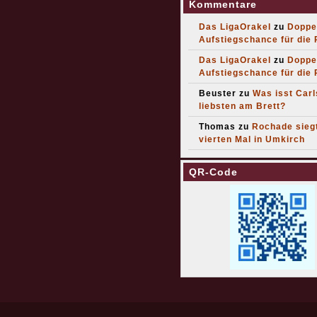
Kommentare
Das LigaOrakel
zu
Doppe
Aufstiegschance für die
Das LigaOrakel
zu
Doppe
Aufstiegschance für die
Beuster
zu
Was isst Car
liebsten am Brett?
Thomas
zu
Rochade sieg
vierten Mal in Umkirch
QR-Code