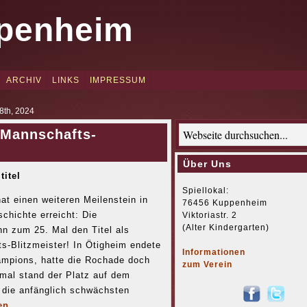
penheim
ARCHIV
LINKS
IMPRESSUM
8th, 2024
 Mannschafts-
Über Uns
itel
Spiellokal:
t einen weiteren Meilenstein in
76456 Kuppenheim
schichte erreicht: Die
Viktoriastr. 2
(Alter Kindergarten)
 zum 25. Mal den Titel als
s-Blitzmeister! In Ötigheim endete
Informationen
ampions, hatte die Rochade doch
zum Verein
smal stand der Platz auf dem
 die anfänglich schwächsten
en