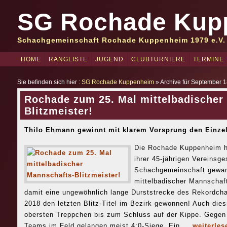
SG Rochade Kup
Schachgemeinschaft Rochade Kuppenheim 1979 e.V.
HOME
RANGLISTE
JUGEND
CLUBTURNIERE
TERMINE
Sie befinden sich hier :
SG Rochade Kuppenheim
» Archive für September 1
Rochade zum 25. Mal mittelbadischer
Blitzmeister!
Thilo Ehmann gewinnt mit klarem Vorsprung den Einzelt
Die Rochade Kuppenheim ha
ihrer 45-jährigen Vereinsge
Schachgemeinschaft gewann
mittelbadischer Mannschaft
damit eine ungewöhnlich lange Durststrecke des Rekordch
2018 den letzten Blitz-Titel im Bezirk gewonnen! Auch die
obersten Treppchen bis zum Schluss auf der Kippe. Gegen
Teams im Feld gelangen meist 4:0-Siege. Ein ...
weiterles