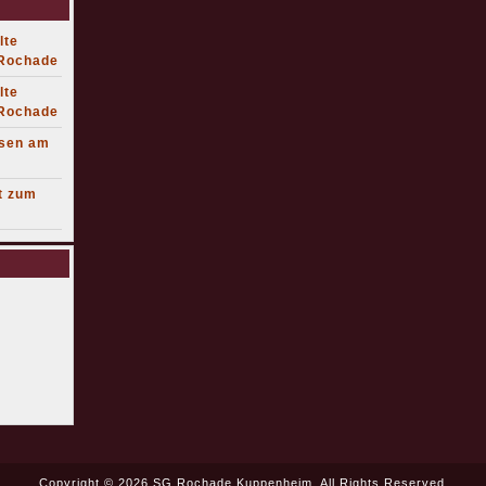
lte
 Rochade
lte
 Rochade
lsen am
t zum
Copyright © 2026 SG Rochade Kuppenheim. All Rights Reserved.