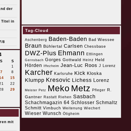
and der
Titel in
Tag-Cloud
Baden-Baden
Bad Wiessee
Aschenberg
7/8
Braun
Carlsen
Bühlertal
Chessbase
Ehmann
DWZ-Plus
4
Ettlingen
Gorges
Gottwald
Held
Heinz
Gernsbach
S
S
Jean-Luc Roos
Hörden
J Lorenz
Iffezheim
1
Karcher
7
8
Kick
Kloska
Karlsruhe
14
15
Kresovic
Klumpp
Lichess
Lorenz
21
22
Meko
Metz
28
29
R.
Pfleger
Meister Petz
Sasbach
Gantner
Riehen
Rastatt
Schachmagazin 64
Schlosser
Schmaltz
Schmitt
Vimbuch
Weitenung
Wiechert
Wieser
Wunsch
Ötigheim
eren mit