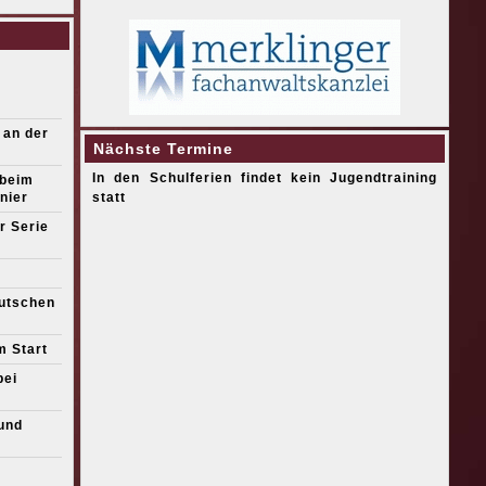
 an der
Nächste Termine
In den Schulferien findet kein Jugendtraining
 beim
nier
statt
r Serie
eutschen
m Start
bei
und
s