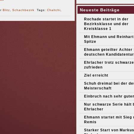
Neueste Beiträge
er
Blitz
,
Schachbezirk
Tags:
Chaltchi
,
Rochade startet in der
Bezirksklasse und der
Kreisklasse 1
Mit Ehmann und Reinhart
Spitze
Ehmann geteilter Achter
deutschen Kandidatentur
Ehrlacher trotz schwarze
zufrieden
Ziel erreicht
Schuh dreimal bei der d
Meisterschaft
Einbruch nach sehr gute
Nur schwarze Serie hält 
Ehrlacher
Ehmann startet mit Sieg 
Remis
Starker Start von Marku