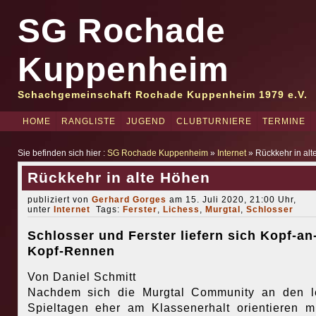
SG Rochade
Kuppenheim
Schachgemeinschaft Rochade Kuppenheim 1979 e.V.
HOME
RANGLISTE
JUGEND
CLUBTURNIERE
TERMINE
Sie befinden sich hier :
SG Rochade Kuppenheim
»
Internet
» Rückkehr in al
Rückkehr in alte Höhen
publiziert von
Gerhard Gorges
am 15. Juli 2020, 21:00 Uhr,
unter
Internet
Tags:
Ferster
,
Lichess
,
Murgtal
,
Schlosser
Schlosser und Ferster liefern sich Kopf-an
Kopf-Rennen
Von Daniel Schmitt
Nachdem sich die Murgtal Community an den l
Spieltagen eher am Klassenerhalt orientieren m