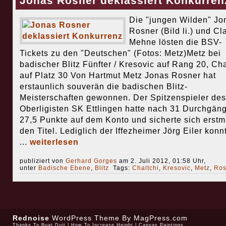
Jonas Rosner deklassiert Konkurren
Die "jungen Wilden" Jo
Rosner (Bild li.) und Cl
Mehne lösten die BSV-
Tickets zu den "Deutschen" (Fotos: Metz)Metz bei
badischer Blitz Fünfter / Kresovic auf Rang 20, Cha
auf Platz 30 Von Hartmut Metz Jonas Rosner hat
erstaunlich souverän die badischen Blitz-
Meisterschaften gewonnen. Der Spitzenspieler des
Oberligisten SK Ettlingen hatte nach 31 Durchgän
27,5 Punkte auf dem Konto und sicherte sich erstm
den Titel. Lediglich der Iffezheimer Jörg Eiler konn
...
weiterlesen
publiziert von
Gerhard Gorges
am 2. Juli 2012, 01:58 Uhr,
unter
Badische Ebene
,
Blitz
Tags:
Chaltchi
,
Kresovic
,
Metz
,
Ros
Rednoise
WordPress Theme
By MagPress.com
Thanks To
Buat Duit
|
How To Increase Height
|
Canvas Paintings