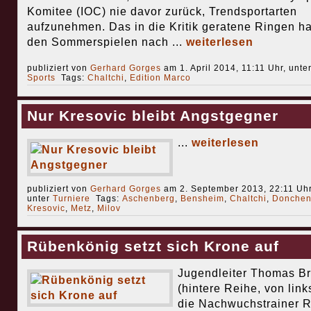
Komitee (IOC) nie davor zurück, Trendsportarten
aufzunehmen. Das in die Kritik geratene Ringen ha
den Sommerspielen nach ...
weiterlesen
publiziert von
Gerhard Gorges
am 1. April 2014, 11:11 Uhr, unte
Sports
Tags:
Chaltchi
,
Edition Marco
Nur Kresovic bleibt Angstgegner
...
weiterlesen
publiziert von
Gerhard Gorges
am 2. September 2013, 22:11 Uhr
unter
Turniere
Tags:
Aschenberg
,
Bensheim
,
Chaltchi
,
Donchen
Kresovic
,
Metz
,
Milov
Rübenkönig setzt sich Krone auf
Jugendleiter Thomas B
(hintere Reihe, von link
die Nachwuchstrainer R