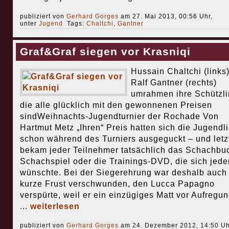
publiziert von
Gerhard Gorges
am 27. Mai 2013, 00:56 Uhr,
unter
Jugend
Tags:
Chaltchi
,
Gantner
Graf&Graf siegen vor Krasniqi
Hussain Chaltchi (links
Ralf Gantner (rechts)
umrahmen ihre Schützli
die alle glücklich mit den gewonnenen Preisen
sindWeihnachts-Jugendturnier der Rochade Von
Hartmut Metz „Ihren“ Preis hatten sich die Jugendl
schon während des Turniers ausgeguckt – und letzt
bekam jeder Teilnehmer tatsächlich das Schachbu
Schachspiel oder die Trainings-DVD, die sich jede
wünschte. Bei der Siegerehrung war deshalb auch
kurze Frust verschwunden, den Lucca Papagno
verspürte, weil er ein einzügiges Matt vor Aufregu
...
weiterlesen
publiziert von
Gerhard Gorges
am 24. Dezember 2012, 14:50 Uh