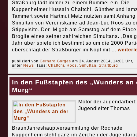
Straßburg lädt immer zu einem Bummel ein. Die
Kuppenheimer Hussain Chaltchi, Günther und Iam
Tammert sowie Hartmut Metz nutzten samt Anhang 
Simultan von Vereinskamerad Jean-Luc Roos zu e
Stippvisite. Der IM gab am Samstag auf dem Place
Broglie eines seiner zahlreichen Simultans. „Das 
Jahr über spiele ich bestimmt so um die 2000 Parti
überschlägt der Straßburger im Kopf mit ...
weiterl
publiziert von
Gerhard Gorges
am 24. August 2014, 14:01 Uhr,
unter
News
Tags:
Chaltchi
,
Roos
,
Simultan
,
Straßburg
In den Fußstapfen des „Wunders an 
Murg“
Motor der Jugendarbeit:
Jugendleiter Thomas
BraunJahreshauptversammlung der Rochade
Kuppenheim steht ganz im Zeichen der Jugendarbe