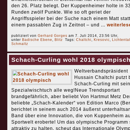
den 26. Platz belegt. Der Kuppenheimer holte in 3
Runden zwölf Punkte. Wie so oft geriet der
Angriffsspieler bei der Suche nach einem Matt stat
einem passablen Zug in Zeitnot – und ...
weiterles
publiziert von
Gerhard Gorges
am 7. Juli 2014, 23:56 Uhr,
unter
Badische Ebene
,
Blitz
Tags:
Chaltchi
,
Kresovic
,
Lichtenta
Schmaltz
Schach-Curling wohl 2018 olympisc
Weltverbandspräsident
Hussain Chaltchi putzt
Schach-Curling mit sei
Spezialwischtuch alle weg!Neue Trendsportart
brandgefährlich, aber beliebt Von Hartmut Metz De
beliebte „Schach-Kalender“ von Edition Marco (Ber
berichtet in seinem auch 2014 äußerst unterhalts
Band über eine Innovation, die von Kuppenheim au
Sportwelt eroberte! Um das olympische Programm 
attraktiv zu halten, scheut das Internationale Olym