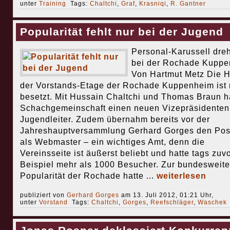
unter
Training
Tags:
Chaltchi
,
Graf
,
Krasniqi
,
R. Gantner
Popularität fehlt nur bei der Jugend
Personal-Karussell dreh
bei der Rochade Kupp
Von Hartmut Metz Die H
der Vorstands-Etage der Rochade Kuppenheim ist
besetzt. Mit Hussain Chaltchi und Thomas Braun h
Schachgemeinschaft einen neuen Vizepräsidenten
Jugendleiter. Zudem übernahm bereits vor der
Jahreshauptversammlung Gerhard Gorges den Pos
als Webmaster – ein wichtiges Amt, denn die
Vereinsseite ist äußerst beliebt und hatte tags zuv
Beispiel mehr als 1000 Besucher. Zur bundesweit
Popularität der Rochade hatte ...
weiterlesen
publiziert von
Gerhard Gorges
am 13. Juli 2012, 01:21 Uhr,
unter
Vorstand
Tags:
Chaltchi
,
Gorges
,
Reefschläger
,
Waschek