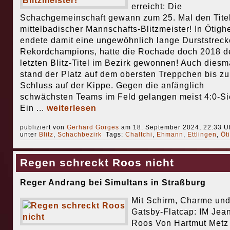
erreicht: Die
Schachgemeinschaft gewann zum 25. Mal den Titel
mittelbadischer Mannschafts-Blitzmeister! In Ötigh
endete damit eine ungewöhnlich lange Durststreck
Rekordchampions, hatte die Rochade doch 2018 d
letzten Blitz-Titel im Bezirk gewonnen! Auch diesm
stand der Platz auf dem obersten Treppchen bis z
Schluss auf der Kippe. Gegen die anfänglich
schwächsten Teams im Feld gelangen meist 4:0-Si
Ein ...
weiterlesen
publiziert von
Gerhard Gorges
am 18. September 2024, 22:33 Uh
unter
Blitz
,
Schachbezirk
Tags:
Chaltchi
,
Ehmann
,
Ettlingen
,
Öt
Regen schreckt Roos nicht
Reger Andrang bei Simultans in Straßburg
Mit Schirm, Charme un
Gatsby-Flatcap: IM Jea
Roos Von Hartmut Metz