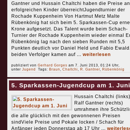
Gantner und Hussain Chaltchi haben die Preise an
erfolgreichen Kinder überreichtJugendturnier der
Rochade Kuppenheim Von Hartmut Metz Malte
Rübenkönig hat sich beim 5. Sparkassen-Cup erne
Krone aufgesetzt. Das Talent wurde beim Schach-
Turnier der Rochade Kuppenheim wieder einmal Er
Rübenkönig lag nach den sieben Runden mit 5,5
Punkten deutlich vor Daniel Held und Fabio Ewald
beiden Verfolger kamen auf ...
weiterlesen
publiziert von
Gerhard Gorges
am 7. Juni 2013, 01:24 Uhr,
unter
Jugend
Tags:
Braun
,
Chaltchi
,
R. Gantner
,
Rübenkönig
5. Sparkassen-Jugendcup am 1. Jun
Hussain Chaltchi (links
Ralf Gantner (rechts)
umrahmen ihre Schützli
die alle glücklich mit den gewonnenen Preisen
sindViele Preise und Pokale locken / Schach für
Anfänger jeden Donnerstag ab 17 Uhr ...
weiterles