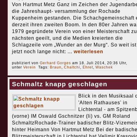
Von Hartmut Metz Ganz im Zeichen der Jugendarbe
die Jahreshaupt- versammlung der Rochade
Kuppenheim gestanden. Die Schachgemeinschaft e
derzeit ihren zweiten Boom. In den 80er Jahren wa
1979 gegründete Verein von einer Meisterschaft zu
nächsten geeilt, und die Medien kreierten die
Schlagzeile vom „Wunder an der Murg“. So weit ist
jetzt noch lange nicht: ...
weiterlesen
publiziert von
Gerhard Gorges
am 18. Juli 2014, 20:36 Uhr,
unter
Verein
Tags:
Braun
,
Chaltchi
,
Ehret
,
Waschek
Schmaltz knapp geschlagen
Blick in den Musiksaal 
'Alten Rathauses' in
Lichtental - am Spitzenb
(vorne) IM Oswald Gschnitzer (li) vs. GM Roland
SchmaltzRochade-Trainer badischer Blitz-Vizemeis
hinter Heimann Von Hartmut Metz Bei der badisch
Blitzmeisterschaft in Lichtental hat Velimir Kresovi