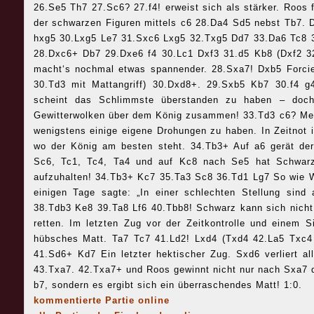
26.Se5 Th7 27.Sc6? 27.f4! erweist sich als stärker. Roos f
der schwarzen Figuren mittels c6 28.Da4 Sd5 nebst Tb7. Di
hxg5 30.Lxg5 Le7 31.Sxc6 Lxg5 32.Txg5 Dd7 33.Da6 Tc8
28.Dxc6+ Db7 29.Dxe6 f4 30.Lc1 Dxf3 31.d5 Kb8 (Dxf2 32
macht‘s nochmal etwas spannender. 28.Sxa7! Dxb5 Forcie
30.Td3 mit Mattangriff) 30.Dxd8+. 29.Sxb5 Kb7 30.f4 
scheint das Schlimmste überstanden zu haben – doch 
Gewitterwolken über dem König zusammen! 33.Td3 c6? Me
wenigstens einige eigene Drohungen zu haben. In Zeitnot 
wo der König am besten steht. 34.Tb3+ Auf a6 gerät der
Sc6, Tc1, Tc4, Ta4 und auf Kc8 nach Se5 hat Schwarz
aufzuhalten! 34.Tb3+ Kc7 35.Ta3 Sc8 36.Td1 Lg7 So wie 
einigen Tage sagte: „In einer schlechten Stellung sind
38.Tdb3 Ke8 39.Ta8 Lf6 40.Tbb8! Schwarz kann sich nicht 
retten. Im letzten Zug vor der Zeitkontrolle und einem S
hübsches Matt. Ta7 Tc7 41.Ld2! Lxd4 (Txd4 42.La5 Txc4 
41.Sd6+ Kd7 Ein letzter hektischer Zug. Sxd6 verliert a
43.Txa7. 42.Txa7+ und Roos gewinnt nicht nur nach Sxa7 d
b7, sondern es ergibt sich ein überraschendes Matt! 1:0.
kommentierte Partie online