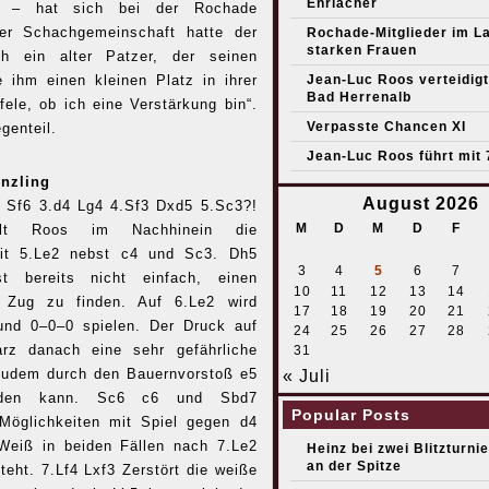
Ehrlacher
E! – hat sich bei der Rochade
der Schachgemeinschaft hatte der
Rochade-Mitglieder im L
starken Frauen
ch ein alter Patzer, der seinen
 ihm einen kleinen Platz in ihrer
Jean-Luc Roos verteidigt 
Bad Herrenalb
ele, ob ich eine Verstärkung bin“.
Verpasste Chancen XI
genteil.
Jean-Luc Roos führt mit 
nzling
August 2026
5 Sf6 3.d4 Lg4 4.Sf3 Dxd5 5.Sc3?!
M
D
M
D
F
llt Roos im Nachhinein die
it 5.Le2 nebst c4 und Sc3. Dh5
3
4
5
6
7
t bereits nicht einfach, einen
10
11
12
13
14
n Zug zu finden. Auf 6.Le2 wird
17
18
19
20
21
nd 0–0–0 spielen. Der Druck auf
24
25
26
27
28
rz danach eine sehr gefährliche
31
e zudem durch den Bauernvorstoß e5
« Juli
erden kann. Sc6 c6 und Sbd7
Popular Posts
 Möglichkeiten mit Spiel gegen d4
Weiß in beiden Fällen nach 7.Le2
Heinz bei zwei Blitzturni
an der Spitze
teht. 7.Lf4 Lxf3 Zerstört die weiße