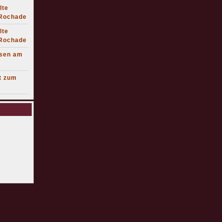
lte
 Rochade
lte
 Rochade
lsen am
t zum