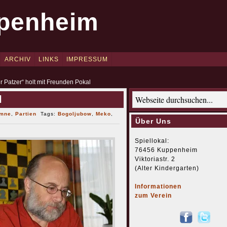
penheim
ARCHIV
LINKS
IMPRESSUM
er Patzer“ holt mit Freunden Pokal
l
umne
,
Partien
Tags:
Bogoljubow
,
Meko
,
Über Uns
Spiellokal:
76456 Kuppenheim
Viktoriastr. 2
(Alter Kindergarten)
Informationen
zum Verein