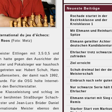
Neueste Beiträge
Rochade startet in der
Bezirksklasse und der
Kreisklasse 1
Mit Ehmann und Reinhart
Spitze
ternational du jeu d’échecs:
 Roos
(Foto: Metz)
Ehmann geteilter Achter
deutschen Kandidatentur
Ehrlacher trotz schwarze
eister Ettlingen mit 3,5:0,5 und
zufrieden
n hatte gegen den Ausrichter der
Ziel erreicht
ster und Pokalsieger war haushoch
ngetreten war. Hubert Schuh, Hans
Schuh dreimal bei der d
Meisterschaft
ußenseiters, der damit nach 1992,
Einbruch nach sehr gute
wurde.
Für die OSG holte Internet-
den Berichterstatter.
Nur schwarze Serie hält 
Ehrlacher
ne Klasseleistung und schlug im
er berühmten Straßburger Schach-
Ehmann startet mit Sieg 
Remis
ister und Jean-Lucs Brüder Daniel
rnationale Meister ebenso den
Starker Start von Marku