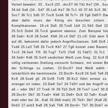
Vorteil bewahrt: 33…Sxc5 (33…dxc5? 34.Td1 Ke7 (34…Sxc
34.b4 Sa6 (34…Sd7 35.La5 Ke7 36.Tc1 h5 37.b5 Sc5 38.
Sxc7 36.Tc1 Sd5 37.Txc8 Sxb6 38.Tc7+ 18.Tg6 Dd5?! Dam
aber dafür muss der König ein bisschen zittern. 
Komplikationen. 19.c4 Da5 20.Txe6 Lb4 21.Sb3 Da4 22
25.Sc5 Dxb4 26.Txc6 gewinnt ebenso. Zum Beispiel fol
28.Sa6+ Kc8 29.Sxb4. Kb8 20.c4 Dd7 21.c5! Gibt dem Spr
auf d5, bekommt dafür jedoch Angriffschancen. Sd5 Dc8 
Txd4 25.Le3 Td5 26.Txc6 Kb7 27.Tg6 kostet zwei Bauern
Txc5 29.Se4 Tf5 30.Txg7 Txf3 (Te8 31.Tdd7) 31.Tc1
34.Se6+ Kd6 35.Sxf4 verdichtet Weiß zum Sieg. 22.Sc4 Dc8
völlig verlorenen Stellung versucht Schwarz, mit einem B
der Schlinge zu ziehen. 23.Dxc6? Und Weiß wählt v
tatsächlich die harmloseste. 23.Dxc8+ Kxc8 24.Se5 Te8 
Kc8 28.Sxe6 g5 29.Sxf8 Txf8 30.Kc2 führt erneut zu 
strenger ist indes; 23.Da4! Se7 24.Td3!! und der Angriff 
a6 – oder Db7 27.Txe6 f4 28.Tb3 Dc8 29.Txe7 Lxe7 30.
29.Dxc6+ Db7 30.Txa6+ Kb8 31.De8+ Dc8 32.Ta8+ Kxa8
matt oder bei 34…Ka6 35.Db6 matt) 25.Tb3+ Db7 (Ka8 26
Dxb3 27.axb3 Ka8 28.Sa5 Tb8 29.Dxc6+ Tb7 30.Dxb7 ma