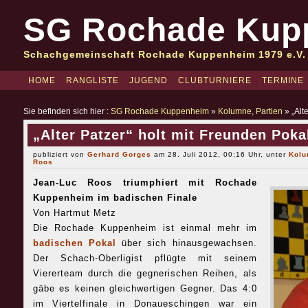
SG Rochade Kup
Schachgemeinschaft Rochade Kuppenheim 1979 e.V.
HOME
RANGLISTE
JUGEND
CLUBTURNIERE
TERMINE
Sie befinden sich hier :
SG Rochade Kuppenheim
»
Kolumne
,
Partien
» „Alt
„Alter Patzer“ holt mit Freunden Poka
publiziert von
Gerhard Gorges
am 28. Juli 2012, 00:16 Uhr, unter
Kol
Roos
Jean-Luc Roos triumphiert mit Rochade
Kuppenheim im badischen Finale
Von Hartmut Metz
Die Rochade Kuppenheim ist einmal mehr im
badischen Pokal
über sich hinausgewachsen.
Der Schach-Oberligist pflügte mit seinem
Viererteam durch die gegnerischen Reihen, als
gäbe es keinen gleichwertigen Gegner. Das 4:0
im Viertelfinale in Donaueschingen war ein