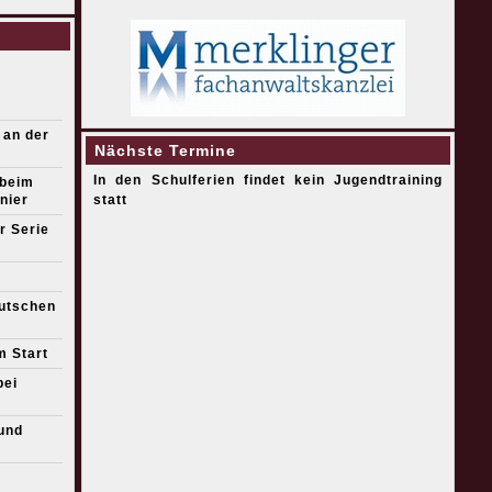
 an der
Nächste Termine
In den Schulferien findet kein Jugendtraining
 beim
nier
statt
r Serie
eutschen
m Start
bei
und
s