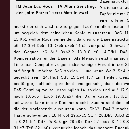
Bauernstruktu
IM Jean-Luc Roos – IM Alain Genzling:
Anziehende au
der „alte Patzer“ setzt Matt in zwei
Tapfer nimmt G
eine offene S
musste er sich auch etwas gegen Lxc7 einfallen lassen. 
um sogleich dem feindlichen König zuzusetzen. Da5 1
13.Kb1 wollte Roos vermeiden, da dies die Bauernstruktur
e6! 12.Se4 Db5! 13.Dxb5 cxb5 14.c3 verspricht Schwarz A
den Gegner. e6 Auf Dxb2!? 13.0–0 e6 14.Tfb1 Da3
Kompensation für den Bauern. Als Mensch setzt man sich u
Linie aus. Computer zeigen indes weniger Furcht in der S
auf Angriff, möchte Sd5 spielen – und wenn Weiß Se4 a
gedeckt sein. 14.Thg1 Sd5 15.Se4 f5? Ein Fehler. Genzl
bestätigte, schlecht gerechnet und gedacht, dass die we
Da5 Genzling wollte ursprünglich f4 spielen und auf 17
nach 18.Sd6+ Lxd6 19.Dxa6+ die Dame kostet. 17.Kb1 W
schwarze Dame in der Klemme steckt. Zudem sind die Fe
die der Anziehende ausnutzen kann. Sb6?! Da4!? macht 
Partie schwieriger. 18.f4 c5! 19.dxc5 Sxf4 20.Db3 Dxb3
Tg8 24.Te1 Kd7 25.Sa5 g5 26.c6+ Ke7 27.Lxa7 Kf7 28.
31.c7 Tc8 32.Lb6± verspricht jedoch das bessere Endspi