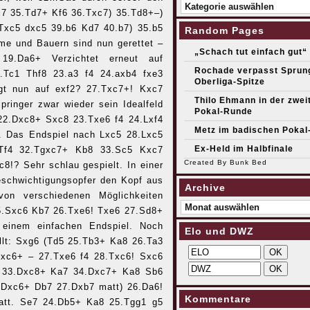
Kategorien
7 35.Td7+ Kf6 36.Txc7) 35.Td8+–)
Txc5 dxc5 39.b6 Kd7 40.b7) 35.b5
Random Pages
e und Bauern sind nun gerettet –
„Schach tut einfach gut“
19.Da6+ Verzichtet erneut auf
Rochade verpasst Sprun
.Tc1 Thf8 23.a3 f4 24.axb4 fxe3
Oberliga-Spitze
gt nun auf exf2? 27.Txc7+! Kxc7
Thilo Ehmann in der zwei
inger zwar wieder sein Idealfeld
Pokal-Runde
22.Dxc8+ Sxc8 23.Txe6 f4 24.Lxf4
Metz im badischen Pokal-
. Das Endspiel nach Lxc5 28.Lxc5
Ex-Held im Halbfinale
 Tf4 32.Tgxc7+ Kb8 33.Sc5 Kxc7
Created By
Bunk Bed
!? Sehr schlau gespielt. In einer
eschwichtigungsopfer den Kopf aus
Archive
on verschiedenen Möglichkeiten
Archive
25.Sxc6 Kb7 26.Txe6! Txe6 27.Sd8+
einem einfachen Endspiel. Noch
Elo und DWZ
rollt: Sxg6 (Td5 25.Tb3+ Ka8 26.Ta3
Dxc6+ – 27.Txe6 f4 28.Txc6! Sxc6
 33.Dxc8+ Ka7 34.Dxc7+ Ka8 Sb6
.Dxc6+ Db7 27.Dxb7 matt) 26.Da6!
Kommentare
tt. Se7 24.Db5+ Ka8 25.Tgg1 g5