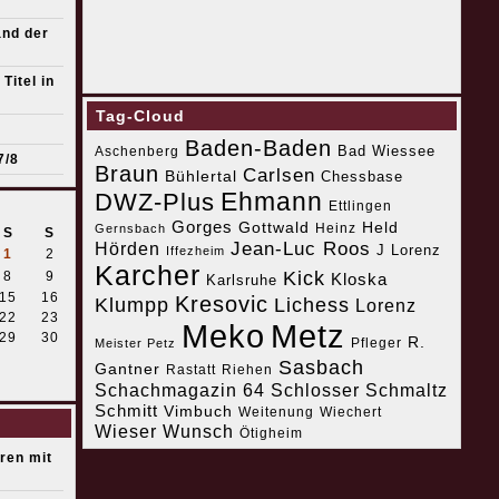
and der
Titel in
Tag-Cloud
Baden-Baden
Bad Wiessee
Aschenberg
7/8
Braun
Carlsen
Bühlertal
Chessbase
Ehmann
DWZ-Plus
Ettlingen
Gorges
Gottwald
Held
Heinz
Gernsbach
S
S
Jean-Luc Roos
Hörden
J Lorenz
Iffezheim
1
2
Karcher
Kick
8
9
Kloska
Karlsruhe
15
16
Kresovic
Klumpp
Lichess
Lorenz
22
23
Meko
Metz
29
30
R.
Pfleger
Meister Petz
Sasbach
Gantner
Riehen
Rastatt
Schachmagazin 64
Schlosser
Schmaltz
Schmitt
Vimbuch
Weitenung
Wiechert
Wieser
Wunsch
Ötigheim
eren mit