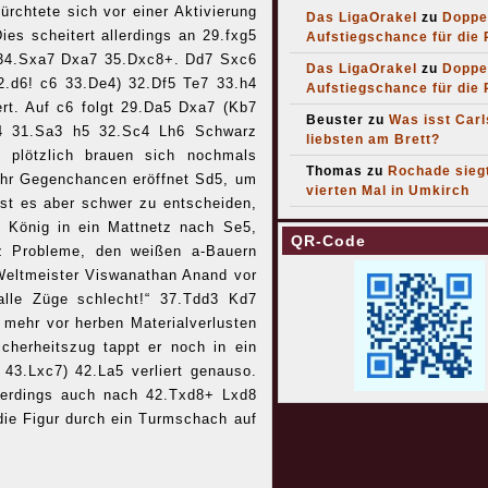
ürchtete sich vor einer Aktivierung
Das LigaOrakel
zu
Doppe
es scheitert allerdings an 29.fxg5
Aufstiegschance für die
 34.Sxa7 Dxa7 35.Dxc8+. Dd7 Sxc6
Das LigaOrakel
zu
Doppe
.d6! c6 33.De4) 32.Df5 Te7 33.h4
Aufstiegschance für die
rt. Auf c6 folgt 29.Da5 Dxa7 (Kb7
Beuster
zu
Was isst Car
g4 31.Sa3 h5 32.Sc4 Lh6 Schwarz
liebsten am Brett?
plötzlich brauen sich nochmals
Thomas
zu
Rochade sieg
hr Gegenchancen eröffnet Sd5, um
vierten Mal in Umkirch
ist es aber schwer zu entscheiden,
 König in ein Mattnetz nach Se5,
QR-Code
 Probleme, den weißen a-Bauern
Weltmeister Viswanathan Anand vor
 alle Züge schlecht!“ 37.Tdd3 Kd7
mehr vor herben Materialverlusten
icherheitszug tappt er noch in ein
43.Lxc7) 42.La5 verliert genauso.
llerdings auch nach 42.Txd8+ Lxd8
ie Figur durch ein Turmschach auf