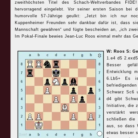
zweithöchsten Titel des Schach-Weltverbandes FID
hervorragend eingelebt. Vor seiner ersten Saison bei 
humorvolle 57-Jährige geulkt: „Jetzt bin ich nur no
Kuppenheimer Freunden sehr dankbar dafür ist, dass sie
Mannschaft gewähren“ und fügte bescheiden an, „ich zweif
Im Pokal-Finale bewies Jean-Luc Roos einmal mehr das Ge
W: Roos S: Ge
1.e4 d5 2.exd
Besser gefä
Entwicklung m
6.Lb5+ Es is
befriedigende
Schwarz Sc6 u
d4 gibt Schwa
Initiative, di
verstärkt w
schließen die
aus, so dass 
etwas besser s