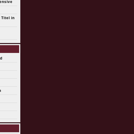
fensive
Titel in
d
n