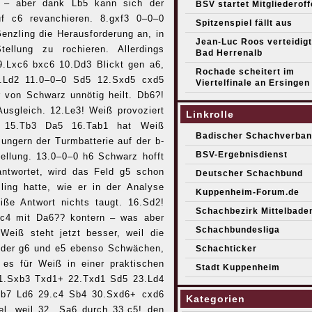
r – aber dank Lb5 kann sich der
BSV startet Mitgliederof
f c6 revanchieren. 8.gxf3 0–0–0
Spitzenspiel fällt aus
enzling die Herausforderung an, in
Jean-Luc Roos verteidigt 
tellung zu rochieren. Allerdings
Bad Herrenalb
9.Lxc6 bxc6 10.Dd3 Blickt gen a6,
Rochade scheitert im
1.Ld2 11.0–0–0 Sd5 12.Sxd5 cxd5
Viertelfinale an Ersingen
 von Schwarz unnötig heilt. Db6?!
usgleich. 12.Le3! Weiß provoziert
Linkrolle
 15.Tb3 Da5 16.Tab1 hat Weiß
Badischer Schachverban
ngern der Turmbatterie auf der b-
BSV-Ergebnisdienst
tellung. 13.0–0–0 h6 Schwarz hofft
ntwortet, wird das Feld g5 schon
Deutscher Schachbund
ing hatte, wie er in der Analyse
Kuppenheim-Forum.de
iße Antwort nichts taugt. 16.Sd2!
Schachbezirk Mittelbade
.Sc4 mit Da6?? kontern – was aber
Schachbundesliga
eiß steht jetzt besser, weil die
lder g6 und e5 ebenso Schwächen,
Schachticker
es für Weiß in einer praktischen
Stadt Kuppenheim
 21.Sxb3 Txd1+ 22.Txd1 Sd5 23.Ld4
Sb7 Ld6 29.c4 Sb4 30.Sxd6+ cxd6
Kategorien
el, weil 32…Sa6 durch 33.c5! den