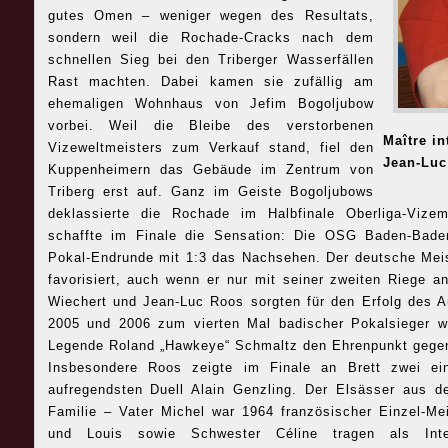
gutes Omen – weniger wegen des Resultats,
sondern weil die Rochade-Cracks nach dem
schnellen Sieg bei den Triberger Wasserfällen
Rast machten. Dabei kamen sie zufällig am
ehemaligen Wohnhaus von Jefim Bogoljubow
vorbei. Weil die Bleibe des verstorbenen
Maître in
Vizeweltmeisters zum Verkauf stand, fiel den
Jean-Luc
Kuppenheimern das Gebäude im Zentrum von
Triberg erst auf. Ganz im Geiste Bogoljubows
deklassierte die Rochade im Halbfinale Oberliga-Vizem
schaffte im Finale die Sensation: Die OSG Baden-Bade
Pokal-Endrunde mit 1:3 das Nachsehen. Der deutsche Mei
favorisiert, auch wenn er nur mit seiner zweiten Riege a
Wiechert und Jean-Luc Roos sorgten für den Erfolg des A
2005 und 2006 zum vierten Mal badischer Pokalsieger 
Legende Roland „Hawkeye“ Schmaltz den Ehrenpunkt gegen 
Insbesondere Roos zeigte im Finale an Brett zwei ei
aufregendsten Duell Alain Genzling. Der Elsässer aus d
Familie – Vater Michel war 1964 französischer Einzel-Me
und Louis sowie Schwester Céline tragen als Inte