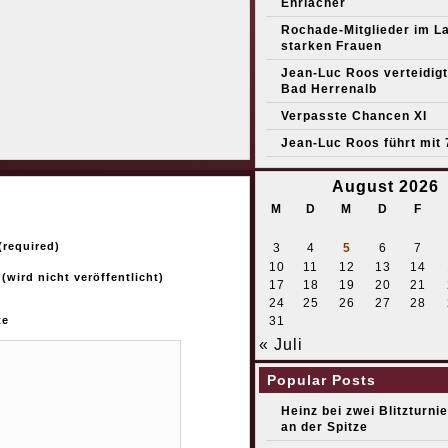
Ehrlacher
Rochade-Mitglieder im L
starken Frauen
Jean-Luc Roos verteidigt 
Bad Herrenalb
Verpasste Chancen XI
Jean-Luc Roos führt mit 
August 2026
M
D
M
D
F
required)
3
4
5
6
7
10
11
12
13
14
 (wird nicht veröffentlicht)
17
18
19
20
21
24
25
26
27
28
31
te
« Juli
Popular Posts
Heinz bei zwei Blitzturni
an der Spitze