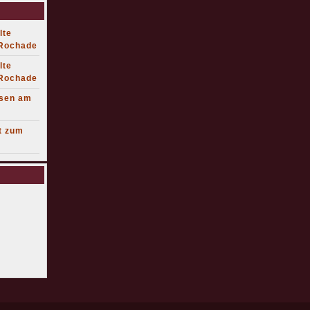
lte
 Rochade
lte
 Rochade
lsen am
t zum