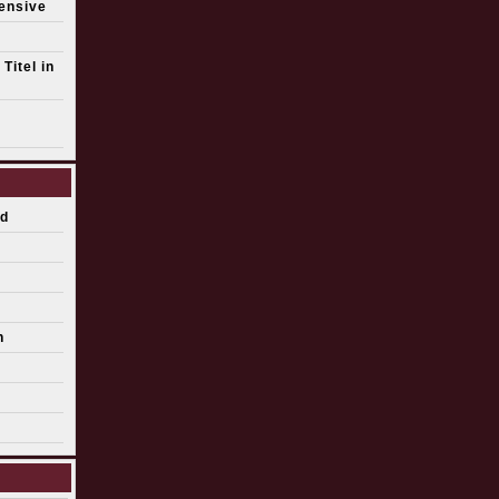
fensive
Titel in
d
n