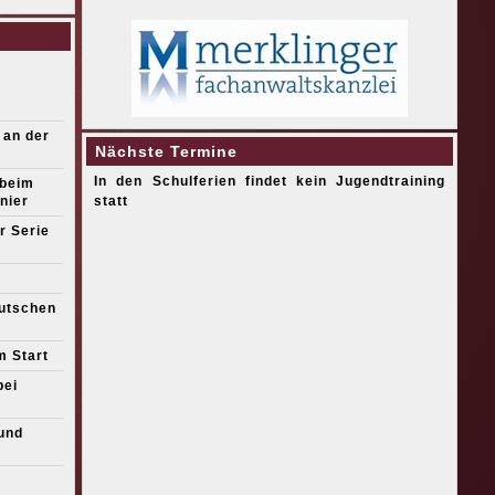
 an der
Nächste Termine
In den Schulferien findet kein Jugendtraining
 beim
nier
statt
r Serie
eutschen
m Start
bei
und
s