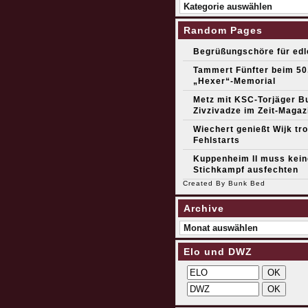
Kategorien
Random Pages
Begrüßungschöre für edl
Tammert Fünfter beim 50
„Hexer“-Memorial
Metz mit KSC-Torjäger B
Zivzivadze im Zeit-Magaz
Wiechert genießt Wijk tro
Fehlstarts
Kuppenheim II muss kein
Stichkampf ausfechten
Created By
Bunk Bed
Archive
Archive
Elo und DWZ