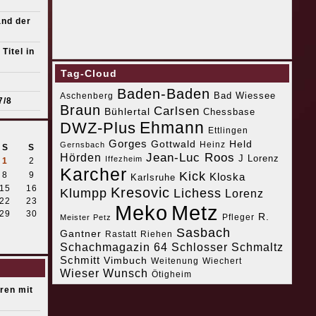
and der
Titel in
Tag-Cloud
Baden-Baden
Bad Wiessee
Aschenberg
7/8
Braun
Carlsen
Bühlertal
Chessbase
Ehmann
DWZ-Plus
Ettlingen
Gorges
Gottwald
Held
Heinz
Gernsbach
S
S
Jean-Luc Roos
Hörden
J Lorenz
Iffezheim
1
2
Karcher
Kick
8
9
Kloska
Karlsruhe
15
16
Kresovic
Klumpp
Lichess
Lorenz
22
23
Meko
Metz
29
30
R.
Pfleger
Meister Petz
Sasbach
Gantner
Riehen
Rastatt
Schachmagazin 64
Schlosser
Schmaltz
Schmitt
Vimbuch
Weitenung
Wiechert
Wieser
Wunsch
Ötigheim
eren mit