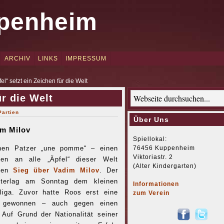
penheim
ARCHIV
LINKS
IMPRESSUM
el“ setzt ein Zeichen für die Welt
ür die Welt
Partien
Über Uns
im Milov
Spiellokal:
76456 Kuppenheim
inen Patzer „une pomme“ – einen
Viktoriastr. 2
chen an alle „Äpfel“ dieser Welt
(Alter Kindergarten)
inen
Sieg über Vadim Milov
. Der
unterlag am Sonntag dem kleinen
Informationen
liga. Zuvor hatte Roos erst eine
zum Verein
r gewonnen – auch gegen einen
 Auf Grund der Nationalität seiner