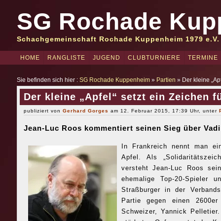
SG Rochade Kup
Schachgemeinschaft Rochade Kuppenheim 1979 e.V.
HOME
RANGLISTE
JUGEND
CLUBTURNIERE
TERMINE
Sie befinden sich hier :
SG Rochade Kuppenheim
»
Partien
» Der kleine „Apf
Der kleine „Apfel“ setzt ein Zeichen f
publiziert von
Gerhard Gorges
am 12. Februar 2015, 17:39 Uhr, unter
Jean-Luc Roos kommentiert seinen Sieg über Vad
In Frankreich nennt man e
Apfel. Als „Solidaritätszei
versteht Jean-Luc Roos se
ehemalige Top-20-Spieler 
Straßburger in der Verbands
Partie gegen einen 2600e
Schweizer, Yannick Pelletier.