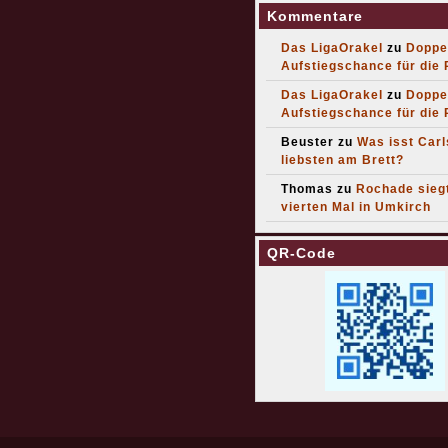
Kommentare
Das LigaOrakel
zu
Doppe
Aufstiegschance für die
Das LigaOrakel
zu
Doppe
Aufstiegschance für die
Beuster
zu
Was isst Car
liebsten am Brett?
Thomas
zu
Rochade sieg
vierten Mal in Umkirch
QR-Code