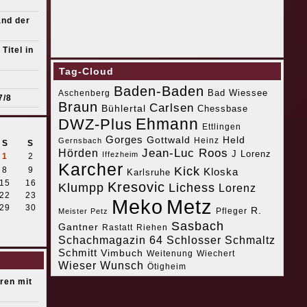
and der
Titel in
Tag-Cloud
Baden-Baden
Bad Wiessee
Aschenberg
7/8
Braun
Carlsen
Bühlertal
Chessbase
Ehmann
DWZ-Plus
Ettlingen
Gorges
Gottwald
Held
Heinz
Gernsbach
S
S
Jean-Luc Roos
Hörden
J Lorenz
Iffezheim
1
2
Karcher
Kick
8
9
Kloska
Karlsruhe
15
16
Kresovic
Klumpp
Lichess
Lorenz
22
23
Meko
Metz
29
30
R.
Pfleger
Meister Petz
Sasbach
Gantner
Riehen
Rastatt
Schachmagazin 64
Schlosser
Schmaltz
Schmitt
Vimbuch
Weitenung
Wiechert
Wieser
Wunsch
Ötigheim
eren mit