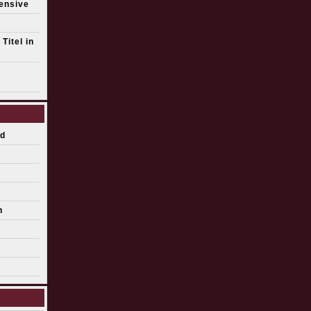
fensive
Titel in
d
n