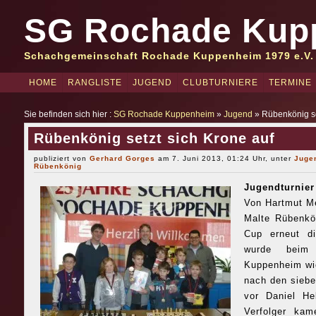
SG Rochade Kup
Schachgemeinschaft Rochade Kuppenheim 1979 e.V.
HOME
RANGLISTE
JUGEND
CLUBTURNIERE
TERMINE
Sie befinden sich hier :
SG Rochade Kuppenheim
»
Jugend
» Rübenkönig se
Rübenkönig setzt sich Krone auf
publiziert von
Gerhard Gorges
am 7. Juni 2013, 01:24 Uhr, unter
Juge
Rübenkönig
Jugendturnie
Von Hartmut M
Malte Rübenkö
Cup erneut di
wurde beim 
Kuppenheim wie
nach den siebe
vor Daniel He
Verfolger kam