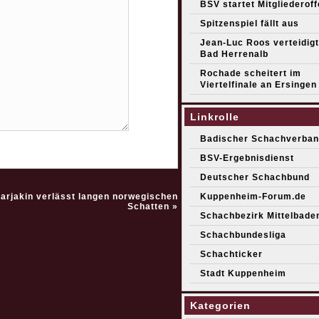
BSV startet Mitgliederof
Spitzenspiel fällt aus
Jean-Luc Roos verteidigt 
Bad Herrenalb
Rochade scheitert im
Viertelfinale an Ersingen
Linkrolle
Badischer Schachverban
BSV-Ergebnisdienst
Deutscher Schachbund
arjakin verlässt langen norwegischen
Kuppenheim-Forum.de
Schatten
»
Schachbezirk Mittelbade
Schachbundesliga
Schachticker
Stadt Kuppenheim
Kategorien