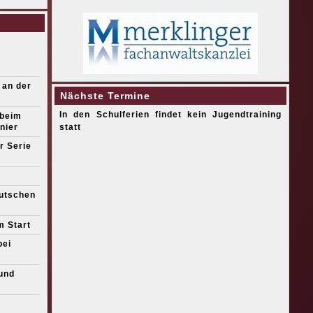
 an der
Nächste Termine
In den Schulferien findet kein Jugendtraining
 beim
nier
statt
r Serie
eutschen
m Start
bei
und
s