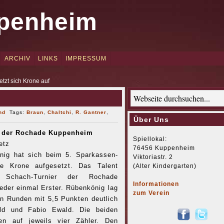
penheim
ARCHIV
LINKS
IMPRESSUM
tzt sich Krone auf
nd
Tags:
Braun
,
Chaltchi
,
R. Gantner
,
Über Uns
r der Rochade Kuppenheim
Spiellokal:
etz
76456 Kuppenheim
nig hat sich beim 5. Sparkassen-
Viktoriastr. 2
e Krone aufgesetzt. Das Talent
(Alter Kindergarten)
Schach-Turnier der Rochade
Informationen
der einmal Erster. Rübenkönig lag
zum Verein
n Runden mit 5,5 Punkten deutlich
ld und Fabio Ewald. Die beiden
en auf jeweils vier Zähler. Den