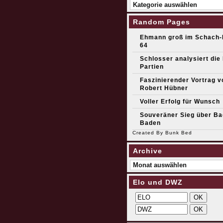
Kategorien
Random Pages
Ehmann groß im Schach-
64
Schlosser analysiert die 
Partien
Faszinierender Vortrag v
Robert Hübner
Voller Erfolg für Wunsch
Souveräner Sieg über Ba
Baden
Created By
Bunk Bed
Archive
Archive
Elo und DWZ