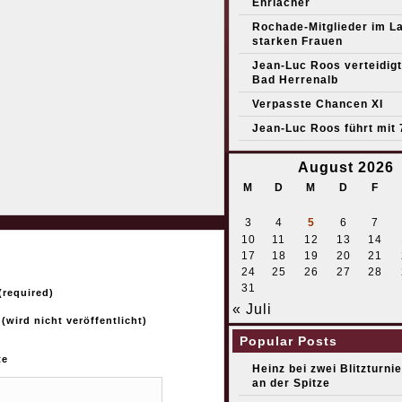
Ehrlacher
Rochade-Mitglieder im L
starken Frauen
Jean-Luc Roos verteidigt 
Bad Herrenalb
Verpasste Chancen XI
Jean-Luc Roos führt mit 
August 2026
M
D
M
D
F
3
4
5
6
7
10
11
12
13
14
17
18
19
20
21
24
25
26
27
28
31
required)
« Juli
 (wird nicht veröffentlicht)
Popular Posts
te
Heinz bei zwei Blitzturni
an der Spitze