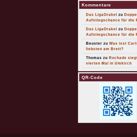
Kommentare
Das LigaOrakel
zu
Doppe
Aufstiegschance für die
Das LigaOrakel
zu
Doppe
Aufstiegschance für die
Beuster
zu
Was isst Car
liebsten am Brett?
Thomas
zu
Rochade sieg
vierten Mal in Umkirch
QR-Code