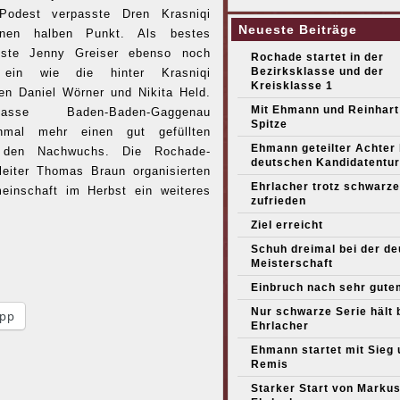
Podest verpasste Dren Krasniqi
Neueste Beiträge
nen halben Punkt. Als bestes
ste Jenny Greiser ebenso noch
Rochade startet in der
Bezirksklasse und der
 ein wie die hinter Krasniqi
Kreisklasse 1
ten Daniel Wörner und Nikita Held.
Mit Ehmann und Reinhart
sse Baden-Baden-Gaggenau
Spitze
inmal mehr einen gut gefüllten
Ehmann geteilter Achter
r den Nachwuchs. Die Rochade-
deutschen Kandidatentur
leiter Thomas Braun organisierten
Ehrlacher trotz schwarze
einschaft im Herbst ein weiteres
zufrieden
Ziel erreicht
Schuh dreimal bei der d
Meisterschaft
Einbruch nach sehr gute
Nur schwarze Serie hält 
pp
Ehrlacher
Ehmann startet mit Sieg 
Remis
Starker Start von Marku