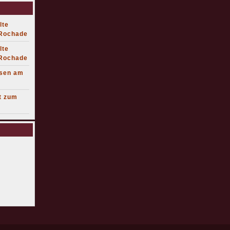
lte
 Rochade
lte
 Rochade
lsen am
t zum