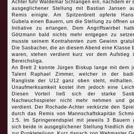
Achter fuhr Waldemar Schlangen ein, nachdem er s
ausgeglichener Stellung mit Bastian Jansen a
Remis einigte. Am Spitzenbrett opferte Hans
Gubela einen Bauern, um die Stellung zu öffnen u
Initiative zu erlangen. Dem Angriffswirbel hat
Götzmann bald nichts mehr entgegen zu setze
musste seinem Kontrahenten zum Gewinn gratul
Die Sasbacher, die an diesem Abend eine Klasse 
waren, stehen verdient kurz vor dem Aufstieg 
Bereichsliga.
An Brett 2 konnte Jürgen Biskup lange mit dem 
Talent Raphael Zimmer, welcher in der badi
Rangliste der U12 ganz oben steht, mithalten
Unaufmerksamkeit kostet ihm jedoch eine Leicht
Diesen Vorteil ließ sich der starke Sasb
Nachwuchsspieler nicht mehr nehmen und g
verdient. Der Rochade-Achter verkürzte den Spie
durch das Remis von Mannschaftskapitän Schmi
1:5. Im Springerendspiel mit jeweils 3 Bauern
sich beide in ausgeglichener Stellung friedlich di
zur Punkteteilung. Kurz danach zog Webmaster G