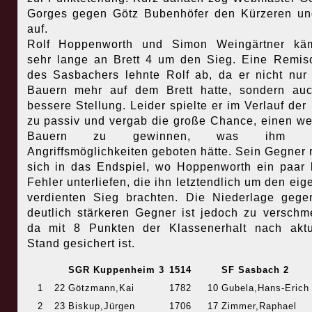
Gorges gegen Götz Bubenhöfer den Kürzeren u
auf.
Rolf Hoppenworth und Simon Weingärtner käm
sehr lange an Brett 4 um den Sieg. Eine Remiso
des Sasbachers lehnte Rolf ab, da er nicht nur
Bauern mehr auf dem Brett hatte, sondern au
bessere Stellung. Leider spielte er im Verlauf der 
zu passiv und vergab die große Chance, einen we
Bauern zu gewinnen, was ihm g
Angriffsmöglichkeiten geboten hätte. Sein Gegner r
sich in das Endspiel, wo Hoppenworth ein paar 
Fehler unterliefen, die ihn letztendlich um den eige
verdienten Sieg brachten. Die Niederlage geg
deutlich stärkeren Gegner ist jedoch zu verschm
da mit 8 Punkten der Klassenerhalt nach akt
Stand gesichert ist.
SGR Kuppenheim 3
1514
SF Sasbach 2
1
22
Götzmann,Kai
1782
10
Gubela,Hans-Erich
2
23
Biskup,Jürgen
1706
17
Zimmer,Raphael