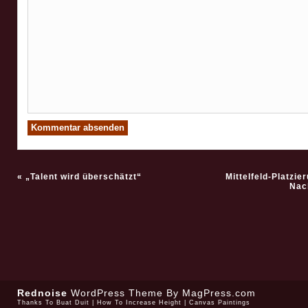
«
„Talent wird überschätzt“
Mittelfeld-Platzie
Nac
Rednoise
WordPress Theme
By MagPress.com
Thanks To
Buat Duit
|
How To Increase Height
|
Canvas Paintings