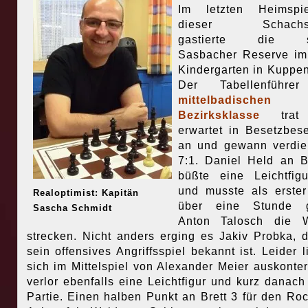
Im letzten Heimspi
dieser Schachsa
gastierte die st
Sasbacher Reserve im
Kindergarten in Kuppe
Der Tabellenführe
mittelbadischen
Bezirksklasse
trat
erwartet in Besetzbes
an und gewann verdie
7:1. Daniel Held an B
büßte eine Leichtfig
und musste als erste
Realoptimist: Kapitän
über eine Stunde 
Sascha Schmidt
Anton Talosch die W
strecken. Nicht anders erging es Jakiv Probka, d
sein offensives Angriffsspiel bekannt ist. Leider l
sich im Mittelspiel von Alexander Meier auskonte
verlor ebenfalls eine Leichtfigur und kurz danach
Partie. Einen halben Punkt an Brett 3 für den Ro