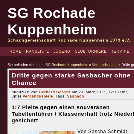
SG Rochade
Kuppenheim
Schachgemeinschaft Rochade Kuppenheim 1979 e.V.
HOME
RANGLISTE
JUGEND
CLUBTURNIERE
TERMINE
Sie befinden sich hier :
SG Rochade Kuppenheim
»
Verbandsspiele
» Dritte 
Dritte gegen starke Sasbacher ohne
Chance
publiziert von
Gerhard Gorges
am 23. März 2015, 12:18 Uhr,
unter
Verbandsspiele
Tags:
Sasbach
1:7 Pleite gegen einen souveränen
Tabellenführer / Klassenerhalt trotz Nieder
gesichert
Von Sascha Schmidt