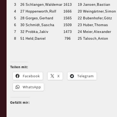
3
26
Schlangen,Waldemar
1613
19
Jansen,Bastian
4
27
Hoppenworth,Rolf
1666
20
Weingärtner,Simon
5
28
Gorges,Gerhard
1565
22
Bubenhofer,Götz
6
30
Schmidt,Sascha
1509
23
Huber,Thomas
7
32
Probka,Jakiv
1473
24
Meier,Alexander
8
51
Held,Daniel
796
25
Talosch,Anton
Teilen mit:
Facebook
X
Telegram
WhatsApp
Gefällt mir: