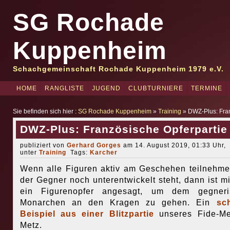
SG Rochade
Kuppenheim
Schachgemeinschaft Rochade Kuppenheim 1979 e.V.
HOME
RANGLISTE
JUGEND
CLUBTURNIERE
TERMINE
Sie befinden sich hier :
SG Rochade Kuppenheim
»
Training
» DWZ-Plus: Fran
DWZ-Plus: Französische Opferpartie
publiziert von
Gerhard Gorges
am 14. August 2019, 01:33 Uhr,
unter
Training
Tags:
Karcher
Wenn alle Figuren aktiv am Geschehen teilnehm
der Gegner noch unterentwickelt steht, dann ist mi
ein Figurenopfer angesagt, um dem gegneri
Monarchen an den Kragen zu gehen. Ein
sc
Beispiel aus einer Blitzpartie
unseres Fide-Me
Metz.