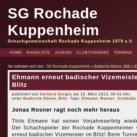
SG Rochade
Kuppenheim
Schachgemeinschaft Rochade Kuppenheim 1979 e.V.
HOME
RANGLISTE
JUGEND
CLUBTURNIERE
TERMINE
Sie befinden sich hier :
SG Rochade Kuppenheim
»
Badische Ebene
,
Blitz
» E
Ehmann erneut badischer Vizemeiste
Blitz
publiziert von
Gerhard Gorges
am 16. März 2023, 00:43 Uhr,
unter
Badische Ebene
,
Blitz
Tags:
Ehmann
,
Rosner
,
Schmaltz
Jonas Rosner ragt noch mehr heraus
Thilo Ehmann hat seinen Vorjahreserfolg wiede
Der Schachspieler der Rochade Kuppenheimer 
erneut badischer Vizemeister im Blitz! Beim Turnie