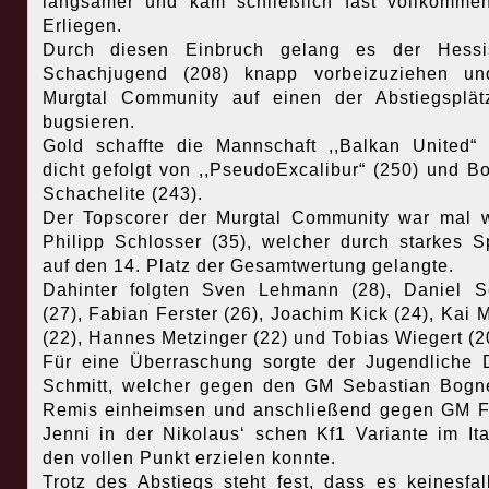
langsamer und kam schließlich fast vollkomm
Erliegen.
Durch diesen Einbruch gelang es der Hessi
Schachjugend (208) knapp vorbeizuziehen un
Murgtal Community auf einen der Abstiegsplä
bugsieren.
Gold schaffte die Mannschaft ,,Balkan United“ 
dicht gefolgt von ,,PseudoExcalibur“ (250) und B
Schachelite (243).
Der Topscorer der Murgtal Community war mal 
Philipp Schlosser (35), welcher durch starkes S
auf den 14. Platz der Gesamtwertung gelangte.
Dahinter folgten Sven Lehmann (28), Daniel S
(27), Fabian Ferster (26), Joachim Kick (24), Kai Ma
(22), Hannes Metzinger (22) und Tobias Wiegert (2
Für eine Überraschung sorgte der Jugendliche 
Schmitt, welcher gegen den GM Sebastian Bogn
Remis einheimsen und anschließend gegen GM F
Jenni in der Nikolaus‘ schen Kf1 Variante im Ita
den vollen Punkt erzielen konnte.
Trotz des Abstiegs steht fest, dass es keinesfal