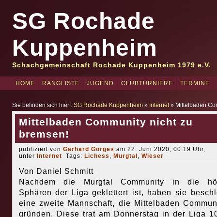
SG Rochade
Kuppenheim
Schachgemeinschaft Rochade Kuppenheim 1979 e.V.
HOME
RANGLISTE
JUGEND
CLUBTURNIERE
TERMINE
Sie befinden sich hier :
SG Rochade Kuppenheim
»
Internet
» Mittelbaden Co
Mittelbaden Community nicht zu
bremsen!
publiziert von
Gerhard Gorges
am 22. Juni 2020, 00:19 Uhr,
unter
Internet
Tags:
Lichess
,
Murgtal
,
Wieser
Von Daniel Schmitt
Nachdem die Murgtal Community in die hö
Sphären der Liga geklettert ist, haben sie besch
eine zweite Mannschaft, die Mittelbaden Commun
gründen. Diese trat am Donnerstag in der Liga 1