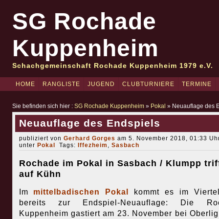
SG Rochade
Kuppenheim
Schachgemeinschaft Rochade Kuppenheim 1979 e.V.
HOME
RANGLISTE
JUGEND
CLUBTURNIERE
TERMINE
Sie befinden sich hier :
SG Rochade Kuppenheim
»
Pokal
» Neuauflage des E
Neuauflage des Endspiels
publiziert von
Gerhard Gorges
am 5. November 2018, 01:33 Uhr
unter
Pokal
Tags:
Iffezheim
,
Sasbach
Rochade im Pokal in Sasbach / Klumpp trif
auf Kühn
Im
mittelbadischen Pokal
kommt es im Viertel
bereits zur Endspiel-Neuauflage: Die Ro
Kuppenheim gastiert am 23. November bei Oberlig