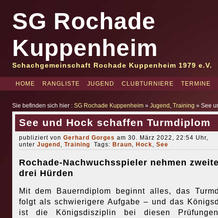
SG Rochade
Kuppenheim
Schachgemeinschaft Rochade Kuppenheim 1979 e.V.
HOME
RANGLISTE
JUGEND
CLUBTURNIERE
TERMINE
Sie befinden sich hier :
SG Rochade Kuppenheim
»
Jugend
,
Training
» See u
See und Hock schaffen Turmdiplom
publiziert von
Gerhard Gorges
am 30. März 2022, 22:54 Uhr,
unter
Jugend
,
Training
Tags:
Braun
,
Hock
,
See
Rochade-Nachwuchsspieler nehmen zweite
drei Hürden
Mit dem Bauerndiplom beginnt alles, das Turm
folgt als schwierigere Aufgabe – und das Königs
ist die Königsdisziplin bei diesen Prüfunge