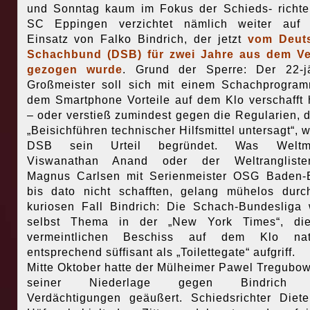
und Sonntag kaum im Fokus der Schieds- richte
SC Eppingen verzichtet nämlich weiter auf 
Einsatz von Falko Bindrich, der jetzt
vom Deut
Schachbund (DSB) für zwei Jahre aus dem Ve
gezogen wurde
. Grund der Sperre: Der 22-jä
Großmeister soll sich mit einem Schachprogra
dem Smartphone Vorteile auf dem Klo verschafft
– oder verstieß zumindest gegen die Regularien, d
„Beisichführen technischer Hilfsmittel untersagt“, w
DSB sein Urteil begründet. Was Weltme
Viswanathan Anand oder der Weltranglisten
Magnus Carlsen mit Serienmeister OSG Baden-
bis dato nicht schafften, gelang mühelos dur
kuriosen Fall Bindrich:
Die Schach-Bundesliga 
selbst Thema in der „New York Times“, di
vermeintlichen Beschiss auf dem Klo natü
entsprechend süffisant als „Toilettegate“ aufgriff.
Mitte Oktober hatte der Mülheimer Pawel Tregubo
seiner Niederlage gegen Bindrich e
Verdächtigungen geäußert. Schiedsrichter Diet