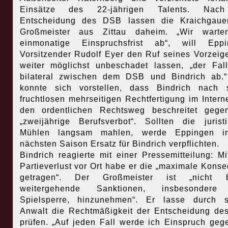
Einsätze des 22-jährigen Talents. Nac
Entscheidung des DSB lassen die Kraichgaue
Großmeister aus Zittau daheim. „Wir warte
einmonatige Einspruchsfrist ab“, will Eppi
Vorsitzender Rudolf Eyer den Ruf seines Vorzeig
weiter möglichst unbeschadet lassen, „der Fall
bilateral zwischen dem DSB und Bindrich ab.
konnte sich vorstellen, dass Bindrich nach 
fruchtlosen mehrseitigen Rechtfertigung im Intern
den ordentlichen Rechtsweg beschreitet gege
„zweijährige Berufsverbot“. Sollten die jurist
Mühlen langsam mahlen, werde Eppingen i
nächsten Saison Ersatz für Bindrich verpflichten.
Bindrich reagierte mit einer Pressemitteilung: M
Partieverlust vor Ort habe er die „maximale Kons
getragen“. Der Großmeister ist „nicht be
weitergehende Sanktionen, insbesondere
Spielsperre, hinzunehmen“. Er lasse durch s
Anwalt die Rechtmäßigkeit der Entscheidung d
prüfen. „Auf jeden Fall werde ich Einspruch geg