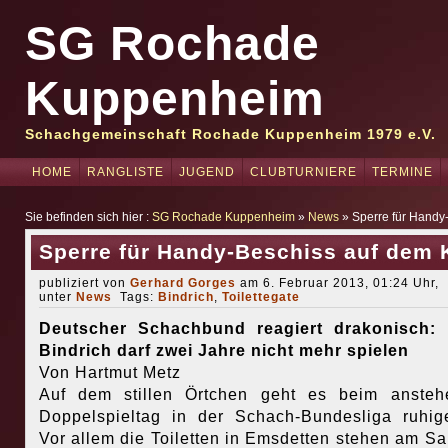
SG Rochade
Kuppenheim
Schachgemeinschaft Rochade Kuppenheim 1979 e.V.
HOME
RANGLISTE
JUGEND
CLUBTURNIERE
TERMINE
Sie befinden sich hier :
SG Rochade Kuppenheim
»
News
» Sperre für Handy
Sperre für Handy-Beschiss auf dem 
publiziert von
Gerhard Gorges
am 6. Februar 2013, 01:24 Uhr,
unter
News
Tags:
Bindrich
,
Toilettegate
Deutscher Schachbund reagiert drakonisch: 
Bindrich darf zwei Jahre nicht mehr spielen
Von Hartmut Metz
Auf dem stillen Örtchen geht es beim ansteh
Doppelspieltag in der Schach-Bundesliga ruhig
Vor allem die Toiletten in Emsdetten stehen am S