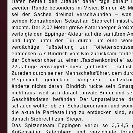
Häfen behielt den Zittauer daher tags darauf 
zweiten Runde besonders im Visier. Binnen 45 M
sei der Sachse dreimal verschwunden – was
seinen Kontrahenten Sebastian Siebrecht misstr
machte. Der 2,02 Meter große Katernberger Großm
verfolgte den Eppinger Akteur auf die sanitären A
und lugte unter der Tür durch, um eine womö
verdächtige Fußstellung zur Toilettenschüss
entdecken. Als Bindrich vom Klo zurückkam, forder
der Schiedsrichter zu einer „Taschenkontrolle“ au
22-Jährige verweigerte diese „entrüstet“ – selbst
Zureden durch seinen Mannschaftsführer, dem dur
Reglement gedeckten Vorgehen nachzuko
änderte nichts daran. Bindrich rückte sein Smar
nicht raus, weil sich darauf „private Bilder und se
Geschäftsdaten“ befänden. Der Unparteiische, d
schauen wollte, ob ein Schachprogramm und wom
die aktuelle Partiestellung zu entdecken sind, er
danach Siebrecht zum Sieger.
Das Spitzenteam Eppingen verlor so 3,5:4,5 
Außenseiter Katernberg und verzichtete fort