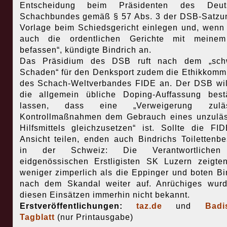
Entscheidung beim Präsidenten des Deut
Schachbundes gemäß § 57 Abs. 3 der DSB-Satzu
Vorlage beim Schiedsgericht einlegen und, wenn 
auch die ordentlichen Gerichte mit meinem
befassen“, kündigte Bindrich an.
Das Präsidium des DSB ruft nach dem „sch
Schaden“ für den Denksport zudem die Ethikkomm
des Schach-Weltverbandes FIDE an. Der DSB wil
die allgemein übliche Doping-Auffassung best
lassen, dass eine „Verweigerung zuläs
Kontrollmaßnahmen dem Gebrauch eines unzulä
Hilfsmittels gleichzusetzen“ ist. Sollte die FI
Ansicht teilen, enden auch Bindrichs Toilettenb
in der Schweiz: Die Verantwortliche
eidgenössischen Erstligisten SK Luzern zeigte
weniger zimperlich als die Eppinger und boten Bi
nach dem Skandal weiter auf. Anrüchiges wur
diesen Einsätzen immerhin nicht bekannt.
Erstveröffentlichungen:
taz.de
und
Badi
Tagblatt
(nur Printausgabe)