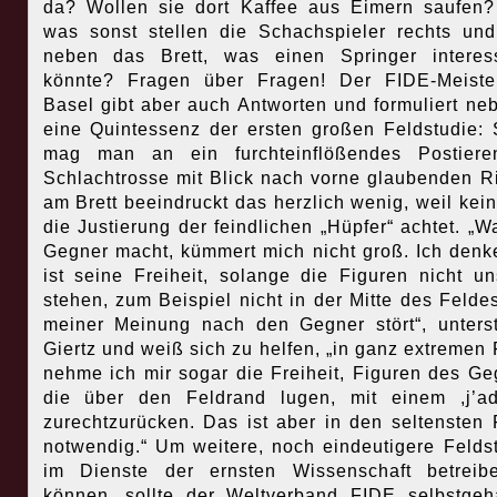
da? Wollen sie dort Kaffee aus Eimern saufen
was sonst stellen die Schachspieler rechts und
neben das Brett, was einen Springer interes
könnte? Fragen über Fragen! Der FIDE-Meiste
Basel gibt aber auch Antworten und formuliert ne
eine Quintessenz der ersten großen Feldstudie: 
mag man an ein furchteinflößendes Postiere
Schlachtrosse mit Blick nach vorne glaubenden R
am Brett beeindruckt das herzlich wenig, weil kein
die Justierung der feindlichen „Hüpfer“ achtet. „W
Gegner macht, kümmert mich nicht groß. Ich denk
ist seine Freiheit, solange die Figuren nicht u
stehen, zum Beispiel nicht in der Mitte des Felde
meiner Meinung nach den Gegner stört“, unterst
Giertz und weiß sich zu helfen, „in ganz extremen 
nehme ich mir sogar die Freiheit, Figuren des Ge
die über den Feldrand lugen, mit einem ,j’a
zurechtzurücken. Das ist aber in den seltensten 
notwendig.“ Um weitere, noch eindeutigere Felds
im Dienste der ernsten Wissenschaft betreib
können, sollte der Weltverband FIDE selbstgeh