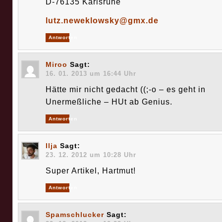
D-76135 Karlsruhe
lutz.neweklowsky@gmx.de
Antworten
Miroo
Sagt:
16. 01. 2013 um 16:44 Uhr
Hätte mir nicht gedacht ((;-o – es geht in
Unermeßliche – HUt ab Genius.
Antworten
Ilja
Sagt:
23. 12. 2012 um 10:28 Uhr
Super Artikel, Hartmut!
Antworten
Spamschlucker
Sagt: