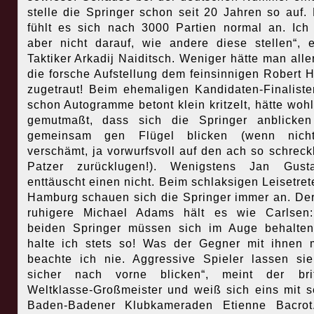
stelle die Springer schon seit 20 Jahren so auf.
fühlt es sich nach 3000 Partien normal an. Ich
aber nicht darauf, wie andere diese stellen“, e
Taktiker Arkadij Naiditsch. Weniger hätte man alle
die forsche Aufstellung dem feinsinnigen Robert 
zugetraut! Beim ehemaligen Kandidaten-Finaliste
schon Autogramme betont klein kritzelt, hätte wohl
gemutmaßt, dass sich die Springer anblicken
gemeinsam gen Flügel blicken (wenn nich
verschämt, ja vorwurfsvoll auf den ach so schreck
Patzer zurücklugen!). Wenigstens Jan Gusta
enttäuscht einen nicht. Beim schlaksigen Leisetret
Hamburg schauen sich die Springer immer an. De
ruhigere Michael Adams hält es wie Carlsen:
beiden Springer müssen sich im Auge behalte
halte ich stets so! Was der Gegner mit ihnen 
beachte ich nie. Aggressive Spieler lassen si
sicher nach vorne blicken“, meint der brit
Weltklasse-Großmeister und weiß sich eins mit 
Baden-Badener Klubkameraden Etienne Bacrot.