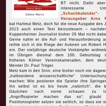
BT nicht. Dafür aber
interessante Umf
„Schachkalender“-
Edition Marco
Herausgeber Arno N
bat Hartmut Metz, doch für die neue Ausgabe des 
2013 auch einen Text beizusteuern – nachde
Kuppenheimer Journalist bisher 29 Mal nicht dabe
Gerne nahm er die Auf- und Herausforderung 
reihte sich in die Riege der Autoren um Robert 
ein. Der vieljährige deutsche Vorkämpfer widmet
im Übrigen diesmal dem 100. Geburtstag s
früheren Kölner Vereinskameraden, dem deut
Meister Dr. Paul Tröger.
Metz kam in den Sinn, eine bisher noch nie dage
„halbseidene wissenschaftliche“ Untersuchu
machen: Wie postieren die Spieler ihre Springe
ihn selbst ist es bis heute „natürlich“, die 
Gäulchen nach vorne schauen zu las
„Angriffsspieler machen das so“, glaubt 
Positionsspieler setzen sie seitlich, so dass sie s