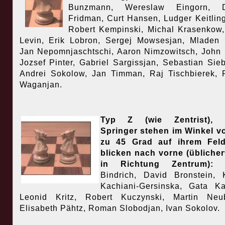
Bunzmann, Wereslaw Eingorn, D
Fridman, Curt Hansen, Ludger Keitlin
Robert Kempinski, Michal Krasenkow,
Levin, Erik Lobron, Sergej Mowsesjan, Mladen
Jan Nepomnjaschtschi, Aaron Nimzowitsch, John
Jozsef Pinter, Gabriel Sargissjan, Sebastian Sieb
Andrei Sokolow, Jan Timman, Raj Tischbierek, 
Waganjan.
Typ Z (wie Zentrist), 
Springer stehen im Winkel v
zu 45 Grad auf ihrem Fel
blicken nach vorne (übliche
in Richtung Zentrum):
F
Bindrich, David Bronstein, 
Kachiani-Gersinska, Gata K
Leonid Kritz, Robert Kuczynski, Martin Neub
Elisabeth Pähtz, Roman Slobodjan, Ivan Sokolov.