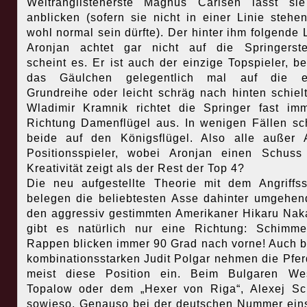
Weltranglistenerste Magnus Carlsen lässt si
anblicken (sofern sie nicht in einer Linie stehe
wohl normal sein dürfte). Der hinter ihm folgende
Aronjan achtet gar nicht auf die Springerste
scheint es. Er ist auch der einzige Topspieler, b
das Gäulchen gelegentlich mal auf die e
Grundreihe oder leicht schräg nach hinten schiel
Wladimir Kramnik richtet die Springer fast im
Richtung Damenflügel aus. In wenigen Fällen s
beide auf den Königsflügel. Also alle außer
Positionsspieler, wobei Aronjan einen Schus
Kreativität zeigt als der Rest der Top 4?
Die neu aufgestellte Theorie mit dem Angriffss
belegen die beliebtesten Asse dahinter umgehen
den aggressiv gestimmten Amerikaner Hikaru Na
gibt es natürlich nur eine Richtung: Schimm
Rappen blicken immer 90 Grad nach vorne! Auch b
kombinationsstarken Judit Polgar nehmen die Pfe
meist diese Position ein. Beim Bulgaren Wes
Topalow oder dem „Hexer von Riga“, Alexej Sc
sowieso. Genauso bei der deutschen Nummer eins