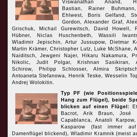
Viswanathan Anand, He
Bastian, Rainer Buhmann
Ehlwest, Boris Gelfand, St
Gordon, Alexander Graf, Ale
Grischuk, Michail Gurewitsch, David Howell, 
Hübner, Niclas Huschenbeth, Wassili Iwants
Wladimir Jepischin, Artur Jussupow, Dietmar K
Martin Krämer, Christopher Lutz, Luke McShane, A
Naiditsch, Jewgeni Najer, Hikaru Nakamura, P
Nikolic, Judit Polgar, Krishnan Sasikiran, 
Schirow, Philipp Schlosser, Almira Skriptsc
Antoaneta Stefanowa, Henrik Teske, Wesselin To
Andrej Wolokitin.
Typ PF (wie Positionsspiel
Hang zum Flügel), beide Sp
blicken auf einen Flügel:
Et
Bacrot, Arik Braun, José 
Capablanca, Anatoli Karpow,
Kasparow (fast immer au
Damenflügel blickend), Wladimir Kramnik (meist a