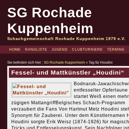
SG Rochade
Kuppenheim
Schachgemeinschaft Rochade Kuppenheim 1979 e.V.
HOME
RANGLISTE
JUGEND
CLUBTURNIERE
TERMINE
Sie befinden sich hier :
SG Rochade Kuppenheim
» Tag für Houdini
Fessel- und Mattkünstler „Houdini“
Bodnaruk-Jawachischwil
entfesselter Opferlaune
startet Weiß einen mehr
zügigen MattangriffBelgisches Schach-Programm
verzaubert die Fans Von Hartmut Metz Houdini steh
Synonym für Zauberei. Unter dem Künstlernamen 
Houdini sorgte Erik Weisz (1874-1926) für magisc
Tricks und Entfesselungskunst. Sein Nachfolger ist