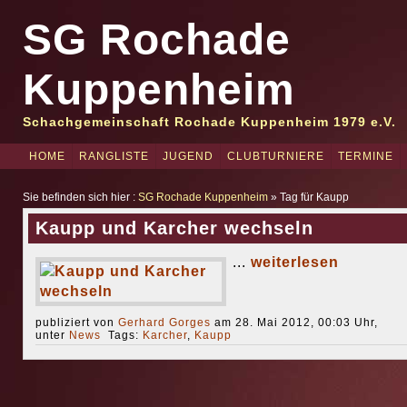
SG Rochade
Kuppenheim
Schachgemeinschaft Rochade Kuppenheim 1979 e.V.
HOME
RANGLISTE
JUGEND
CLUBTURNIERE
TERMINE
Sie befinden sich hier :
SG Rochade Kuppenheim
» Tag für Kaupp
Kaupp und Karcher wechseln
...
weiterlesen
publiziert von
Gerhard Gorges
am 28. Mai 2012, 00:03 Uhr,
unter
News
Tags:
Karcher
,
Kaupp