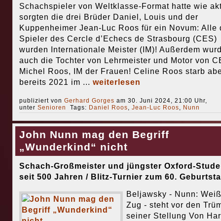
Schachspieler von Weltklasse-Format hatte wie akt
sorgten die drei Brüder Daniel, Louis und der
Kuppenheimer Jean-Luc Roos für ein Novum: Alle 
Spieler des Cercle d’Echecs de Strasbourg (CES)
wurden Internationale Meister (IM)! Außerdem wur
auch die Tochter von Lehrmeister und Motor von C
Michel Roos, IM der Frauen! Celine Roos starb ab
bereits 2021 im ...
weiterlesen
publiziert von
Gerhard Gorges
am 30. Juni 2024, 21:00 Uhr,
unter
Senioren
Tags:
Daniel Roos
,
Jean-Luc Roos
,
Nunn
John Nunn mag den Begriff
„Wunderkind“ nicht
Schach-Großmeister und jüngster Oxford-Stude
seit 500 Jahren / Blitz-Turnier zum 60. Geburtst
Beljawsky - Nunn: Wei
Zug - steht vor den Tr
seiner Stellung Von Ha