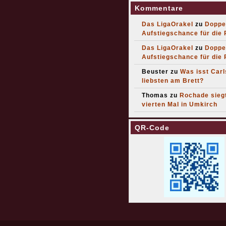
Kommentare
Das LigaOrakel
zu
Doppe
Aufstiegschance für die
Das LigaOrakel
zu
Doppe
Aufstiegschance für die
Beuster
zu
Was isst Car
liebsten am Brett?
Thomas
zu
Rochade sieg
vierten Mal in Umkirch
QR-Code