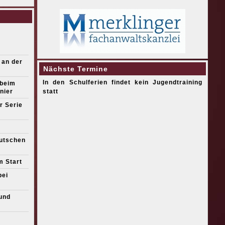
 an der
Nächste Termine
In den Schulferien findet kein Jugendtraining
 beim
nier
statt
r Serie
eutschen
m Start
bei
und
s