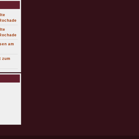
lte
 Rochade
lte
 Rochade
lsen am
t zum