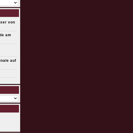
exer von
ade am
inale auf