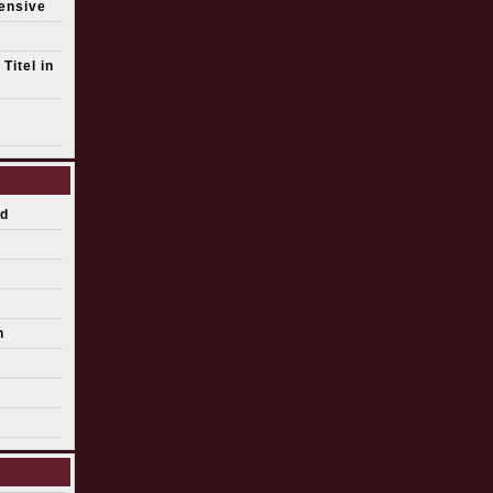
fensive
Titel in
d
n