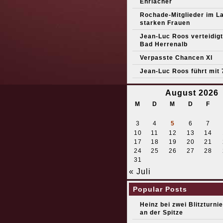
Ehrlacher
Rochade-Mitglieder im L
starken Frauen
Jean-Luc Roos verteidigt 
Bad Herrenalb
Verpasste Chancen XI
Jean-Luc Roos führt mit 
August 2026
M
D
M
D
F
3
4
5
6
7
10
11
12
13
14
17
18
19
20
21
24
25
26
27
28
31
« Juli
Popular Posts
Heinz bei zwei Blitzturni
an der Spitze