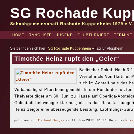
SG Rochade Kup
Schachgemeinschaft Rochade Kuppenheim 1979 e.V.
HOME
RANGLISTE
JUGEND
CLUBTURNIERE
TERMINE
Sie befinden sich hier :
SG Rochade Kuppenheim
» Tag für Pforzheim
Timothée Heinz rupft den „Geier“
Badischer Pokal: Nach 3:1
Viertelfinale Von Hartmut
sich im Achtelfinale des b
Verbandsligist Pforzheim gemüht. In der Runde der letzten 
Titelverteidiger am 30. Juni zu Hause auf Oberliga-Absteig
Goldstadt fiel weniger klar aus, als es das Resultat sugger
Heinz zeigte eine überzeugende Leistung. Eröffnungs-Guru
publiziert von
Gerhard Gorges
am 11. Juni 2013, 01:17 Uhr, unter
Poka