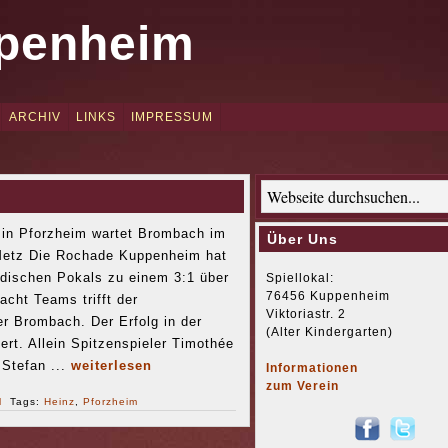
penheim
ARCHIV
LINKS
IMPRESSUM
 in Pforzheim wartet Brombach im
Über Uns
 Metz Die Rochade Kuppenheim hat
adischen Pokals zu einem 3:1 über
Spiellokal:
76456 Kuppenheim
acht Teams trifft der
Viktoriastr. 2
er Brombach. Der Erfolg in der
(Alter Kindergarten)
iert. Allein Spitzenspieler Timothée
 Stefan ...
weiterlesen
Informationen
zum Verein
l
Tags:
Heinz
,
Pforzheim