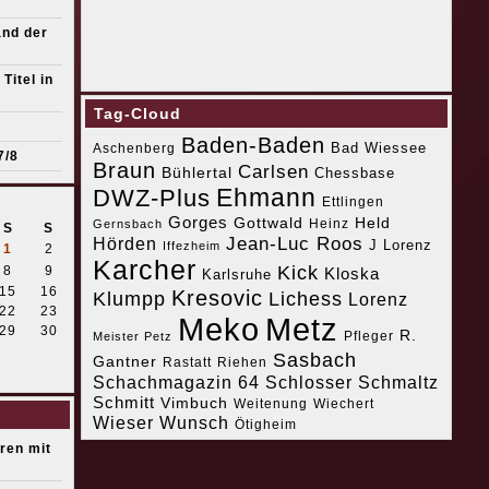
and der
Titel in
Tag-Cloud
Baden-Baden
Bad Wiessee
Aschenberg
7/8
Braun
Carlsen
Bühlertal
Chessbase
Ehmann
DWZ-Plus
Ettlingen
Gorges
Gottwald
Held
Heinz
Gernsbach
S
S
Jean-Luc Roos
Hörden
J Lorenz
Iffezheim
1
2
Karcher
Kick
8
9
Kloska
Karlsruhe
15
16
Kresovic
Klumpp
Lichess
Lorenz
22
23
Meko
Metz
29
30
R.
Pfleger
Meister Petz
Sasbach
Gantner
Riehen
Rastatt
Schachmagazin 64
Schlosser
Schmaltz
Schmitt
Vimbuch
Weitenung
Wiechert
Wieser
Wunsch
Ötigheim
eren mit