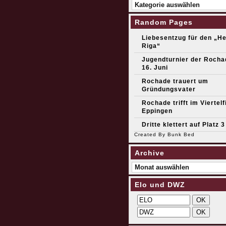
Kategorien
Random Pages
Liebesentzug für den „H
Riga“
Jugendturnier der Roch
16. Juni
Rochade trauert um
Gründungsvater
Rochade trifft im Viertelf
Eppingen
Dritte klettert auf Platz 3
Created By
Bunk Bed
Archive
Archive
Elo und DWZ