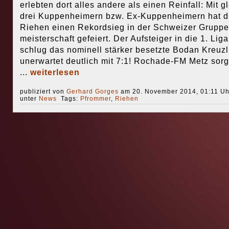
erlebten dort alles andere als einen Reinfall: Mit g
drei Kuppenheimern bzw. Ex-Kuppenheimern hat d
Riehen einen Rekordsieg in der Schweizer Gruppe
meisterschaft gefeiert. Der Aufsteiger in die 1. Liga
schlug das nominell stärker besetzte Bodan Kreuz
unerwartet deutlich mit 7:1! Rochade-FM Metz sorgt
...
weiterlesen
publiziert von
Gerhard Gorges
am 20. November 2014, 01:11 Uh
unter
News
Tags:
Pfrommer
,
Riehen