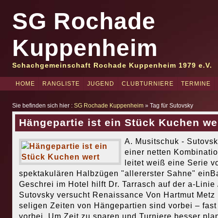
SG Rochade
Kuppenheim
Schachgemeinschaft Rochade Kuppenheim 1979 e.V.
HOME
RANGLISTE
JUGEND
CLUBTURNIERE
TERMINE
Sie befinden sich hier :
SG Rochade Kuppenheim
» Tag für Sutovsky
Hängepartie ist ein Stück Kuchen we
A. Musitschuk - Sutovsk
einer netten Kombinati
leitet weiß eine Serie v
spektakulären Halbzügen "allererster Sahne" einB
Geschrei im Hotel hilft Dr. Tarrasch auf der a-Linie 
Sutovsky versucht Renaissance Von Hartmut Metz
seligen Zeiten von Hängepartien sind vorbei – fast
vorbei. Um Zeit zu sparen und Turniere besser pla