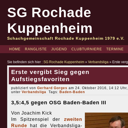
SG Rochade
Kuppenheim
Schachgemeinschaft Rochade Kuppenheim 1979 e.V.
HOME
RANGLISTE
JUGEND
CLUBTURNIERE
TERMINE
Sie befinden sich hier :
SG Rochade Kuppenheim
»
Verbandsliga
» Erste verg
Erste vergibt Sieg gegen
Aufstiegsfavoriten
publiziert von
Gerhard Gorges
am 24. Oktober 2016, 14:12 Uhr,
unter
Verbandsliga
Tags:
Baden-Baden
3,5:4,5 gegen OSG Baden-Baden III
Von Joachim Kick
Im Spitzenspiel der
zweiten
Runde
hat die Verbandsliga-