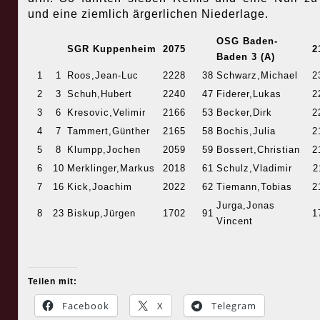
und eine ziemlich ärgerlichen Niederlage.
OSG Baden-
SGR Kuppenheim
2075
2
Baden 3 (A)
1
1
Roos,Jean-Luc
2228
38
Schwarz,Michael
2
2
3
Schuh,Hubert
2240
47
Fiderer,Lukas
2
3
6
Kresovic,Velimir
2166
53
Becker,Dirk
2
4
7
Tammert,Günther
2165
58
Bochis,Julia
2
5
8
Klumpp,Jochen
2059
59
Bossert,Christian
2
6
10
Merklinger,Markus
2018
61
Schulz,Vladimir
2
7
16
Kick,Joachim
2022
62
Tiemann,Tobias
2
Jurga,Jonas
8
23
Biskup,Jürgen
1702
91
1
Vincent
Teilen mit:
Facebook
X
Telegram