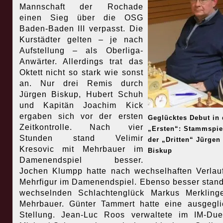
Mannschaft der Rochade
einen Sieg über die OSG
Baden-Baden III verpasst. Die
Kurstädter gelten – je nach
Aufstellung – als Oberliga-
Anwärter. Allerdings trat das
Oktett nicht so stark wie sonst
an. Nur drei Remis durch
Jürgen Biskup, Hubert Schuh
und Kapitän Joachim Kick
ergaben sich vor der ersten
Geglücktes Debut in 
Zeitkontrolle. Nach vier
„Ersten“: Stammspie
Stunden stand Velimir
der „Dritten“ Jürgen
Kresovic mit Mehrbauer im
Biskup
Damenendspiel besser.
Jochen Klumpp hatte nach wechselhaften Verlau
Mehrfigur im Damenendspiel. Ebenso besser stan
wechselnden Schlachtenglück Markus Merkling
Mehrbauer. Günter Tammert hatte eine ausgegl
Stellung. Jean-Luc Roos verwaltete im IM-Due