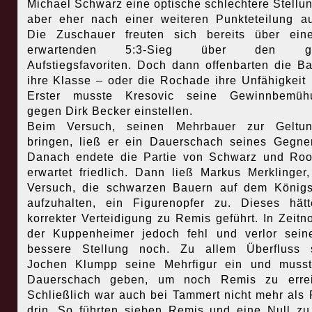
Michael Schwarz eine optische schlechtere Stellun
aber eher nach einer weiteren Punkteteilung a
Die Zuschauer freuten sich bereits über ein
erwartenden 5:3-Sieg über den gr
Aufstiegsfavoriten. Doch dann offenbarten die B
ihre Klasse – oder die Rochade ihre Unfähigkeit
Erster musste Kresovic seine Gewinnbemüh
gegen Dirk Becker einstellen.
Beim Versuch, seinen Mehrbauer zur Geltu
bringen, ließ er ein Dauerschach seines Gegne
Danach endete die Partie von Schwarz und Ro
erwartet friedlich. Dann ließ Markus Merklinger
Versuch, die schwarzen Bauern auf dem Königs
aufzuhalten, ein Figurenopfer zu. Dieses hät
korrekter Verteidigung zu Remis geführt. In Zeitnot
der Kuppenheimer jedoch fehl und verlor sein
bessere Stellung noch. Zu allem Überfluss s
Jochen Klumpp seine Mehrfigur ein und musst
Dauerschach geben, um noch Remis zu errei
Schließlich war auch bei Tammert nicht mehr als
drin. So führten sieben Remis und eine Null zu