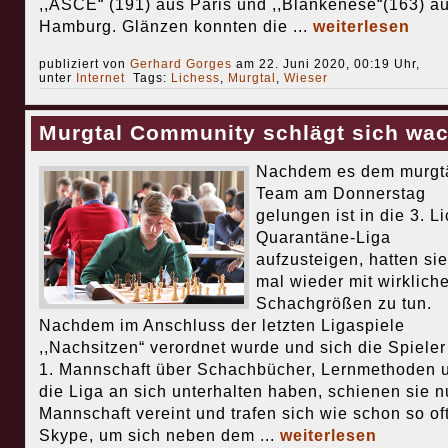
,,ASCE“ (191) aus Paris und ,,Blankenese“(163) a
Hamburg. Glänzen konnten die ...
weiterlesen
publiziert von
Gerhard Gorges
am 22. Juni 2020, 00:19 Uhr,
unter
Internet
Tags:
Lichess
,
Murgtal
,
Wieser
Murgtal Community schlägt sich wac
Nachdem es dem murgtä
Team am Donnerstag
gelungen ist in die 3. L
Quarantäne-Liga
aufzusteigen, hatten sie
mal wieder mit wirklich
Schachgrößen zu tun.
Nachdem im Anschluss der letzten Ligaspiele
,,Nachsitzen“ verordnet wurde und sich die Spieler
1. Mannschaft über Schachbücher, Lernmethoden 
die Liga an sich unterhalten haben, schienen sie n
Mannschaft vereint und trafen sich wie schon so oft
Skype, um sich neben dem ...
weiterlesen