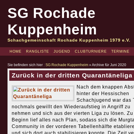
SG Rochade
Kuppenheim
Schachgemeinschaft Rochade Kuppenheim 1979 e.V.
HOME
RANGLISTE
JUGEND
CLUBTURNIERE
TERMINE
Sie befinden sich hier :
SG Rochade Kuppenheim
» Archive für Juni 2020
Zurück in der dritten Quarantäneliga
Nach dem knappen Abst
hinter der Hessischen
Schachjugend war das
nochmals gewillt den Wiederaufstieg in Angriff zu
nehmen und sich aus der vierten Liga zu lösen. Zu
Beginn lief alles nach Plan, sodass sich die Murgta
Community in der vorderen Tabellenhälfte etablier
und sich dort auch stabilisieren konnte. Die Zeit v