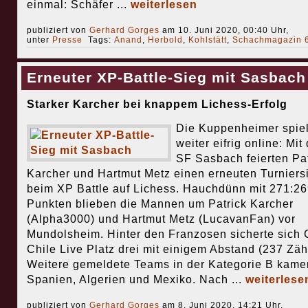
einmal: Schäfer ...
weiterlesen
publiziert von
Gerhard Gorges
am 10. Juni 2020, 00:40 Uhr,
unter
Presse
Tags:
Anand
,
Herbold
,
Kohlstätt
,
Schachmagazin 
Erneuter XP-Battle-Sieg mit Sasbach
Starker Karcher bei knappem Lichess-Erfolg
Die Kuppenheimer spie
weiter eifrig online: Mit
SF Sasbach feierten Pat
Karcher und Hartmut Metz einen erneuten Turniers
beim XP Battle auf Lichess. Hauchdünn mit 271:26
Punkten blieben die Mannen um Patrick Karcher
(Alpha3000) und Hartmut Metz (LucavanFan) vor
Mundolsheim. Hinter den Franzosen sicherte sich
Chile Live Platz drei mit einigem Abstand (237 Zähl
Weitere gemeldete Teams in der Kategorie B kame
Spanien, Algerien und Mexiko. Nach ...
weiterlese
publiziert von
Gerhard Gorges
am 8. Juni 2020, 14:21 Uhr,