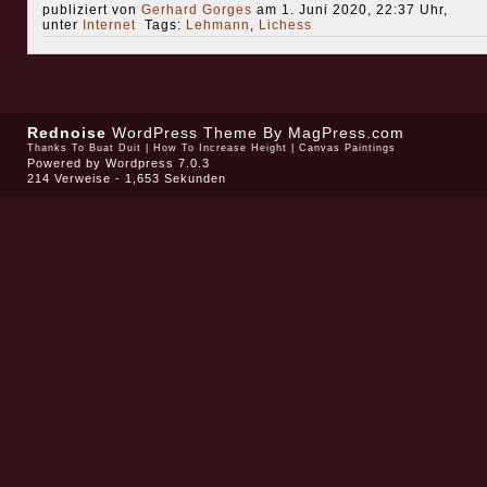
publiziert von
Gerhard Gorges
am 1. Juni 2020, 22:37 Uhr,
unter
Internet
Tags:
Lehmann
,
Lichess
Rednoise
WordPress Theme
By MagPress.com
Thanks To
Buat Duit
|
How To Increase Height
|
Canvas Paintings
Powered by
Wordpress 7.0.3
214 Verweise - 1,653 Sekunden