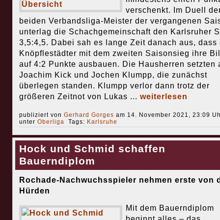
verschenkt. Im Duell de
beiden Verbandsliga-Meister der vergangenen Sai
unterlag die Schachgemeinschaft den Karlsruher S
3,5:4,5. Dabei sah es lange Zeit danach aus, dass 
Knöpflestädter mit dem zweiten Saisonsieg ihre Bi
auf 4:2 Punkte ausbauen. Die Hausherren setzten 
Joachim Kick und Jochen Klumpp, die zunächst
überlegen standen. Klumpp verlor dann trotz der
größeren Zeitnot von Lukas ...
weiterlesen
publiziert von
Gerhard Gorges
am 14. November 2021, 23:09 Uh
unter
Oberliga
Tags:
Karlsruhe
Hock und Schmid schaffen
Bauerndiplom
Rochade-Nachwuchsspieler nehmen erste von d
Hürden
Mit dem Bauerndiplom
beginnt alles – das