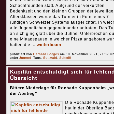
Schachfreunden statt. Aufgrund der verkürzten
Bedenkzeit und den kleinen Gruppen der jeweilige
Altersklassen wurde das Turnier in Form eines 7
ründigen Schweizer Systems ausgerichtet, in wel
alle Jugendlichen gegeneinander antraten. Das Tu
an sich ging glatt über die Bühne. Unterbrochen d
eine Mittagspause in welcher Pizza angeboten wur
hatten die ...
weiterlesen
publiziert von
Gerhard Gorges
am 19. November 2021, 21:07 Uh
unter
Jugend
Tags:
Gottwald
,
Schmitt
Kapitän entschuldigt sich für fehlen
Übersicht
Bittere Niederlage für Rochade Kuppenheim „w
der Abstieg“
Die Rochade Kuppenhe
hat in der Oberliga Bad
mindestens einen Punk