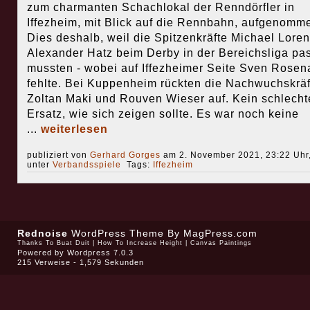
zum charmanten Schachlokal der Renndörfler in
Iffezheim, mit Blick auf die Rennbahn, aufgenomm
Dies deshalb, weil die Spitzenkräfte Michael Lore
Alexander Hatz beim Derby in der Bereichsliga pa
mussten - wobei auf Iffezheimer Seite Sven Rosen
fehlte. Bei Kuppenheim rückten die Nachwuchskräf
Zoltan Maki und Rouven Wieser auf. Kein schlecht
Ersatz, wie sich zeigen sollte. Es war noch keine
...
weiterlesen
publiziert von
Gerhard Gorges
am 2. November 2021, 23:22 Uhr
unter
Verbandsspiele
Tags:
Iffezheim
Rednoise
WordPress Theme
By MagPress.com
Thanks To
Buat Duit
|
How To Increase Height
|
Canvas Paintings
Powered by
Wordpress 7.0.3
215 Verweise - 1,579 Sekunden