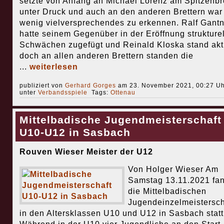
setzte von Anfang an Michael Lorenz am Spitzenbr
unter Druck und auch an den anderen Brettern war
wenig vielversprechendes zu erkennen. Ralf Gantn
hatte seinem Gegenüber in der Eröffnung strukture
Schwächen zugefügt und Reinald Kloska stand akti
doch an allen anderen Brettern standen die
...
weiterlesen
publiziert von
Gerhard Gorges
am 23. November 2021, 00:27 Uh
unter
Verbandsspiele
Tags:
Ottenau
Mittelbadische Jugendmeisterschaft
U10-U12 in Sasbach
Rouven Wieser Meister der U12
Von Holger Wieser Am
Samstag 13.11.2021 fa
die Mittelbadischen
Jugendeinzelmeistersch
in den Altersklassen U10 und U12 in Sasbach statt