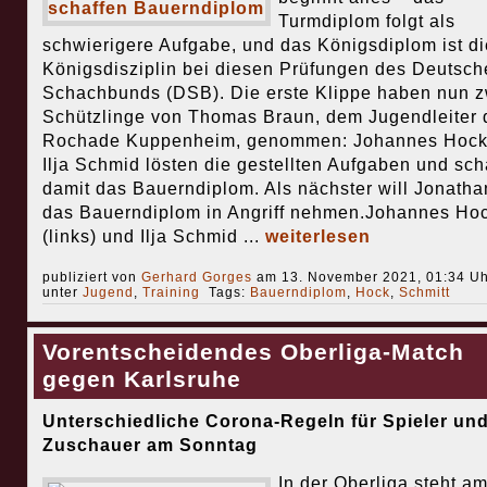
Turmdiplom folgt als
schwierigere Aufgabe, und das Königsdiplom ist di
Königsdisziplin bei diesen Prüfungen des Deutsch
Schachbunds (DSB). Die erste Klippe haben nun z
Schützlinge von Thomas Braun, dem Jugendleiter 
Rochade Kuppenheim, genommen: Johannes Hock
Ilja Schmid lösten die gestellten Aufgaben und sch
damit das Bauerndiplom. Als nächster will Jonath
das Bauerndiplom in Angriff nehmen.Johannes Ho
(links) und Ilja Schmid ...
weiterlesen
publiziert von
Gerhard Gorges
am 13. November 2021, 01:34 Uh
unter
Jugend
,
Training
Tags:
Bauerndiplom
,
Hock
,
Schmitt
Vorentscheidendes Oberliga-Match
gegen Karlsruhe
Unterschiedliche Corona-Regeln für Spieler un
Zuschauer am Sonntag
In der Oberliga steht a