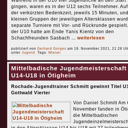
Während in der U10 vier Jugendliche an den Start
gingen, waren es in der U12 sechs Teilnehmer. Au
der verkürzten Bedenkzeit, jeweils 15 Minuten, un
kleinen Gruppen der jeweiligen Altersklassen wur
separate Turniere mit Vor- und Rückrunde gespielt.
der U10 hatte am Ende Yanis Kientz von den
Schachfreunden Sasbach ...
weiterlesen
publiziert von
Gerhard Gorges
am 19. November 2021, 21:26 Uh
unter
Jugend
Tags:
Wieser
Mittelbadische Jugendmeisterschaft
U14-U18 in Ötigheim
Rochade-Jugendtrainer Schmitt gewinnt Titel U1
Gottwald Vierter
Von Daniel Schmitt Am 
November fanden in Öt
die Mittelbadischen
Jugendeinzelmeistersch
in den Altersklassen U14 bis U18 mit 27 teilnehm