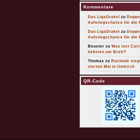
Kommentare
Das LigaOrakel
zu
Doppe
Aufstiegschance für die
Das LigaOrakel
zu
Doppe
Aufstiegschance für die
Beuster
zu
Was isst Car
liebsten am Brett?
Thomas
zu
Rochade sieg
vierten Mal in Umkirch
QR-Code