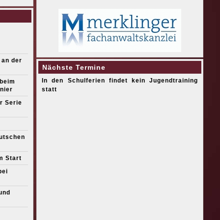
 an der
Nächste Termine
In den Schulferien findet kein Jugendtraining
 beim
nier
statt
r Serie
eutschen
m Start
bei
und
s