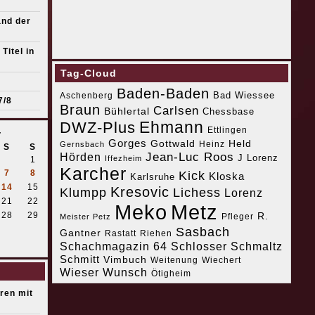
and der
Titel in
Tag-Cloud
Baden-Baden
Bad Wiessee
Aschenberg
7/8
Braun
Carlsen
Bühlertal
Chessbase
Ehmann
DWZ-Plus
4
Ettlingen
Gorges
Gottwald
Held
Heinz
Gernsbach
S
S
Jean-Luc Roos
Hörden
J Lorenz
Iffezheim
1
Karcher
7
8
Kick
Kloska
Karlsruhe
14
15
Kresovic
Klumpp
Lichess
Lorenz
21
22
Meko
Metz
28
29
R.
Pfleger
Meister Petz
Sasbach
Gantner
Riehen
Rastatt
Schachmagazin 64
Schlosser
Schmaltz
Schmitt
Vimbuch
Weitenung
Wiechert
Wieser
Wunsch
Ötigheim
eren mit