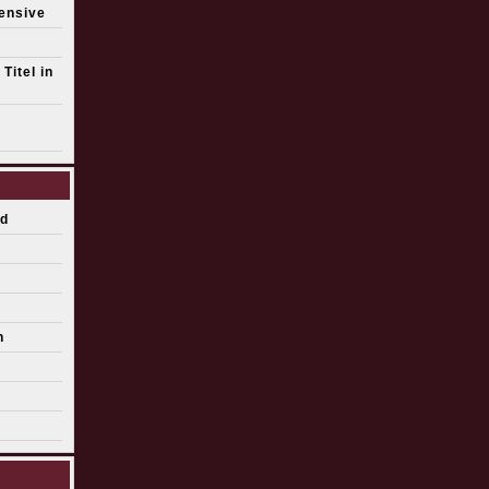
fensive
Titel in
d
n