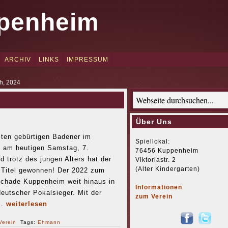
penheim
ARCHIV
LINKS
IMPRESSUM
h, 2024
Über Uns
hsten gebürtigen Badener im
Spiellokal:
 am heutigen Samstag, 7.
76456 Kuppenheim
d trotz des jungen Alters hat der
Viktoriastr. 2
(Alter Kindergarten)
 Titel gewonnen! Der 2022 zum
chade Kuppenheim weit hinaus in
Informationen
eutscher Pokalsieger. Mit der
zum Verein
..
weiterlesen
Verein
Tags:
Ehmann