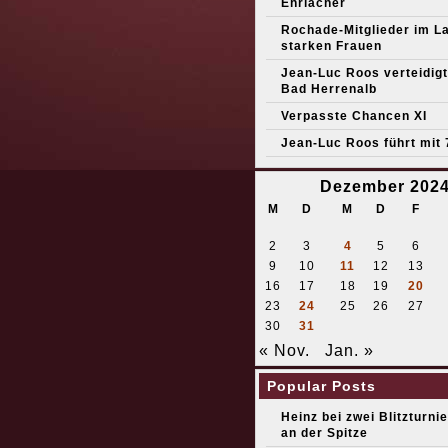
Ehrlacher
Rochade-Mitglieder im L
starken Frauen
Jean-Luc Roos verteidigt 
Bad Herrenalb
Verpasste Chancen XI
Jean-Luc Roos führt mit 
Dezember 202
M
D
M
D
F
2
3
4
5
6
9
10
11
12
13
16
17
18
19
20
23
24
25
26
27
30
31
« Nov.
Jan. »
Popular Posts
Heinz bei zwei Blitzturni
an der Spitze