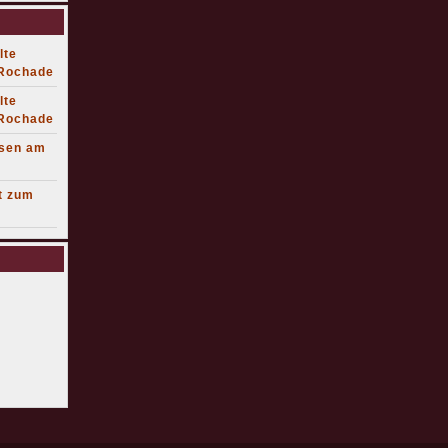
lte
 Rochade
lte
 Rochade
lsen am
t zum