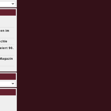
sen im
schle
eiert 90.
Magazin