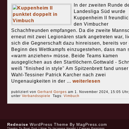
In der zweiten Runde d
Landesliga Süd wurde
Kuppenheim II freundlic
den Vimbucher
Schachfreunden empfangen. Da die zweite Mannsc
erneut mit zwei Legionären stark angetreten war, li
sich die Gegnerschaft dazu hinreissen, bereits vor
Beginn des Wettkampfs einzugestehen, dass man 
«warm anziehen» müsse. Beide Teams kamen
ausgeglichen aus den Startlöchern.Gottwald - Sch
weiß "finished in style" Am Spitzenbrett fand unser
Wahl-Tessiner Patrick Karcher nach zwei
Ungenauigkeiten in der ...
weiterlesen
publiziert von
Gerhard Gorges
am 1. November 2024, 15:05 Uhr
unter
Verbandsspiele
Tags:
Vimbuch
Rednoise
WordPress Theme
By MagPress.com
Thanks To
Buat Duit
|
How To Increase Height
|
Canvas Paintings