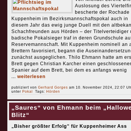
Auslosung des Viertelfi
bescherte der Rochade
Kuppenheim im Bezirksmannschaftspokal auch in
diesem Jahr das ewig junge Duell mit den altbeka
Schachfreunden aus Hörden – der Titelverteidiger
badische Pokalsieger traf in deren Grundschule au
Reservemannschaft. Mit Kuppenheim nominell an a
Brettern favorisiert, begann die Auseinandersetzu
zunächst ausgeglichen. Thilo Ehmann hatte am er
Brett gegen Christian Karcher einen geschlossene
Spanier auf dem Brett, bei dem es anfangs wenig
...
weiterlesen
publiziert von
Gerhard Gorges
am 10. November 2024, 22:07 Uh
unter
Pokal
Tags:
Hörden
„Saures“ von Ehmann beim „Hallow
Blitz“
„Bisher größter Erfolg“ für Kuppenheimer Ass