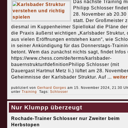
Das nächste Training mi
Philipp Schlosser finde
28. November ab 20.30
statt. Der Großmeister z
diesmal im Kuppenheimer Spiellokal die Pläne der 
die Praxis äußerst wichtigen „Karlsbader Struktur, 
aus vielen Eröffnungen entstehen kann“, wie Schl
in seiner Ankündigung für das Donnerstags-Traini
betont. Wem das zunächst nichts sagt, findet Infos 
https://www.chess.com/de/terms/karlsbader-
bauernstruktur#definitionPhilipp Schlosser (mit
Dauergast Hartmut Metz li.) lüftet am 28. November
Geheimnisse der Karlsbader Struktur. Auf ...
weite
publiziert von
Gerhard Gorges
am 15. November 2024, 21:30 Uh
unter
Training
Tags:
Schlosser
Nur Klumpp überzeugt
Rochade-Trainer Schlosser nur Zweiter beim
Herbstopen