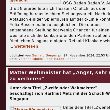
OSG Baden Baden V. A
Brett 8 erarbeitete sich Hussain Chaltchi aus der
Eröffnung heraus leichten Stellungsvorteil. Nach 
Abtausch einiger Spielfiguren auf der d-Linie konn
Felix Bossert nahezu ausgleichen. Die daraus
entstandene Stellung bot wenig Chancen für einen
weshalb sich die konkurrierenden Parteien auf ein
friedlichen Ausgang einigten. Reinald Kloska erwi
...
weiterlesen
publiziert von
Gerhard Gorges
am 27. November 2024, 22:53 Uh
unter
Verbandsspiele
Tags:
Baden-Baden
Matter Weltmeister hat „Angst, sehr 
zu verlieren“
Unter dem Titel „Zweifelnder Weltmeister“
beschäftigt sich Hartmut Metz mit der Schach-W
Singapur.
Unter dem Titel „Zweife