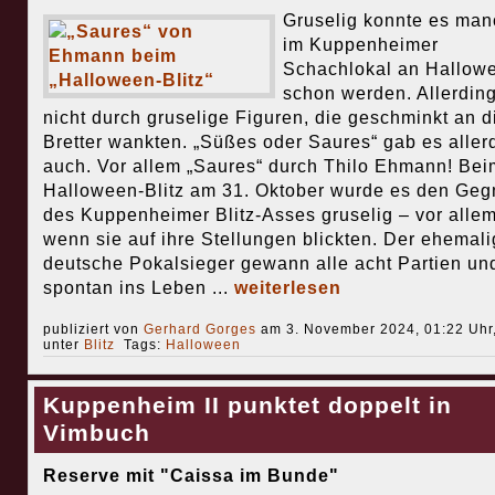
Gruselig konnte es ma
im Kuppenheimer
Schachlokal an Hallow
schon werden. Allerdin
nicht durch gruselige Figuren, die geschminkt an d
Bretter wankten. „Süßes oder Saures“ gab es aller
auch. Vor allem „Saures“ durch Thilo Ehmann! Bei
Halloween-Blitz am 31. Oktober wurde es den Geg
des Kuppenheimer Blitz-Asses gruselig – vor alle
wenn sie auf ihre Stellungen blickten. Der ehemal
deutsche Pokalsieger gewann alle acht Partien un
spontan ins Leben ...
weiterlesen
publiziert von
Gerhard Gorges
am 3. November 2024, 01:22 Uhr
unter
Blitz
Tags:
Halloween
Kuppenheim II punktet doppelt in
Vimbuch
Reserve mit "Caissa im Bunde"