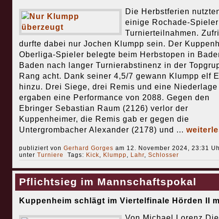
Die Herbstferien nutzte
einige Rochade-Spieler
Turnierteilnahmen. Zufr
durfte dabei nur Jochen Klumpp sein. Der Kuppen
Oberliga-Spieler belegte beim Herbstopen in Bade
Baden nach langer Turnierabstinenz in der Topgru
Rang acht. Dank seiner 4,5/7 gewann Klumpp elf E
hinzu. Drei Siege, drei Remis und eine Niederlage
ergaben eine Performance von 2088. Gegen den
Ebringer Sebastian Raum (2126) verlor der
Kuppenheimer, die Remis gab er gegen die
Untergrombacher Alexander (2178) und ...
weiterl
publiziert von
Gerhard Gorges
am 12. November 2024, 23:31 Uh
unter
Turniere
Tags:
Kick
,
Klumpp
,
Lahr
,
Schlosser
Pflichtsieg im Mannschaftspokal
Kuppenheim schlägt im Viertelfinale Hörden II m
Von Michael Lorenz Die