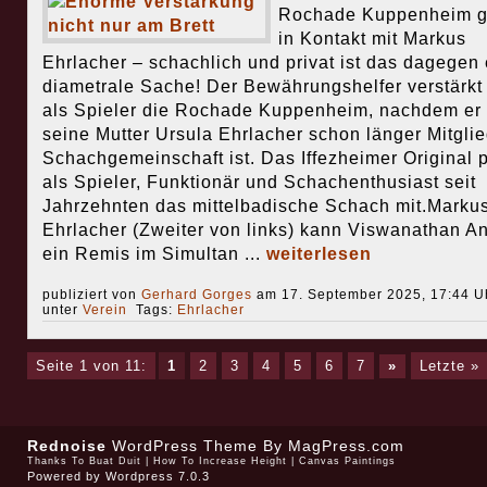
Rochade Kuppenheim g
in Kontakt mit Markus
Ehrlacher – schachlich und privat ist das dagegen 
diametrale Sache! Der Bewährungshelfer verstärkt 
als Spieler die Rochade Kuppenheim, nachdem er
seine Mutter Ursula Ehrlacher schon länger Mitglie
Schachgemeinschaft ist. Das Iffezheimer Original 
als Spieler, Funktionär und Schachenthusiast seit
Jahrzehnten das mittelbadische Schach mit.Marku
Ehrlacher (Zweiter von links) kann Viswanathan A
ein Remis im Simultan ...
weiterlesen
publiziert von
Gerhard Gorges
am 17. September 2025, 17:44 Uh
unter
Verein
Tags:
Ehrlacher
Seite 1 von 11:
1
2
3
4
5
6
7
»
Letzte »
Rednoise
WordPress Theme
By MagPress.com
Thanks To
Buat Duit
|
How To Increase Height
|
Canvas Paintings
Powered by
Wordpress 7.0.3