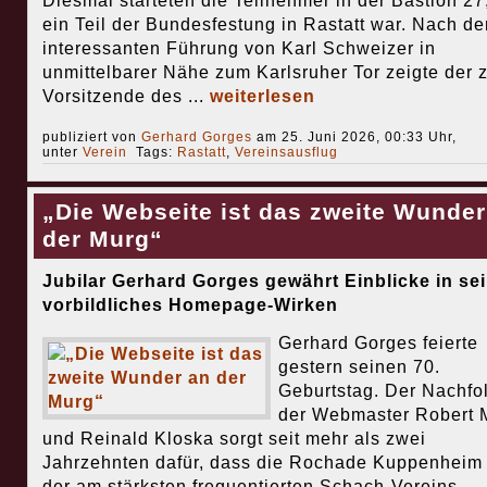
Diesmal starteten die Teilnehmer in der Bastion 27
ein Teil der Bundesfestung in Rastatt war. Nach de
interessanten Führung von Karl Schweizer in
unmittelbarer Nähe zum Karlsruher Tor zeigte der 
Vorsitzende des ...
weiterlesen
publiziert von
Gerhard Gorges
am 25. Juni 2026, 00:33 Uhr,
unter
Verein
Tags:
Rastatt
,
Vereinsausflug
„Die Webseite ist das zweite Wunder
der Murg“
Jubilar Gerhard Gorges gewährt Einblicke in se
vorbildliches Homepage-Wirken
Gerhard Gorges feierte
gestern seinen 70.
Geburtstag. Der Nachfo
der Webmaster Robert 
und Reinald Kloska sorgt seit mehr als zwei
Jahrzehnten dafür, dass die Rochade Kuppenheim
der am stärksten frequentierten Schach-Vereins-