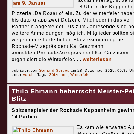
lädt am Freitag, 9. Janu
18 Uhr in die Kuppenhe
Pizzeria „Da Rosario“ ein. Zu der Winterfeier habe
bis dato knapp zwei Dutzend Mitglieder inklusive
Partnerin angemeldet. Bis zum Jahresende sind n
weitere Anmeldungen möglich. Mitglieder sollten s
wegen der erforderlichen Platzreservierung bei
Rochade-Vizepräsident Kai Götzmann
anmelden.Rochade-Vizepräsident Kai Götzmann
organisiert die Winterfeier. ...
weiterlesen
publiziert von
Gerhard Gorges
am 28. Dezember 2025, 00:35 Uh
unter
Verein
Tags:
Götzmann
,
Winterfeier
Thilo Ehmann beherrscht Meister-Pe
Blitz
Spitzenspieler der Rochade Kuppenheim gewinn
14 Partien
Es kam wie erwartet: A
Weg zum „Großen Bäre