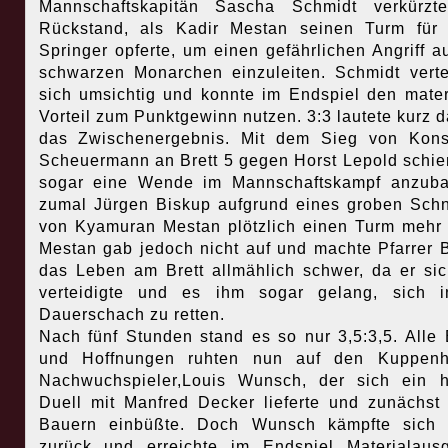
Mannschaftskapitän Sascha Schmidt verkürzt
Rückstand, als Kadir Mestan seinen Turm für
Springer opferte, um einen gefährlichen Angriff a
schwarzen Monarchen einzuleiten. Schmidt verte
sich umsichtig und konnte im Endspiel den mater
Vorteil zum Punktgewinn nutzen. 3:3 lautete kurz 
das Zwischenergebnis. Mit dem Sieg von Kons
Scheuermann an Brett 5 gegen Horst Lepold schie
sogar eine Wende im Mannschaftskampf anzuba
zumal Jürgen Biskup aufgrund eines groben Schn
von Kyamuran Mestan plötzlich einen Turm mehr 
Mestan gab jedoch nicht auf und machte Pfarrer 
das Leben am Brett allmählich schwer, da er si
verteidigte und es ihm sogar gelang, sich i
Dauerschach zu retten.
Nach fünf Stunden stand es so nur 3,5:3,5. Alle 
und Hoffnungen ruhten nun auf den Kuppenh
Nachwuchspieler,Louis Wunsch, der sich ein 
Duell mit Manfred Decker lieferte und zunächst
Bauern einbüßte. Doch Wunsch kämpfte sich t
zurück und erreichte im Endspiel Materialausg