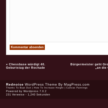
«
Chessbase würdigt 40.
Bürgermeister geht Gr
Geburtstag der Rochade
„an die
Rednoise
WordPress Theme
By MagPress.com
Thanks To
Buat Duit
|
How To Increase Height
|
Canvas Paintings
Powered by
Wordpress 7.0.2
231 Verweise - 1,240 Sekunden