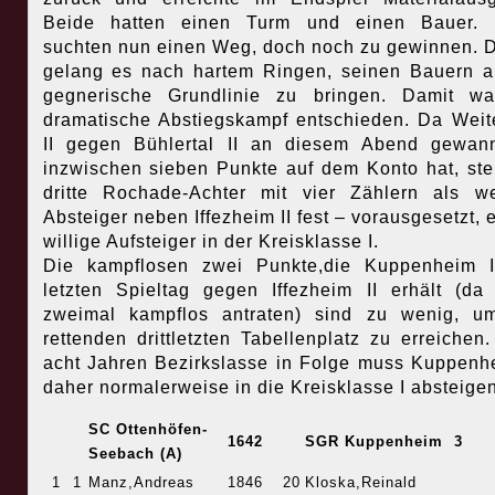
Beide hatten einen Turm und einen Bauer. 
suchten nun einen Weg, doch noch zu gewinnen. 
gelang es nach hartem Ringen, seinen Bauern a
gegnerische Grundlinie zu bringen. Damit wa
dramatische Abstiegskampf entschieden. Da Wei
II gegen Bühlertal II an diesem Abend gewan
inzwischen sieben Punkte auf dem Konto hat, ste
dritte Rochade-Achter mit vier Zählern als we
Absteiger neben Iffezheim II fest – vorausgesetzt, e
willige Aufsteiger in der Kreisklasse I.
Die kampflosen zwei Punkte,die Kuppenheim I
letzten Spieltag gegen Iffezheim II erhält (da
zweimal kampflos antraten) sind zu wenig, u
rettenden drittletzten Tabellenplatz zu erreichen
acht Jahren Bezirkslasse in Folge muss Kuppenhe
daher normalerweise in die Kreisklasse I absteigen
SC Ottenhöfen-
1642
SGR Kuppenheim 3
Seebach (A)
1
1
Manz,Andreas
1846
20
Kloska,Reinald