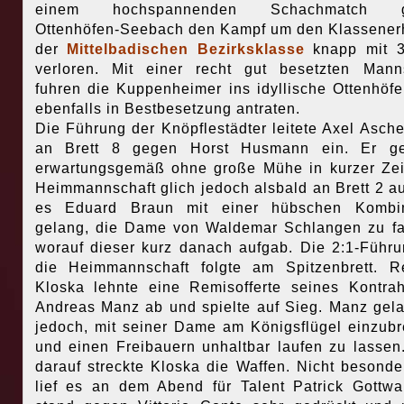
einem hochspannenden Schachmatch g
Ottenhöfen-Seebach den Kampf um den Klassenerh
der
Mittelbadischen Bezirksklasse
knapp mit 3
verloren. Mit einer recht gut besetzten Mann
fuhren die Kuppenheimer ins idyllische Ottenhöfe
ebenfalls in Bestbesetzung antraten.
Die Führung der Knöpflestädter leitete Axel Asch
an Brett 8 gegen Horst Husmann ein. Er g
erwartungsgemäß ohne große Mühe in kurzer Zei
Heimmannschaft glich jedoch alsbald an Brett 2 au
es Eduard Braun mit einer hübschen Kombin
gelang, die Dame von Waldemar Schlangen zu f
worauf dieser kurz danach aufgab. Die 2:1-Führu
die Heimmannschaft folgte am Spitzenbrett. R
Kloska lehnte eine Remisofferte seines Kontra
Andreas Manz ab und spielte auf Sieg. Manz gel
jedoch, mit seiner Dame am Königsflügel einzub
und einen Freibauern unhaltbar laufen zu lassen
darauf streckte Kloska die Waffen. Nicht besonde
lief es an dem Abend für Talent Patrick Gottwa