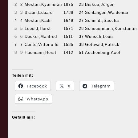
2
2
Mestan,Kyamuran
1875
23
Biskup,Jürgen
3
3
Braun,Eduard
1738
24
Schlangen,Waldemar
4
4
Mestan,Kadir
1649
27
Schmidt,Sascha
5
5
Lepold,Horst
1571
28
Scheuermann,Konstantin
6
6
Decker,Manfred
1511
37
Wunsch,Louis
7
7
Conte,Vittorio lo
1535
38
Gottwald,Patrick
8
9
Husmann,Horst
1412
51
Aschenberg,Axel
Teilen mit:
Facebook
X
Telegram
WhatsApp
Gefällt mir: