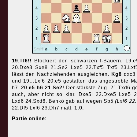
19.Tf6!!
Blockiert den schwarzen f-Bauern. 19.e
20.Dxe8 Sxe8 21.Se2 Lxe5 22.Txf5 Txf5 23.Lx
lässt den Nachziehenden ausgleichen.
Kg8
dxc3
und 19…Lxf6 20.e5 gestatten das angestrebte Ma
h7.
20.e5 h6 21.Se2!
Der stärkste Zug. 21.Txd6 g
auch, aber nicht so klar. Dxe5! 22.Dxe5 Lxe5 
Lxd6 24.Sxd6. Benkö gab auf wegen Sb5
(Lxf6 22
22.Df5 Lxf6 23.Dh7 matt.
1:0.
Partie online: