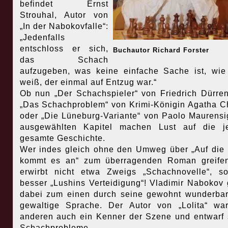
befindet Ernst
Strouhal, Autor von
„In der Nabokovfalle“:
„Jedenfalls
entschloss er sich,
Buchautor Richard Forster
das Schach
aufzugeben, was keine einfache Sache ist, wie
weiß, der einmal auf Entzug war.“
Ob nun „Der Schachspieler“ von Friedrich Dürren
„Das Schachproblem“ von Krimi-Königin Agatha Ch
oder „Die Lüneburg-Variante“ von Paolo Maurensi
ausgewählten Kapitel machen Lust auf die je
gesamte Geschichte.
Wer indes gleich ohne den Umweg über „Auf di
kommt es an“ zum überragenden Roman greifen
erwirbt nicht etwa Zweigs „Schachnovelle“, s
besser „Lushins Verteidigung“! Vladimir Nabokov 
dabei zum einen durch seine gewohnt wunderba
gewaltige Sprache. Der Autor von „Lolita“ w
anderen auch ein Kenner der Szene und entwarf 
Schachprobleme.