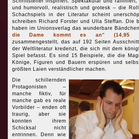
Schriftsteller inspiriert. Spektakulär und raffiniert,
und humorvoll, realistisch und grotesk – die Rol
Schachspiels in der Literatur scheint unerschöpf
schreiben Richard Forster und Ulla Steffan. Die 
haben im Unionsverlag das wunderbare Bändche
die Dame kommt es an“ (14,95 E
zusammengestellt, das auf 192 Seiten Ausschnit
der Weltliteratur kredenzt, die sich mit dem könig
Spiel befasst. Es sind 15 Beispiele, die die Mag
Könige, Figuren und Bauern erspüren und selb
größten Laien verständlicher machen.
Die schillernden
Protagonisten –
manche fiktiv, für
manche gab es reale
Vorbilder – enden oft
traurig, aber sie
konnten ihrem
Schicksal nicht
entrinnen. Denn wie