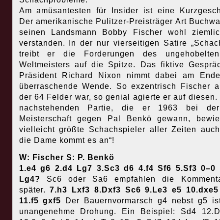
Am amüsantesten für Insider ist eine Kurzgesch
Der amerikanische Pulitzer-Preisträger Art Buchwa
seinen Landsmann Bobby Fischer wohl ziemlic
verstanden. In der nur vierseitigen Satire „Schac
treibt er die Forderungen des ungehobelte
Weltmeisters auf die Spitze. Das fiktive Gesprä
Präsident Richard Nixon nimmt dabei am Ende
überraschende Wende. So exzentrisch Fischer a
der 64 Felder war, so genial agierte er auf diesen. 
nachstehenden Partie, die er 1963 bei de
Meisterschaft gegen Pal Benkö gewann, bewie
vielleicht größte Schachspieler aller Zeiten auch
die Dame kommt es an“!
W: Fischer S: P. Benkö
1.e4 g6 2.d4 Lg7 3.Sc3 d6 4.f4 Sf6 5.Sf3 0–0
Lg4?
Sc6 oder Sa6 empfahlen die Kommenta
später.
7.h3 Lxf3 8.Dxf3 Sc6 9.Le3 e5 10.dxe5
11.f5 gxf5
Der Bauernvormarsch g4 nebst g5 is
unangenehme Drohung. Ein Beispiel: Sd4 12.D