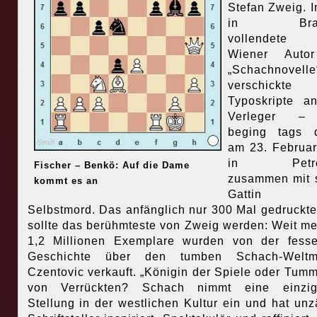
Stefan Zweig. I
in Brasi
vollendete
Wiener Auto
„Schachnovelle
verschickt
Typoskripte a
Verleger –
beging tags d
am 23. Februa
in Petrop
Fischer – Benkö: Auf die Dame
zusammen mit 
kommt es an
Gattin L
Selbstmord. Das anfänglich nur 300 Mal gedruckt
sollte das berühmteste von Zweig werden: Weit me
1,2 Millionen Exemplare wurden von der fess
Geschichte über den tumben Schach-Weltme
Czentovic verkauft. „Königin der Spiele oder Tumm
von Verrückten? Schach nimmt eine einziga
Stellung in der westlichen Kultur ein und hat unz