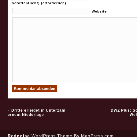
veröffentlicht) (erforderlich)
Website
«
Dritte erleidet in Unterzahl
DWZ Plus: S
erneut Niederlage
Wel
Rednoise
WordPress Theme
By MagPress.com