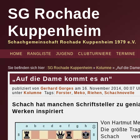
SG Rochade
Kuppenheim
Schachgemeinschaft Rochade Kuppenheim 1979 e.V.
HOME
RANGLISTE
JUGEND
CLUBTURNIERE
TERMINE
Sie befinden sich hier :
SG Rochade Kuppenheim
»
Kolumne
» „Auf die Dame
„Auf die Dame kommt es an“
publiziert von
Gerhard Gorges
am 16. November 2014, 00:07 Uh
unter
Kolumne
Tags:
Forster
,
Meko
,
Riehen
,
Schachnovelle
Schach hat manchen Schriftsteller zu geni
Werken inspiriert
Von Hartmut Me
Die größte Trag
Schach verb