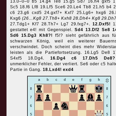
13.0–0–0 b5 14.g4 Te8 15.g5 Sd7 16.h4 gxf5 1
Sc5 18.f6 Lf8 19.Lf5 Sce6 20.Le4 Tb8 21.h5 b4 
c6 23.g6 cxd5 24.gxf7+ Kxf7 25.Lg6+ hxg6 26
Kxg6
(26…Kg8 27.Th8+ Kxh8 28.Dh4+ Kg8 29.Dh7
27.Tdg1+ Kf7 28.Th7+ Lg7 29.fxg7+.
12.Dxf5!
1
gestattet e4! mit Gegenspiel.
Sd4 13.Df2 Se8 14
Sd6 15.Dg3 Kh8?!
f5!? sieht gefährlich aus f
schwarzen König, weil ein weiterer Bauerns
verschwindet. Doch scheint dies mehr Widerst
leisten als die Partiefortsetzung. 16.Lg5 De8 1
S4xf5 18.Dg4.
16.Dg4 c6 17.Dh5 De
unmerklicher Fehler, der verliert. Se6 oder c5 halt
Partie in Gang.
18.Lxd4! exd4