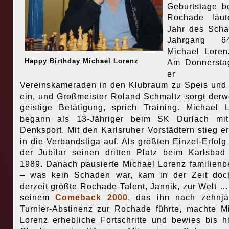
Geburtstage b
Rochade läut
Jahr des Scha
Jahrgang 
Michael Loren
Happy Birthday Michael Lorenz
Am Donnerstag
er se
Vereinskameraden in den Klubraum zu Speis und
ein, und Großmeister Roland Schmaltz sorgt derwe
geistige Betätigung, sprich Training. Michael 
begann als 13-Jähriger beim SK Durlach mi
Denksport. Mit den Karlsruher Vorstädtern stieg e
in die Verbandsliga auf. Als größten Einzel-Erfolg
der Jubilar seinen dritten Platz beim Karlsba
1989. Danach pausierte Michael Lorenz familienb
– was kein Schaden war, kam in der Zeit doc
derzeit größte Rochade-Talent, Jannik, zur Welt 
seinem
Comeback 2000
, das ihn nach zehnjä
Turnier-Abstinenz zur Rochade führte, machte M
Lorenz erhebliche Fortschritte und bewies bis h