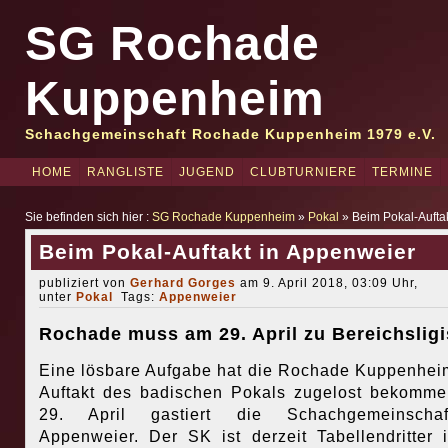
SG Rochade
Kuppenheim
Schachgemeinschaft Rochade Kuppenheim 1979 e.V.
HOME
RANGLISTE
JUGEND
CLUBTURNIERE
TERMINE
Sie befinden sich hier :
SG Rochade Kuppenheim
»
Pokal
» Beim Pokal-Aufta
Beim Pokal-Auftakt in Appenweier
publiziert von
Gerhard Gorges
am 9. April 2018, 03:09 Uhr,
unter
Pokal
Tags:
Appenweier
Rochade muss am 29. April zu Bereichsligi
Eine lösbare Aufgabe hat die Rochade Kuppenhe
Auftakt des badischen Pokals zugelost bekomm
29. April gastiert die Schachgemeinscha
Appenweier. Der SK ist derzeit Tabellendritter 