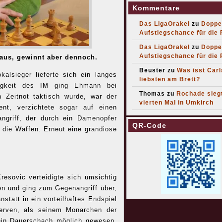
Kommentare
Das LigaOrakel
zu
Doppe
Aufstiegschance für die
Das LigaOrakel
zu
Doppe
Aufstiegschance für die
 aus, gewinnt aber dennoch.
Beuster
zu
Was isst Car
alsieger lieferte sich ein langes
liebsten am Brett?
uigkeit des IM ging Ehmann bei
Thomas
zu
Rochade sieg
 Zeitnot taktisch wurde, war der
vierten Mal in Umkirch
ent, verzichtete sogar auf einen
ngriff, der durch ein Damenopfer
QR-Code
 die Waffen. Erneut eine grandiose
esovic verteidigte sich umsichtig
gen und ging zum Gegenangriff über,
statt in ein vorteilhaftes Endspiel
Nerven, als seinem Monarchen der
 ein Dauerschach möglich gewesen.