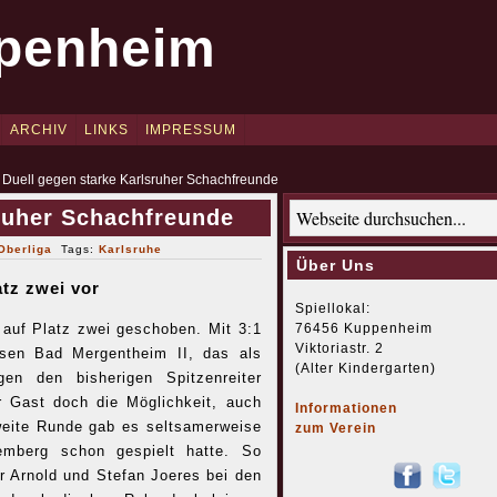
penheim
ARCHIV
LINKS
IMPRESSUM
uell gegen starke Karlsruher Schachfreunde
ruher Schachfreunde
Oberliga
Tags:
Karlsruhe
Über Uns
tz zwei vor
Spiellokal:
76456 Kuppenheim
auf Platz zwei geschoben. Mit 3:1
Viktoriastr. 2
ssen Bad Mergentheim II, das als
(Alter Kindergarten)
n den bisherigen Spitzenreiter
r Gast doch die Möglichkeit, auch
Informationen
weite Runde gab es seltsamerweise
zum Verein
emberg schon gespielt hatte. So
ar Arnold und Stefan Joeres bei den