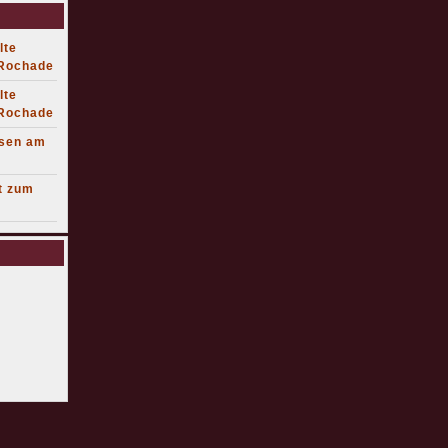
lte
 Rochade
lte
 Rochade
lsen am
t zum