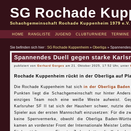
SG Rochade Kup
Schachgemeinschaft Rochade Kuppenheim 1979 e.V.
HOME
RANGLISTE
JUGEND
CLUBTURNIERE
TERMINE
Sie befinden sich hier :
SG Rochade Kuppenheim
»
Oberliga
» Spannendes D
Spannendes Duell gegen starke Karls
publiziert von
Gerhard Gorges
am 21. Oktober 2025, 17:52 Uhr, unter
Rochade Kuppenheim rückt in der Oberliga auf Pla
Die Rochade Kuppenheim hat sich
in der Oberliga Baden
Punkten liegt die Schachgemeinschaft nur hinter Ander
einziges Team noch eine weiße Weste aufweist. Gege
Karlsruher SF II tat sich der Hausherr schwer, nutzte de
Spieler aus der ersten Mannschaft einzusetzen: Für die z
keine Sperrvermerke, obwohl die Oberliga Baden-Württ
kamen an vorderster Front der Internationale Meister Loth