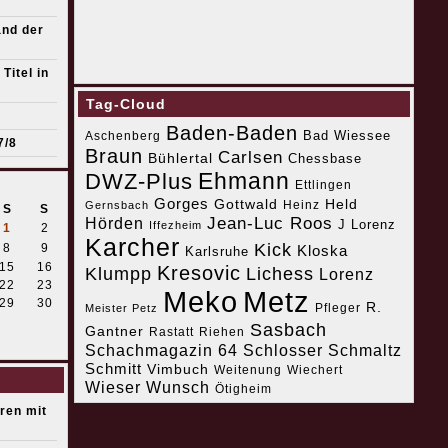
and der
Titel in
Tag-Cloud
Baden-Baden
Bad Wiessee
Aschenberg
7/8
Braun
Carlsen
Bühlertal
Chessbase
Ehmann
DWZ-Plus
Ettlingen
Gorges
Gottwald
Held
Heinz
Gernsbach
S
S
Jean-Luc Roos
Hörden
J Lorenz
Iffezheim
1
2
Karcher
Kick
8
9
Kloska
Karlsruhe
15
16
Kresovic
Klumpp
Lichess
Lorenz
22
23
Meko
Metz
29
30
R.
Pfleger
Meister Petz
Sasbach
Gantner
Riehen
Rastatt
Schachmagazin 64
Schlosser
Schmaltz
Schmitt
Vimbuch
Weitenung
Wiechert
Wieser
Wunsch
Ötigheim
eren mit