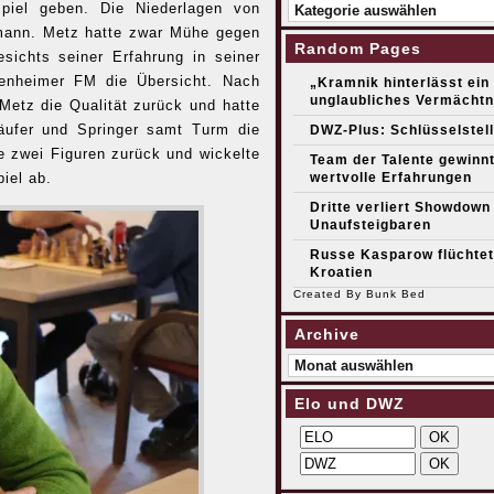
Kategorien
iel geben. Die Niederlagen von
mann. Metz hatte zwar Mühe gegen
Random Pages
sichts seiner Erfahrung in seiner
penheimer FM die Übersicht. Nach
„Kramnik hinterlässt ein
unglaubliches Vermächtn
etz die Qualität zurück und hatte
Läufer und Springer samt Turm die
DWZ-Plus: Schlüsselstel
e zwei Figuren zurück und wickelte
Team der Talente gewinn
wertvolle Erfahrungen
iel ab.
Dritte verliert Showdown
Unaufsteigbaren
Russe Kasparow flüchtet
Kroatien
Created By
Bunk Bed
Archive
Archive
Elo und DWZ