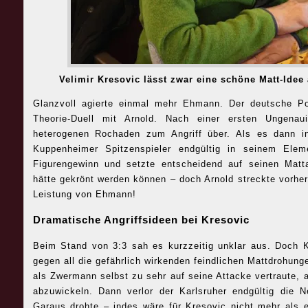
Velimir Kresovic lässt zwar eine schöne Matt-Idee
Glanzvoll agierte einmal mehr Ehmann. Der deutsche Pok
Theorie-Duell mit Arnold. Nach einer ersten Ungena
heterogenen Rochaden zum Angriff über. Als es dann in
Kuppenheimer Spitzenspieler endgültig in seinem Elem
Figurengewinn und setzte entscheidend auf seinen Matta
hätte gekrönt werden können – doch Arnold streckte vorher
Leistung von Ehmann!
Dramatische Angriffsideen bei Kresovic
Beim Stand von 3:3 sah es kurzzeitig unklar aus. Doch Kr
gegen all die gefährlich wirkenden feindlichen Mattdrohun
als Zwermann selbst zu sehr auf seine Attacke vertraute, an
abzuwickeln. Dann verlor der Karlsruher endgültig die 
Garaus drohte – indes wäre für Kresovic nicht mehr als