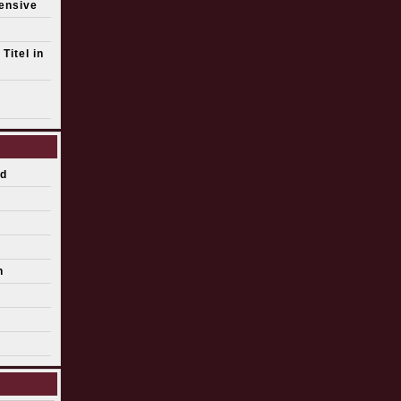
fensive
Titel in
d
n