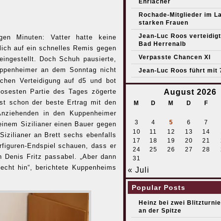
Ehrlacher
Rochade-Mitglieder im L
starken Frauen
Jean-Luc Roos verteidigt 
en Minuten: Vatter hatte keine
Bad Herrenalb
rlich auf ein schnelles Remis gegen
Verpasste Chancen XI
eingestellt. Doch Schuh pausierte,
uppenheimer an dem Sonntag nicht
Jean-Luc Roos führt mit 
schen Verteidigung auf d5 und bot
rlosesten Partie des Tages zögerte
August 2026
st schon der beste Ertrag mit den
M
D
M
D
F
 Anziehenden in den Kuppenheimer
3
4
5
6
7
inem Sizilianer einen Bauer gegen
10
11
12
13
14
Sizilianer an Brett sechs ebenfalls
17
18
19
20
21
figuren-Endspiel schauen, dass er
24
25
26
27
28
n Denis Fritz passabel. „Aber dann
31
lecht hin“, berichtete Kuppenheims
« Juli
Popular Posts
Heinz bei zwei Blitzturni
an der Spitze