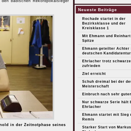
r den badischen Rekordpokalsieger
Neueste Beiträge
Rochade startet in der
Bezirksklasse und der
Kreisklasse 1
Mit Ehmann und Reinhart
Spitze
Ehmann geteilter Achter
deutschen Kandidatentur
Ehrlacher trotz schwarze
zufrieden
Ziel erreicht
Schuh dreimal bei der d
Meisterschaft
Einbruch nach sehr gute
Nur schwarze Serie hält 
Ehrlacher
Ehmann startet mit Sieg 
Remis
nold in der Zeitnotphase seines
Starker Start von Marku