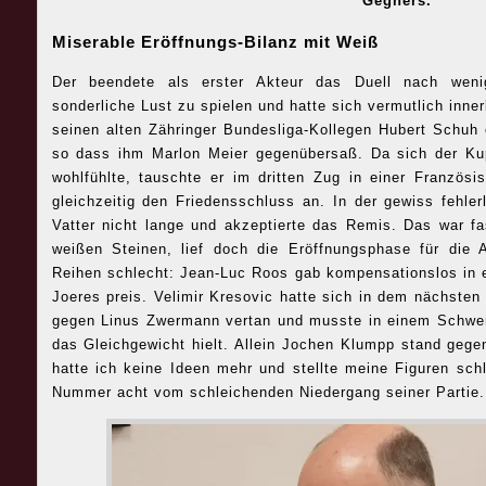
Gegners.
Miserable Eröffnungs-Bilanz mit Weiß
Der beendete als erster Akteur das Duell nach wenig
sonderliche Lust zu spielen und hatte sich vermutlich inne
seinen alten Zähringer Bundesliga-Kollegen Hubert Schuh 
so dass ihm Marlon Meier gegenübersaß. Da sich der K
wohlfühlte, tauschte er im dritten Zug in einer Französi
gleichzeitig den Friedensschluss an. In der gewiss fehle
Vatter nicht lange und akzeptierte das Remis. Das war fa
weißen Steinen, lief doch die Eröffnungsphase für die
Reihen schlecht: Jean-Luc Roos gab kompensationslos in e
Joeres preis. Velimir Kresovic hatte sich in dem nächsten 
gegen Linus Zwermann vertan und musste in einem Schwer
das Gleichgewicht hielt. Allein Jochen Klumpp stand gege
hatte ich keine Ideen mehr und stellte meine Figuren sch
Nummer acht vom schleichenden Niedergang seiner Partie.