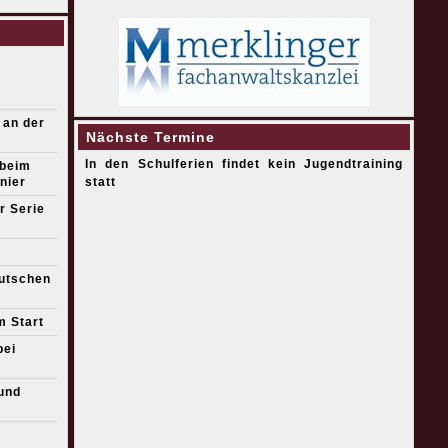
 an der
Nächste Termine
In den Schulferien findet kein Jugendtraining
 beim
nier
statt
r Serie
eutschen
m Start
bei
und
s