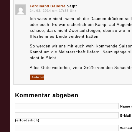
Ferdinand Bäuerle
Sagt:
24. 03. 2014 um 17:33 Uhr
Ich wusste nicht, wem ich die Daumen drücken sol
oder euch. Es war sicherlich ein Kampf auf Augenhö
schade, dass nicht Zwei aufsteigen, ebenso wie in
Iffezheim es Beide verdient hätten.
So werden wir uns mit euch wohl kommende Saison
Kampf um die Meisterschaft liefern. Neuzugänge s
nicht in Sicht.
Alles Gute weiterhin, viele Grüße von den Schachfr
Antworten
Kommentar abgeben
Name (
E-Mail
(erforderlich)
Websi