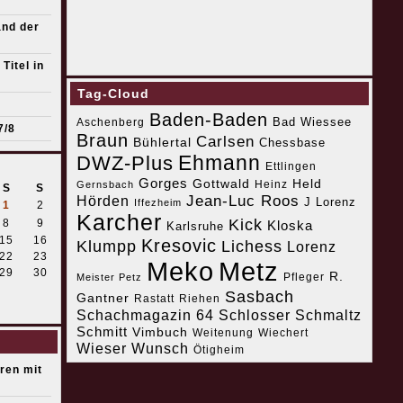
and der
Titel in
Tag-Cloud
Baden-Baden
Bad Wiessee
Aschenberg
7/8
Braun
Carlsen
Bühlertal
Chessbase
Ehmann
DWZ-Plus
Ettlingen
Gorges
Gottwald
Held
Heinz
Gernsbach
S
S
Jean-Luc Roos
Hörden
J Lorenz
Iffezheim
1
2
Karcher
Kick
8
9
Kloska
Karlsruhe
15
16
Kresovic
Klumpp
Lichess
Lorenz
22
23
Meko
Metz
29
30
R.
Pfleger
Meister Petz
Sasbach
Gantner
Riehen
Rastatt
Schachmagazin 64
Schlosser
Schmaltz
Schmitt
Vimbuch
Weitenung
Wiechert
Wieser
Wunsch
Ötigheim
eren mit