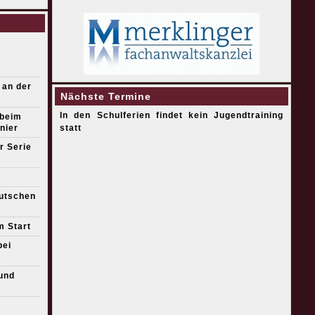
 an der
Nächste Termine
In den Schulferien findet kein Jugendtraining
 beim
nier
statt
r Serie
eutschen
m Start
bei
und
s