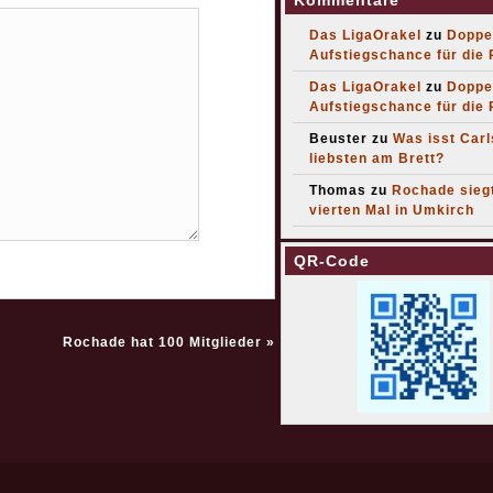
Kommentare
Das LigaOrakel
zu
Doppe
Aufstiegschance für die
Das LigaOrakel
zu
Doppe
Aufstiegschance für die
Beuster
zu
Was isst Car
liebsten am Brett?
Thomas
zu
Rochade sieg
vierten Mal in Umkirch
QR-Code
Rochade hat 100 Mitglieder
»