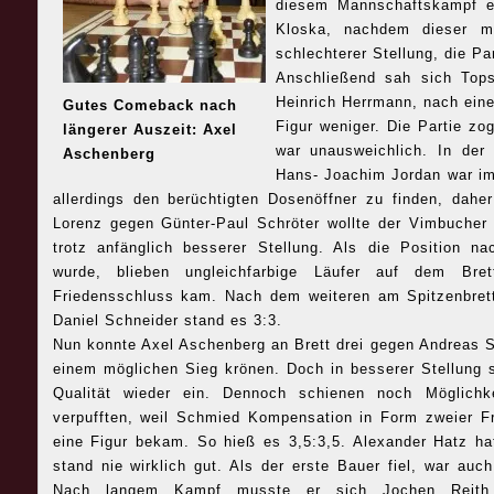
diesem Mannschaftskampf er
Kloska, nachdem dieser mi
schlechterer Stellung, die Pa
Anschließend sah sich Tops
Heinrich Herrmann, nach ein
Gutes Comeback nach
Figur weniger. Die Partie zo
längerer Auszeit: Axel
war unausweichlich. In der
Aschenberg
Hans- Joachim Jordan war i
allerdings den berüchtigten Dosenöffner zu finden, dahe
Lorenz gegen Günter-Paul Schröter wollte der Vimbucher
trotz anfänglich besserer Stellung. Als die Position n
wurde, blieben ungleichfarbige Läufer auf dem Br
Friedensschluss kam. Nach dem weiteren am Spitzenbret
Daniel Schneider stand es 3:3.
Nun konnte Axel Aschenberg an Brett drei gegen Andreas S
einem möglichen Sieg krönen. Doch in besserer Stellung st
Qualität wieder ein. Dennoch schienen noch Möglichk
verpufften, weil Schmied Kompensation in Form zweier Fr
eine Figur bekam. So hieß es 3,5:3,5. Alexander Hatz ha
stand nie wirklich gut. Als der erste Bauer fiel, war auc
Nach langem Kampf musste er sich Jochen Reit