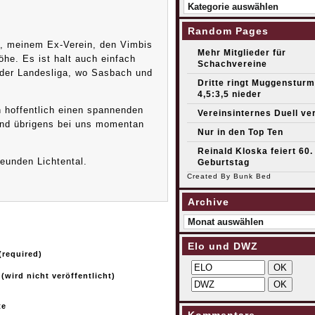
Kategorien
Random Pages
l, meinem Ex-Verein, den Vimbis
Mehr Mitglieder für
he. Es ist halt auch einfach
Schachvereine
 der Landesliga, wo Sasbach und
Dritte ringt Muggensturm
4,5:3,5 nieder
 hoffentlich einen spannenden
Vereinsinternes Duell v
ind übrigens bei uns momentan
Nur in den Top Ten
Reinald Kloska feiert 60.
eunden Lichtental.
Geburtstag
Created By
Bunk Bed
Archive
Archive
Elo und DWZ
required)
 (wird nicht veröffentlicht)
te