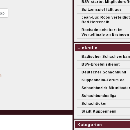
BSV startet Mitgliederof
Spitzenspiel fällt aus
pp
Jean-Luc Roos verteidigt 
Bad Herrenalb
Rochade scheitert im
Viertelfinale an Ersingen
Linkrolle
Badischer Schachverban
BSV-Ergebnisdienst
Deutscher Schachbund
n
Kuppenheim-Forum.de
Schachbezirk Mittelbade
h
Schachbundesliga
Schachticker
Stadt Kuppenheim
Kategorien