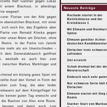
zielte Ralf Gantner gegen Lukas
t einem Blackout, in allerdings
Neueste Beiträge
rtie wegwarf.
Rochade startet in der
corer Florian von der Ahé gegen
Bezirksklasse und der
em ebensolchen Blackout, mit einer
Kreisklasse 1
g sich noch hin, das Ergebnis aber
Mit Ehmann und Reinhart
 Partie von Reinald Kloska gegen
Spitze
mmer unser Mann am Drücker, ohne
Ehmann geteilter Achter
r Remis. In der Partie von Jannik
deutschen Kandidatentur
 nie mehr als ein Unentschieden –
Ehrlacher trotz schwarze
ach dem Generalabtausch geöffnet
zufrieden
ett, weshalb es auch hier zum
Ziel erreicht
t zwischen Markus Merklinger und
Schuh dreimal bei der d
Meisterschaft
chmied ein bislang gutes Spiel mit
Einbruch nach sehr gute
ellte Axel den Vorteil in Form der
Nur schwarze Serie hält 
eiten zum Sieg, die aber leider
Ehrlacher
eibauern auf dem Königsflügel für
Ehmann startet mit Sieg 
tte keinen guten Tag erwischt und
Remis
h die Bastion von Alex eine Ruine.
Starker Start von Marku
h beugen und damit auch zum