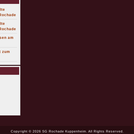
lte
 Rochade
lte
 Rochade
lsen am
t zum
Copyright © 2026 SG Rochade Kuppenheim. All Rights Reserved.