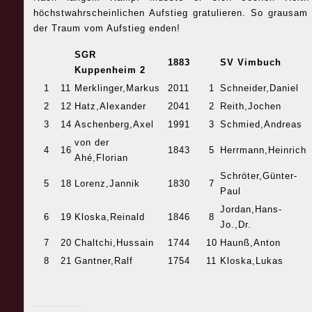
höchstwahrscheinlichen Aufstieg gratulieren. So grausa
der Traum vom Aufstieg enden!
SGR
1883
SV Vimbuch
Kuppenheim 2
1
11
Merklinger,Markus
2011
1
Schneider,Daniel
2
12
Hatz,Alexander
2041
2
Reith,Jochen
3
14
Aschenberg,Axel
1991
3
Schmied,Andreas
von der
4
16
1843
5
Herrmann,Heinrich
Ahé,Florian
Schröter,Günter-
5
18
Lorenz,Jannik
1830
7
Paul
Jordan,Hans-
6
19
Kloska,Reinald
1846
8
Jo.,Dr.
7
20
Chaltchi,Hussain
1744
10
Haunß,Anton
8
21
Gantner,Ralf
1754
11
Kloska,Lukas