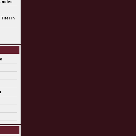
fensive
Titel in
d
n