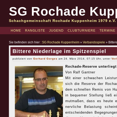
SG Rochade Kup
Schachgemeinschaft Rochade Kuppenheim 1979 e.V.
HOME
RANGLISTE
JUGEND
CLUBTURNIERE
TERMINE
Sie befinden sich hier :
SG Rochade Kuppenheim
»
Verbandsspiele
» Bitter
Bittere Niederlage im Spitzenspiel
publiziert von
Gerhard Gorges
am 24. März 2014, 07:15 Uhr, unter
Ver
Rochade-Reserve unterliegt
Von Ralf Gantner
Mit einer schwachen Leistu
sich die Reserve der Roch
dem schnellen Remis von Hu
in bequemer Stellung ließ e
mutmaßen, dass es heute ei
nervliche Belastung schei
entscheidenden Begegnungen