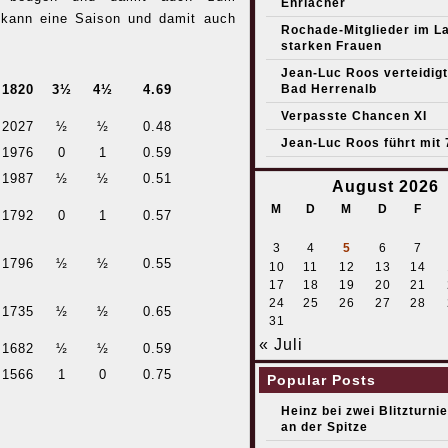
Ehrlacher
m kann eine Saison und damit auch
Rochade-Mitglieder im L
starken Frauen
Jean-Luc Roos verteidigt 
1820
3½
4½
4.69
Bad Herrenalb
Verpasste Chancen XI
2027
½
½
0.48
Jean-Luc Roos führt mit 
1976
0
1
0.59
1987
½
½
0.51
August 2026
M
D
M
D
F
1792
0
1
0.57
3
4
5
6
7
1796
½
½
0.55
10
11
12
13
14
17
18
19
20
21
24
25
26
27
28
1735
½
½
0.65
31
« Juli
1682
½
½
0.59
1566
1
0
0.75
Popular Posts
Heinz bei zwei Blitzturni
an der Spitze