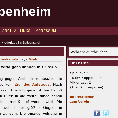
penheim
ARCHIV
LINKS
IMPRESSUM
e Niederlage im Spitzenspiel
bandsspiele
Tags:
Vimbuch
Über Uns
 Verfolger Vimbuch mit 3,5:4,5
Spiellokal:
76456 Kuppenheim
ng gegen Vimbuch verabschiedete
Viktoriastr. 2
ade vom
Ziel des Aufstiegs
. Nach
(Alter Kindergarten)
ssain Chaltchi gegen Anton Haunß
in Blick in die weite Runde schon
Informationen
n harter Kampf werden wird. Die
zum Verein
nt wohl unser größter Gegner in
 zu sein. Die einzige Führung in