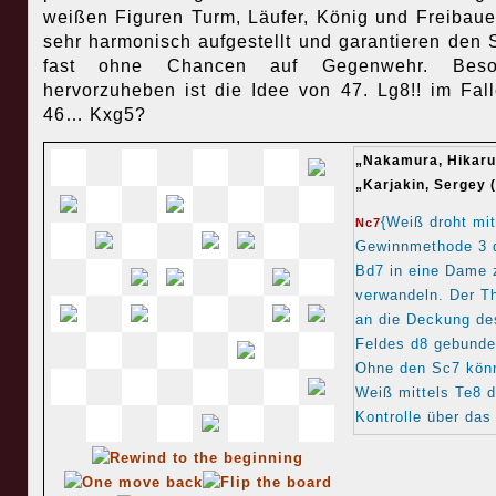
weißen Figuren Turm, Läufer, König und Freibaue
sehr harmonisch aufgestellt und garantieren den 
fast ohne Chancen auf Gegenwehr. Beso
hervorzuheben ist die Idee von 47. Lg8!! im Fal
46… Kxg5?
„Nakamura, Hikaru
„Karjakin, Sergey
(
{Weiß droht mit
Nc7
Gewinnmethode 3 
Bd7 in eine Dame 
verwandeln. Der Th
an die Deckung de
Feldes d8 gebunde
Ohne den Sc7 kön
Weiß mittels Te8 d
Kontrolle über das
d8 übernehmen. D
ist der Sc7 an die
Deckung des Feld