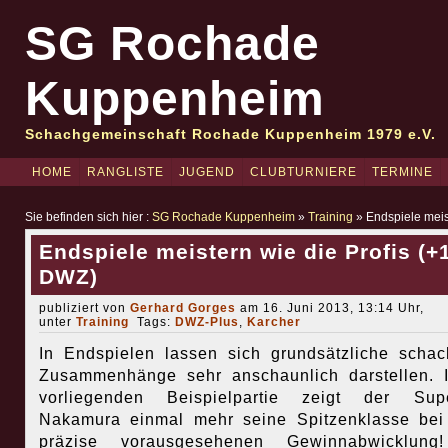
SG Rochade
Kuppenheim
Schachgemeinschaft Rochade Kuppenheim 1979 e.V.
HOME
RANGLISTE
JUGEND
CLUBTURNIERE
TERMINE
Sie befinden sich hier :
SG Rochade Kuppenheim
»
Training
» Endspiele meis
Endspiele meistern wie die Profis (+
DWZ)
publiziert von
Gerhard Gorges
am 16. Juni 2013, 13:14 Uhr,
unter
Training
Tags:
DWZ-Plus
,
Karcher
In Endspielen lassen sich grundsätzliche schac
Zusammenhänge sehr anschaunlich darstellen. 
vorliegenden Beispielpartie zeigt der Sup
Nakamura einmal mehr seine Spitzenklasse bei
präzise vorausgesehenen Gewinnabwicklung