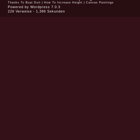
Thanks To
Buat Duit
|
How To Increase Height
|
Canvas Paintings
{ Deckung v
49.
Bf5
Powered by
Wordpress 7.0.3
226 Verweise - 1,386 Sekunden
Bd7. Beachten Sie
Figurenwirkung jed
einzelnen Figur un
Harmonie der weiß
Armee. Der schwa
König ist eingesper
(bis auf einen Ber
von 5 Feldern)} (4
{Geht auch, hier 
Weiß aber genau
rechnen. ..} Kf6 50
Rf5+ Ke7 51. Rf7+
(51... Ke6? 52. Bf
{Und Weiß überdec
tempo den Bd7} Kd
g7 {Gewinnmethode
52. g7 Ne6 53. Rf
54. g8=Q!)
(49
Rh8
50. Be4! {Deckt d