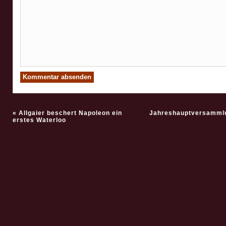
51. Bb5! Kg4 52. 
Kg5 53. Kh3 Kh5 (5
a6? 54. Bc8!) 54.
Kg5 55. Bc8 Kh5 5
Kg2 Kg5 57. Kf3 K
Ke4! {Neu sortiert
Rollenverteilung – 
Lc8 hält den schw
h-Bauern auf}) 51.
46... gxf4 47. Re8
48. dxe8=Q Rxe8 
«
Allgaier beschert Napoleon ein
Jahreshauptversammlu
erstes Waterloo
Bxe8 Kg5 50. Kh3!
51. Bc6 f2 52. Bg2
53. Bf1)
46.
g5+!!
{Konkret fortgesetz
einem Angriff auf 
gegnerischen Köni
( 46... Kxg5? 
Kg6!
Bg8!! {Schränkt di
Wirkung des Th8 
durch eine Verstel