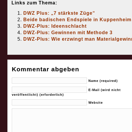
Links zum Thema:
Figurenspiel der S
errungen werden k
DWZ Plus: „7 stärkste Züge“
Also sollte man di
Beide badischen Endspiele in Kuppenheim
Transformationen 
DWZ-Plus: Ideenschlacht
Bauerndruchbrüch
DWZ-Plus: Gewinnen mit Methode 3
kalkulieren.}
(4
gxf4
DWZ-Plus: Wie erzwingt man Materialgewi
Rd8!? { Scheint a
zähesten} 46. Bc6
{Behält den g-Baue
(46. fxg5+?! {Und 
Varianten sind nich
Kommentar abgeben
ganz klar gewonne
Kxg5 47. Bc6! Kxg
Name (required)
Re8 (48. Re7!?) 48
E-Mail (wird nicht
Nxe8 49. dxe8=Q 
veröffentlicht) (erforderlich)
50. Bxe8! Kf5 (50.
Website
51. Bd7+ Kf4 52. 
53. Ba6 {Gewinnm
4 = Zugzwang
entscheidet}) (50..