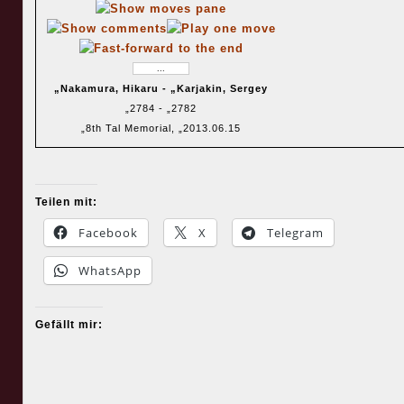
gebunden. Die wei
Figuren haben ihre
Optimalposition err
Der Te1 steht auf 
„Nakamura, Hikaru - „Karjakin, Sergey
(einzigen) offenen 
„2784 - „2782
Linie (weiter verbe
„8th Tal Memorial, „2013.06.15
auf die Felder e6-
kann er sich nicht)
Ld5 steht zentral,
gedeckt und schrä
Teilen mit:
den Kf6 ein, der w
Facebook
X
Telegram
König steht gut
geschützt, es ist n
WhatsApp
zu erkennen wie er
die schwarze Stell
eindringen könnte.
Gefällt mir:
{Da alle Figure
f4!!
optimal stehen, ist
zu erkennen wie m
einem aktiven