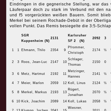
Eindringen in die gegnerische Stellung, war das
Läuferpaar doch zu stark im Verbund mit den n
und f5 vorgerückten weißen Bauern. Somit blie
Merkel bei seinem Rochade-Debüt in der Oberlig
vollen Punkt. Das Remis besiegelte die 3:5-Schlap
SGR
Karlsruher
2131
2092
3
Kuppenheim (N)
SF 2 (N)
Pfrommer,
1
1
Ehmann, Thilo
2354
9
2174
½
Christoph
Schlager,
2
3
Roos, Jean-Luc
2147
10
2150
0
Thomas
Metzinger,
3
6
Metz, Hartmut
2192
11
2141
½
Hannes
4
7
Meier, Marlon
2059
12
Koll, Linus
2124
½
Rügert,
5
8
Merkel, Markus
2193
13
2070
½
Jonathan
6
10
Kick, Joachim
2089
14
Koll, Lukas
2058
½
Wiesner,
7
13
Klumpp, Jochen
2041
15
2011
0