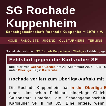
SG Rochade
Kuppenheim
Schachgemeinschaft Rochade Kuppenheim 1979 e.V.
HOME
RANGLISTE
JUGEND
CLUBTURNIERE
TERMINE
Sie befinden sich hier :
SG Rochade Kuppenheim
»
Oberliga
» Fehlstart gege
Fehlstart gegen die Karlsruher SF
publiziert von
Gerhard Gorges
am 24. September 2024, 00:51 U
unter
Oberliga
Tags:
Karlsruhe
Rochade verliert zum Oberliga-Auftakt mit 
Die Rochade Kuppenheim hat
in der Oberliga 
einen klassischen Fehlstart hingelegt: Glei
Saisonstart unterlag die Schachgemeinschaf
Karlsruher SF II mit 3:5. Eine bittere, wen