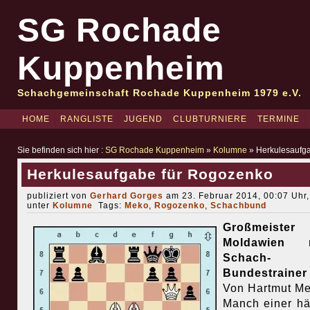
SG Rochade
Kuppenheim
Schachgemeinschaft Rochade Kuppenheim 1979 e.V.
HOME
RANGLISTE
JUGEND
CLUBTURNIERE
TERMINE
Sie befinden sich hier :
SG Rochade Kuppenheim
»
Kolumne
» Herkulesaufg
Herkulesaufgabe für Rogozenko
publiziert von
Gerhard Gorges
am 23. Februar 2014, 00:07 Uhr,
unter
Kolumne
Tags:
Meko
,
Rogozenko
,
Schachbund
Großmeiste
Moldawien 
Schach-
Bundestrainer
Von Hartmut Me
Manch einer hä