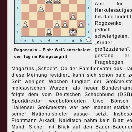
Amt für 
Herkulesaufg
bis dato findet 
Rogozenk
jedoch
schwierigsten,
„Kinder
großzuziehen“,
Rogozenko – Fish: Weiß entscheidet
gestand e
den Tag im Königsangriff
Fragebogen
Magazins „Schach“. Ob der Familienvater aus H
diese Meinung revidiert, kann sich schon bald z
Seit wenigen Wochen fungiert der Großmeiste
moldawischen Wurzeln als neuer Bundestraine
folgte dem vom Deutschen Schachbund (DSB
Sportdirektor wegbeförderten Uwe Bönsch
Hallenser Großmeister war per- manent starker 
seiner Nationalspieler ausge- setzt. Insbes
Frontmann Arkadij Naiditsch nahm kein Blatt v
Mund. Sicher mit Blick auf den Baden-Badene