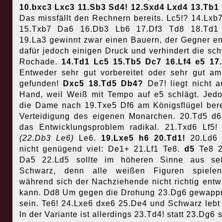
10.bxc3 Lxc3 11.Sb3 Sd4! 12.Sxd4 Lxd4 13.Tb1
Das missfällt den Rechnern bereits. Lc5!? 14.Lxb
15.Txb7 Da6 16.Db3 Lb6 17.Df3 Td8 18.Td1
19.La3 gewinnt zwar einen Bauern, der Gegner ent
dafür jedoch einigen Druck und verhindert die sc
Rochade.
14.Td1 Lc5 15.Tb5 Dc7 16.Lf4 e5 17
Entweder sehr gut vorbereitet oder sehr gut am
gefunden!
Dxc5 18.Td5 Db4?
De7! liegt nicht a
Hand, weil Weiß mit Tempo auf e5 schlägt. Jedo
die Dame nach 19.Txe5 Df6 am Königsflügel bere
Verteidigung des eigenen Monarchen. 20.Td5 d6
das Entwicklungsproblem radikal. 21.Txd6 Lf5!
(22.Db3 Le6)
Le6.
19.Lxe5 h6 20.Td1!
20.Ld6 
nicht genügend viel: De1+ 21.Lf1 Te8.
d5
Te8 
Da5 22.Ld5 sollte im höheren Sinne aus sei
Schwarz, denn alle weißen Figuren spielen
während sich der Nachziehende nicht richtig entw
kann. Dd8 Um gegen die Drohung 23.Dg6 gewapp
sein. Te6! 24.Lxe6 dxe6 25.De4 und Schwarz lebt
In der Variante ist allerdings 23.Td4! statt 23.Dg6 