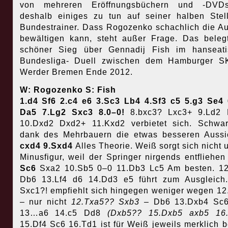
von mehreren Eröffnungsbüchern und -DVD
deshalb einiges zu tun auf seiner halben Stel
Bundestrainer. Dass Rogozenko schachlich die A
bewältigen kann, steht außer Frage. Das beleg
schöner Sieg über Gennadij Fish im hanseati
Bundesliga- Duell zwischen dem Hamburger S
Werder Bremen Ende 2012.
W: Rogozenko S: Fish
1.d4 Sf6 2.c4 e6 3.Sc3 Lb4 4.Sf3 c5 5.g3 Se4
Da5 7.Lg2 Sxc3 8.0–0!
8.bxc3? Lxc3+ 9.Ld2 
10.Dxd2 Dxd2+ 11.Kxd2 verbietet sich. Schwa
dank des Mehrbauern die etwas besseren Aussi
cxd4 9.Sxd4
Alles Theorie. Weiß sorgt sich nicht 
Minusfigur, weil der Springer nirgends entfliehen
Sc6
Sxa2 10.Sb5 0–0 11.Db3 Lc5 Am besten. 1
Db6 13.Lf4 d6 14.Dd3 e5 führt zum Ausgleich
Sxc1?! empfiehlt sich hingegen weniger wegen 12
– nur nicht
12.Txa5?? Sxb3 –
Db6 13.Dxb4 Sc6
13…a6 14.c5 Dd8
(Dxb5?? 15.Dxb5 axb5 16.
15.Df4 Sc6 16.Td1 ist für Weiß jeweils merklich b