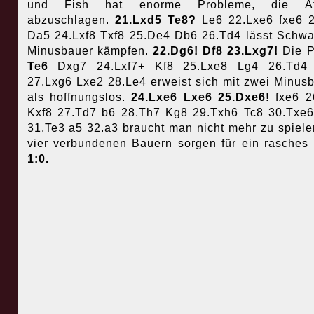
und Fish hat enorme Probleme, die At
abzuschlagen.
21.Lxd5 Te8?
Le6 22.Lxe6 fxe6 
Da5 24.Lxf8 Txf8 25.De4 Db6 26.Td4 lässt Schwa
Minusbauer kämpfen.
22.Dg6! Df8 23.Lxg7!
Die P
Te6
Dxg7 24.Lxf7+ Kf8 25.Lxe8 Lg4 26.Td4
27.Lxg6 Lxe2 28.Le4 erweist sich mit zwei Minus
als hoffnungslos.
24.Lxe6 Lxe6 25.Dxe6!
fxe6 2
Kxf8 27.Td7 b6 28.Th7 Kg8 29.Txh6 Tc8 30.Txe
31.Te3 a5 32.a3 braucht man nicht mehr zu spiele
vier verbundenen Bauern sorgen für ein rasches
1:0.