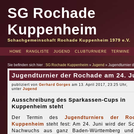
SG Rochade
Kuppenheim
Schachgemeinschaft Rochade Kuppenheim 1979 e.V.
HOME
RANGLISTE
JUGEND
CLUBTURNIERE
TERMINE
Sie befinden sich hier :
SG Rochade Kuppenheim
»
Jugend
» Jugendturnier 
Jugendturnier der Rochade am 24. J
publiziert von
Gerhard Gorges
am 13. April 2017, 23:25 Uhr,
unter
Jugend
Ausschreibung des Sparkassen-Cups in
Kuppenheim steht
Der Termin des
Jugendturniers der Ro
Kuppenheim
steht fest: Am 24. Juni wird der S
Nachwuchs aus ganz Baden-Württemberg un