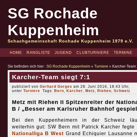
SG Rochade
Kuppenheim
Schachgemeinschaft Rochade Kuppenheim 1979 e.V.
HOME
RANGLISTE
JUGEND
CLUBTURNIERE
TERMINE
Sie befinden sich hier :
SG Rochade Kuppenheim
»
Turniere
» Karcher-Team s
Karcher-Team siegt 7:1
publiziert von
Gerhard Gorges
am 28. Juni 2016, 18:43 Uhr,
unter
Turniere
Tags:
Bern
,
Karcher
,
Metz
,
Riehen
,
Schweiz
Metz mit Riehen II Spitzenreiter der Nationa
B / „Besser am Karlsruher Bahnhof gespiel
Bei den Kuppenheimern in der Schweiz läu
weiterhin gut: SW Bern mit Patrick Karcher fegte 
Nationalliga B West
Grand Echiquier Lausanne m