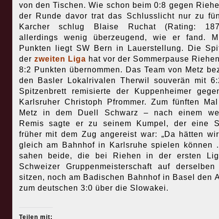
von den Tischen. Wie schon beim 0:8 gegen Riehen
der Runde davor trat das Schlusslicht nur zu fün
Karcher schlug Blaise Ruchat (Rating: 18
allerdings wenig überzeugend, wie er fand. M
Punkten liegt SW Bern in Lauerstellung. Die Spi
der
zweiten Liga
hat vor der Sommerpause Riehen 
8:2 Punkten übernommen. Das Team von Metz b
den Basler Lokalrivalen Therwil souverän mit 6
Spitzenbrett remisierte der Kuppenheimer geg
Karlsruher Christoph Pfrommer. Zum fünften Mal
Metz in dem Duell Schwarz – nach einem wei
Remis sagte er zu seinem Kumpel, der eine S
früher mit dem Zug angereist war: „Da hätten wi
gleich am Bahnhof in Karlsruhe spielen können
sahen beide, die bei Riehen in der ersten Li
Schweizer Gruppenmeisterschaft auf derselben
sitzen, noch am Badischen Bahnhof in Basel den A
zum deutschen 3:0 über die Slowakei.
Teilen mit: